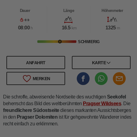
Dauer
Länge
Höhenmeter
08:00
16.5
1325
h
km
m
SCHWIERIG
ANFAHRT
KARTE
MERKEN
Die schroffe, abweisende Nordseite des wuchtigen
Seekofel
beherrscht das Bild des weltberühmten
Pragser Wildsees
. Die
freundlichere Südostseite
dieses markanten Aussichtsberges
in den
Pragser Dolomiten
ist für gehgewohnte Wanderer indes
recht einfach zu erklimmen.