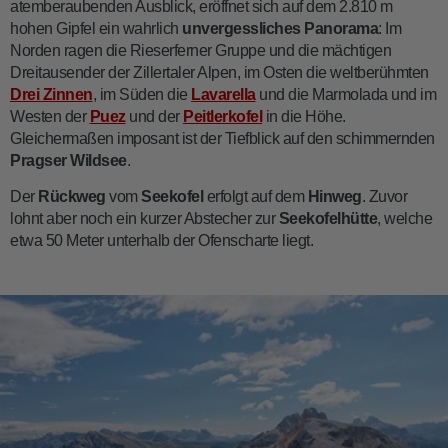
atemberaubenden Ausblick, eröffnet sich auf dem 2.810 m
hohen Gipfel ein wahrlich
unvergessliches Panorama
: Im
Norden ragen die Rieserferner Gruppe und die mächtigen
Dreitausender der Zillertaler Alpen, im Osten die weltberühmten
Drei Zinnen
, im Süden die
Lavarella
und die Marmolada und im
Westen der
Puez
und der
Peitlerkofel
in die Höhe.
Gleichermaßen imposant ist der Tiefblick auf den schimmernden
Pragser Wildsee
.
Der
Rückweg
vom
Seekofel
erfolgt auf dem
Hinweg
. Zuvor
lohnt aber noch ein kurzer Abstecher zur
Seekofelhütte
, welche
etwa 50 Meter unterhalb der Ofenscharte liegt.