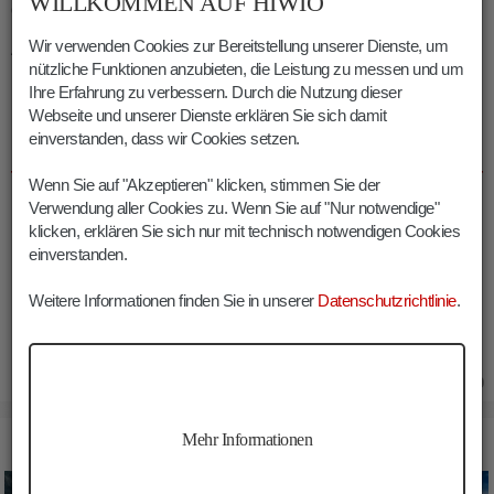
WILLKOMMEN AUF HIWIO
den Tod stürzte.
Wir verwenden Cookies zur Bereitstellung unserer Dienste, um
Auf seinen Wunsch hin wurde er auf dem Friedhof des
nützliche Funktionen anzubieten, die Leistung zu messen und um
beschaulichen
St. Veit
im Pragser Tal beigesetzt. Sein Grab ist
Ihre Erfahrung zu verbessern. Durch die Nutzung dieser
übrigens der
Seekofel-Nordwand
zugewandt.
Webseite und unserer Dienste erklären Sie sich damit
einverstanden, dass wir Cookies setzen.
INFOS SEEKOFEL WANDERUNG
Wenn Sie auf "Akzeptieren" klicken, stimmen Sie der
Dauer:
08:00 h
Verwendung aller Cookies zu. Wenn Sie auf "Nur notwendige"
Länge:
16.5 km
klicken, erklären Sie sich nur mit technisch notwendigen Cookies
Höhenmeter:
1325 m
einverstanden.
Min. Höhe:
1492 m
Weitere Informationen finden Sie in unserer
Datenschutzrichtlinie
.
Max. Höhe:
2798 m
23.07.2019
Mehr Informationen
BILDER SEEKOFEL WANDERUNG