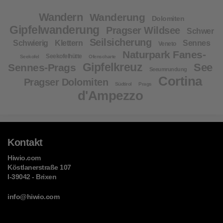
Wandern
Wanderung
Dolomiten
Gipfelwanderung
Pragser Wildsee
Schwer
Seilsicherung
Schwierig
Klettern
Sennes
Veneto
Naturpark Fanes-
Seekofelhütte
Seekofel
Ofenscharte
Gipfelkreuz
See
Sennes-Prags
Seeumrundung
Cortina
Pragser Dolomiten
Südtirol
Prags
d'Ampezzo
Kontakt
Hiwio.com
Köstlanerstraße 107
I-39042 - Brixen
info@hiwio.com