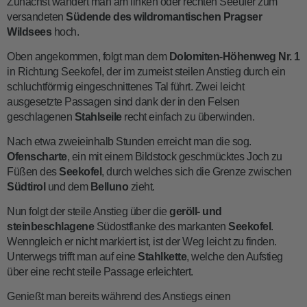
Zunächst wandert man am linken oder rechten Seeufer zum
versandeten
Südende des wildromantischen Pragser
Wildsees
hoch.
Oben angekommen, folgt man dem
Dolomiten-Höhenweg Nr. 1
in Richtung Seekofel, der im zumeist steilen Anstieg durch ein
schluchtförmig eingeschnittenes Tal führt. Zwei leicht
ausgesetzte Passagen sind dank der in den Felsen
geschlagenen
Stahlseile
recht einfach zu überwinden.
Nach etwa zweieinhalb Stunden erreicht man die sog.
Ofenscharte
, ein mit einem Bildstock geschmücktes Joch zu
Füßen des
Seekofel
, durch welches sich die Grenze zwischen
Südtirol
und dem
Belluno
zieht.
Nun folgt der steile Anstieg über die
geröll- und
steinbeschlagene
Südostflanke des markanten
Seekofel
.
Wenngleich er nicht markiert ist, ist der Weg leicht zu finden.
Unterwegs trifft man auf eine
Stahlkette
, welche den Aufstieg
über eine recht steile Passage erleichtert.
Genießt man bereits während des Anstiegs einen