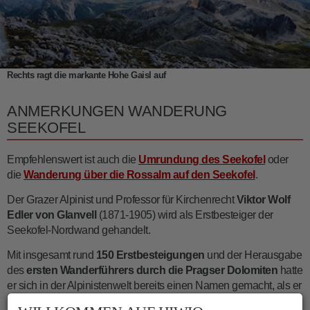
Rechts ragt die markante Hohe Gaisl auf
ANMERKUNGEN WANDERUNG
SEEKOFEL
Empfehlenswert ist auch die
Umrundung des Seekofel
oder
die
Wanderung über die Rossalm auf den Seekofel
.
Der Grazer Alpinist und Professor für Kirchenrecht
Viktor Wolf
Edler von Glanvell
(1871-1905) wird als Erstbesteiger der
Seekofel-Nordwand gehandelt.
Mit insgesamt rund
150 Erstbesteigungen
und der Herausgabe
des
ersten Wanderführers durch die Pragser Dolomiten
hatte
er sich in der Alpinistenwelt bereits einen Namen gemacht, als er
im Alter von nur 33 Jahren auf dem Fölzstein in der Steiermark in