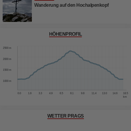
Wanderung auf den Hochalpenkopf
HÖHENPROFIL
3000 m
2500 m
2000 m
1500 m
1000 m
0.0
1.6
3.3
4.9
6.5
8.1
9.8
11.4
13.0
14.6
16.5
km
WETTER PRAGS