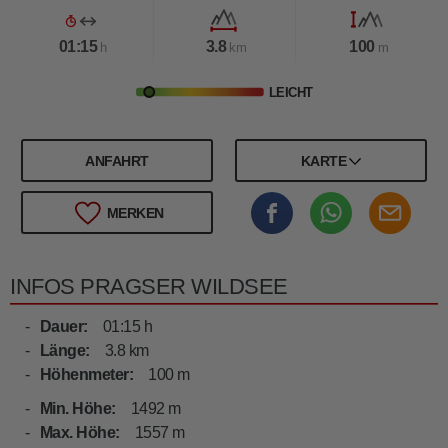
01:15
3.8
100
h
km
m
LEICHT
ANFAHRT
KARTE
MERKEN
INFOS PRAGSER WILDSEE
Dauer:
01:15 h
Länge:
3.8 km
Höhenmeter:
100 m
Min. Höhe:
1492 m
Max. Höhe:
1557 m