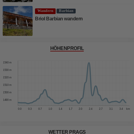
Wandern
Barbian
Briol Barbian wandern
HÖHENPROFIL
1550 m
1540 m
1530 m
1520 m
1510 m
1500 m
1490 m
0.0
0.3
0.7
1.0
1.4
1.7
2.0
2.4
2.7
3.1
3.4
km
WETTER PRAGS