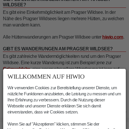
WILDSEE?
Es gibt eine Einkehrmöglichkeit am Pragser Wildsee. In der
Nähe des Pragser Wildsees liegen mehrere Hütten, zu welchen
man wandern kann.
Alle Hüttenwanderungen am Pragser Wildsee unter
hiwio.com
.
GIBT ES WANDERUNGEN AM PRAGSER WILDSEE?
Es gibt zahlreiche Wandermöglichkeiten rund um den Pragser
Wildsee. Eine kurze Wanderung ist zum Beispiel jene zur
Grünwaldalm
, eine anspruchsvollere Wanderung ist jene auf
WILLKOMMEN AUF HIWIO
den
Seekofel
.
Alle Wanderungen am Pragser Wildsee auf
hiwio.com
.
Wir verwenden Cookies zur Bereitstellung unserer Dienste, um
nützliche Funktionen anzubieten, die Leistung zu messen und um
Ihre Erfahrung zu verbessern. Durch die Nutzung dieser
Webseite und unserer Dienste erklären Sie sich damit
einverstanden, dass wir Cookies setzen.
28.08.2017
Wenn Sie auf "Akzeptieren" klicken, stimmen Sie der
BILDER PRAGSER WILDSEE