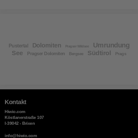
Umrundung
Dolomiten
Pustertal
Pragser Wildsee
See
Südtirol
Pragser Dolomiten
Prags
Bergsee
Kontakt
Hiwio.com
Köstlanerstraße 107
I-39042 - Brixen
info@hiwio.com