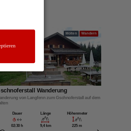
Mölten
Wandern
ptieren
schnoferstall Wanderung
anderung von Langfenn zum Gschnoferstall auf dem
lten
Dauer
Länge
Höhenmeter
02:30 h
9,4 km
225 m