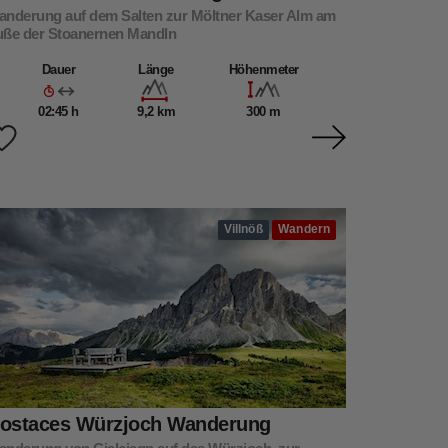
anderung auf dem Salten zur Möltner Kaser Alm am
uße der Stoanernen Mandln
Dauer
Länge
Höhenmeter
02:45 h
9,2 km
300 m
Villnöß
Wandern
ostaces Würzjoch Wanderung