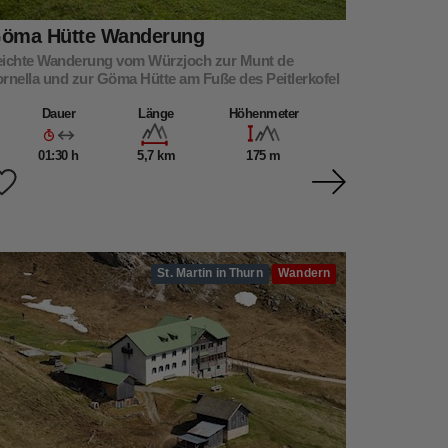
öma Hütte Wanderung
eichte Wanderung vom Würzjoch zur Munt de
rnella und zur Göma Hütte am Fuße des Peitlerkofel
Dauer
Länge
Höhenmeter
01:30 h
5,7 km
175 m
St. Martin in Thurn
Wandern