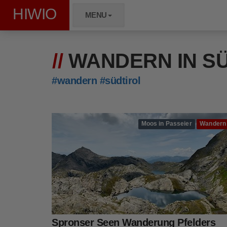
HIWIO
MENU
WANDERN IN S
#wandern
#südtirol
Moos in Passeier
Wandern
Spronser Seen Wanderung Pfelders