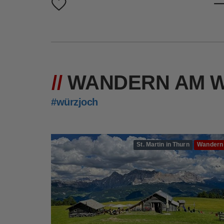
WANDERN AM 
#würzjoch
St. Martin in Thurn
Wandern