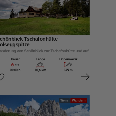
chönblick Tschafonhütte
ölseggspitze
anderung von Schönblick zur Tschafonhütte und auf
e Völseggspitze
Dauer
Länge
Höhenmeter
04:00 h
10,4 km
675 m
Tiers
Wandern