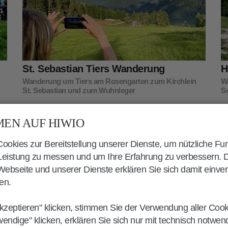
St. Sebastian Tiers Wanderung
H
Wanderung um Tiers am Rosengarten zum Kirchlein
Wa
St. Sebastian und zum Wuhnleger
S
Dauer
Länge
Höhenmeter
EN AUF HIWIO
02:15 h
6,7 km
400 m
okies zur Bereitstellung unserer Dienste, um nützliche Fu
 Leistung zu messen und um Ihre Erfahrung zu verbessern. 
ebseite und unserer Dienste erklären Sie sich damit einve
en.
kzeptieren" klicken, stimmen Sie der Verwendung aller Coo
ERN
wendige" klicken, erklären Sie sich nur mit technisch notwe