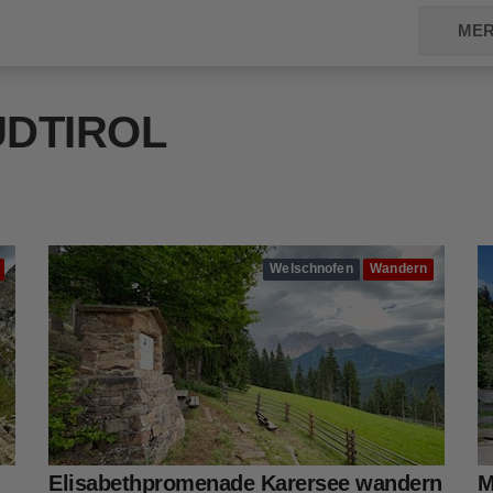
MER
ÜDTIROL
Welschnofen
Wandern
Elisabethpromenade Karersee wandern
M