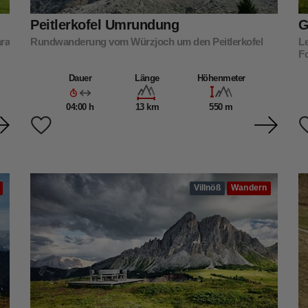
Peitlerkofel Umrundung
G
ara
Rundwanderung vom Würzjoch um den Peitlerkofel
L
Fo
Dauer
Länge
Höhenmeter
04:00 h
13 km
550 m
Villnöß
Wandern