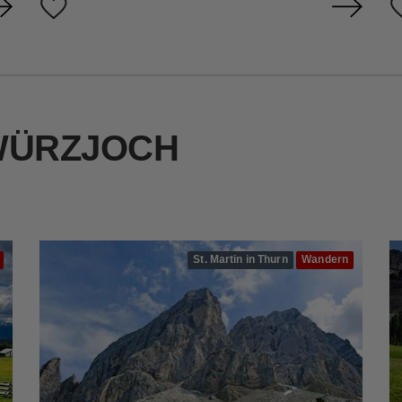
WÜRZJOCH
St. Martin in Thurn
Wandern