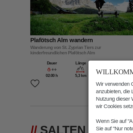
Plafötsch Alm wandern
Wanderung von St. Zyprian Tiers zur
kinderfreundlichen Plafötsch Alm
Dauer
Länge
Höhenmeter
WILLKOMM
02:00 h
5,3 km
425 m
Wir verwenden Co
anzubieten, die
Nutzung dieser W
wir Cookies setz
Wenn Sie auf "A
SALTEN WAND
Sie auf "Nur not