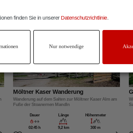
ionen finden Sie in unserer
Datenschutzrichtlinie
.
Mölten
Wandern
mationen
Nur notwendige
Akze
Möltner Kaser Wanderung
G
n
Wanderung auf dem Salten zur Möltner Kaser Alm am
W
Fuße der Stoanernen Mandln
Sa
Dauer
Länge
Höhenmeter
02:45 h
9,2 km
300 m