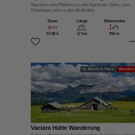
Wandern von Pfelders zu den Spronser Seen, zum
Oberkaser und zu den Muthöfen
Dauer
Länge
Höhenmeter
07:00 h
17 km
950 m
St. Martin in Thurn
Wandern
Vaciara Hütte Wanderung