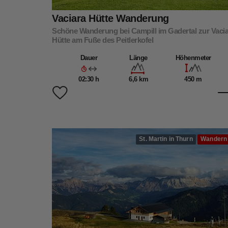
Vaciara Hütte Wanderung
Schöne Wanderung bei Campill im Gadertal zur Vaci
Hütte am Fuße des Peitlerkofel
Dauer
Länge
Höhenmeter
02:30 h
6,6 km
450 m
St. Martin in Thurn
Wandern