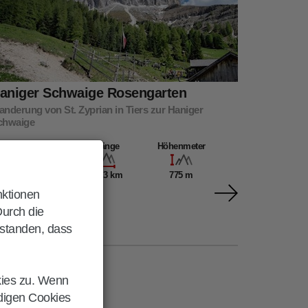
aniger Schwaige Rosengarten
nderung von St. Zyprian in Tiers zur Haniger
chwaige
Dauer
Länge
Höhenmeter
04:00 h
12,3 km
775 m
nktionen
Durch die
rstanden, dass
kies zu. Wenn
ndigen Cookies