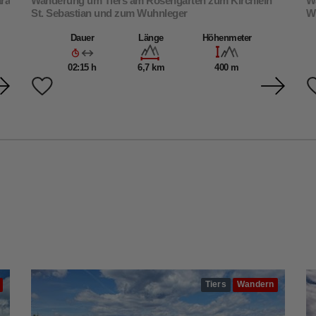
ara
Wanderung um Tiers am Rosengarten zum Kirchlein
Wa
St. Sebastian und zum Wuhnleger
W
Dauer
Länge
Höhenmeter
02:15 h
6,7 km
400 m
Tiers
Wandern