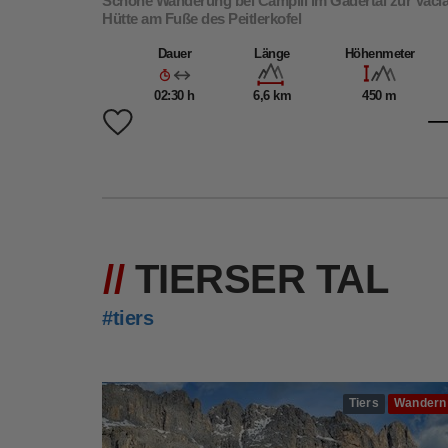
Schöne Wanderung bei Campill im Gadertal zur Vaci
Hütte am Fuße des Peitlerkofel
Dauer
Länge
Höhenmeter
02:30 h
6,6 km
450 m
TIERSER TAL
#tiers
Tiers
Wandern