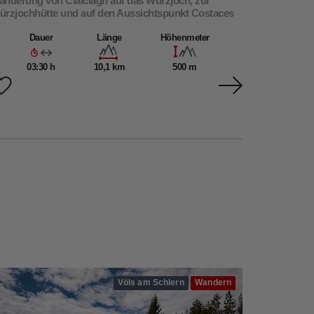
nderung von Cialciagn auf das Würzjoch, zur
ürzjochhütte und auf den Aussichtspunkt Costaces
Dauer
Länge
Höhenmeter
03:30 h
10,1 km
500 m
Völs am Schlern
Wandern