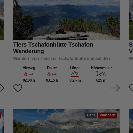
Tiers Tschafonhütte Tschafon
S
Wanderung
V
Wandern von Tiers zur Tschafonhütte und auf den
W
Tschafon
di
Hinweg
Dauer
Länge
Höhenmeter
02:00 h
03:15 h
8,2 km
625 m
Tiers
Wandern