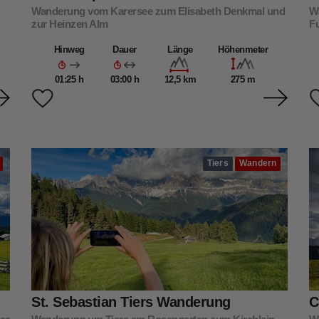
Wanderung vom Karersee zum Elisabeth Denkmal und
W
zur Heinzen Alm
F
Hinweg
Dauer
Länge
Höhenmeter
01:25 h
03:00 h
12,5 km
275 m
Tiers
Wandern
St. Sebastian Tiers Wanderung
C