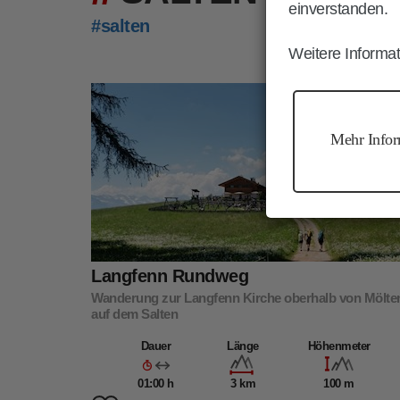
einverstanden.
#salten
Weitere Informat
Mölten
Wandern
Mehr Infor
Langfenn Rundweg
Wanderung zur Langfenn Kirche oberhalb von Mölte
auf dem Salten
Dauer
Länge
Höhenmeter
01:00 h
3 km
100 m