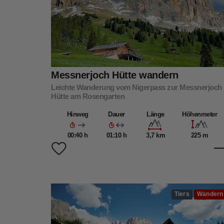
Messnerjoch Hütte wandern
Leichte Wanderung vom Nigerpass zur Messnerjoch
Hütte am Rosengarten
Hinweg
Dauer
Länge
Höhenmeter
00:40 h
01:10 h
3,7 km
225 m
Tiers
Wandern