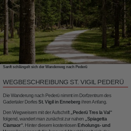
Sanft schlängelt sich der Wanderweg nach Pederü
WEGBESCHREIBUNG ST. VIGIL PEDERÜ
Die Wanderung nach Pederü nimmt im Dorfzentrum des
Gadertaler Dorfes
St. Vigil in Enneberg
ihren Anfang.
Den Wegweisern mit der Aufschrift
„Pederü Tres la Val“
folgend, wandert man zunächst zur nahen
„Spiagetta
Ciamaor“
. Hinter diesem kostenlosen
Erholungs- und