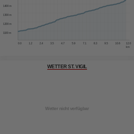
1400 m
1300 m
1200 m
1100 m
0.0
1.2
2.4
3.5
4.7
5.9
7.1
8.3
9.5
10.6
12.0
km
WETTER ST. VIGIL
Wetter nicht verfügbar