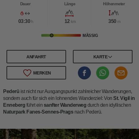
Dauer
Länge
Höhenmeter
03:30
12
350
h
km
m
MÄSSIG
ANFAHRT
KARTE
MERKEN
Pederü
ist nicht nur Ausgangspunkt zahlreicher Wanderungen,
sondern auch für sich ein lohnendes Wanderziel: Von
St. Vigil in
Enneberg
führt ein
sanfter Wanderweg
durch den idyllischen
Naturpark Fanes-Sennes-Prags
nach Pederü.