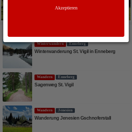
Akzeptieren
WEITERE ARTIKEL
Winterwandern
Enneberg
Winterwanderung St. Vigil in Enneberg
Wandern
Enneberg
Sagenweg St. Vigil
Wandern
Jenesien
Wanderung Jenesien Gschnoferstall