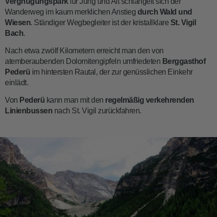
Vergnügungspark
für Jung und Alt schlängelt sich der
Wanderweg im kaum merklichen Anstieg
durch Wald und
Wiesen
. Ständiger Wegbegleiter ist der kristallklare
St. Vigil
Bach
.
Nach etwa zwölf Kilometern erreicht man den von
atemberaubenden Dolomitengipfeln umfriedeten
Berggasthof
Pederü
im hintersten Rautal, der zur genüsslichen Einkehr
einlädt.
Von
Pederü
kann man mit den
regelmäßig verkehrenden
Linienbussen
nach St. Vigil zurückfahren.