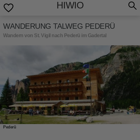
HIWIO
WANDERUNG TALWEG PEDERÜ
Wandern von St. Vigil nach Pederü im Gadertal
Pederü