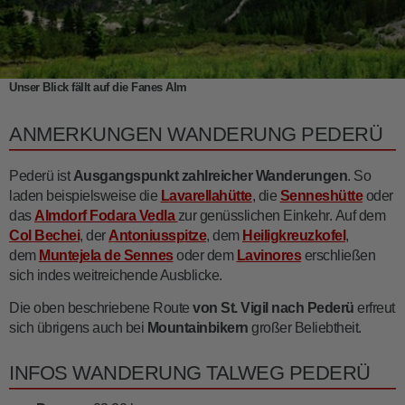
Unser Blick fällt auf die Fanes Alm
ANMERKUNGEN WANDERUNG PEDERÜ
Pederü ist
Ausgangspunkt zahlreicher Wanderungen
. So
laden beispielsweise die
Lavarellahütte
, die
Senneshütte
oder
das
Almdorf Fodara Vedla
zur genüsslichen Einkehr. Auf dem
Col Bechei
, der
Antoniusspitze
, dem
Heiligkreuzkofel
,
dem
Muntejela de Sennes
oder dem
Lavinores
erschließen
sich indes weitreichende Ausblicke.
Die oben beschriebene Route
von St. Vigil nach Pederü
erfreut
sich übrigens auch bei
Mountainbikern
großer Beliebtheit.
INFOS WANDERUNG TALWEG PEDERÜ