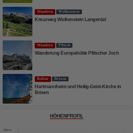
Wandern
Wolkenstein
Kreuzweg Wolkenstein Langental
Wandern
Pfitsch
Wanderung Europahütte Pfitscher Joch
Kultur
Brixen
Hartmannheim und Heilig-Geist-Kirche in
Brixen
HÖHENPROFIL
1600 m
1500 m