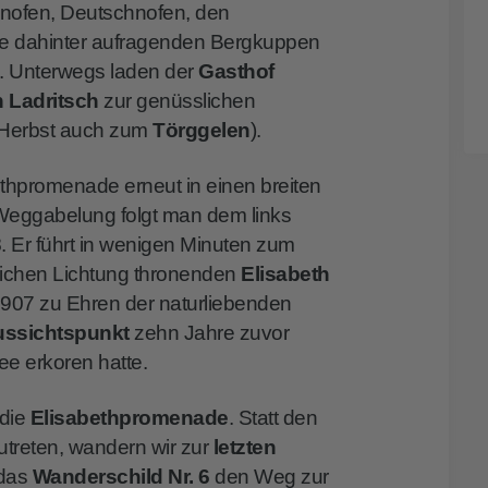
nofen, Deutschnofen, den
e dahinter aufragenden Bergkuppen
. Unterwegs laden der
Gasthof
 Ladritsch
zur genüsslichen
m Herbst auch zum
Törggelen
).
thpromenade erneut in einen breiten
Weggabelung folgt man dem links
3
. Er führt in wenigen Minuten zum
reichen Lichtung thronenden
Elisabeth
1907 zu Ehren der naturliebenden
ssichtspunkt
zehn Jahre zuvor
e erkoren hatte.
 die
Elisabethpromenade
. Statt den
reten, wandern wir zur
letzten
 das
Wanderschild Nr. 6
den Weg zur