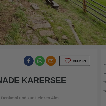
rersee
17
MERKEN
16
16
NADE KARERSEE
15
15
 Denkmal und zur Heinzen Alm