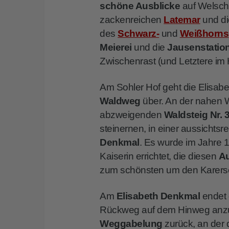
schöne Ausblicke
auf Welsch
zackenreichen
Latemar
und di
des
Schwarz-
und
Weißhorns
Meierei
und die
Jausenstation
Zwischenrast (und Letztere i
Am Sohler Hof geht die Elisabe
Waldweg
über. An der nahen 
abzweigenden
Waldsteig Nr. 
steinernen, in einer aussichts
Denkmal
. Es wurde im Jahre 
Kaiserin errichtet, die diesen
Au
zum schönsten um den Karerse
Am
Elisabeth Denkmal
endet
Rückweg auf dem Hinweg anzut
Weggabelung
zurück, an der