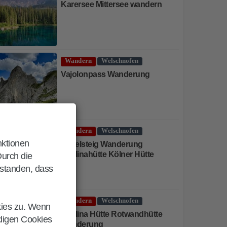
Karersee Mittersee wandern
Wandern
Welschnofen
Vajolonpass Wanderung
Wandern
Welschnofen
nktionen
Hirzelsteig Wanderung
Paolinahütte Kölner Hütte
Durch die
rstanden, dass
Wandern
Welschnofen
kies zu. Wenn
Paolina Hütte Rotwandhütte
ndigen Cookies
Wanderung