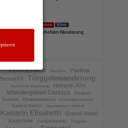
Wandern
Kiens
Moarhofalm Wanderung
ptieren
Promenade
Paolina
Wandern
Törggelewanderung
Sessellift
Heinzen Alm
Historische Wanderung
Wandergebiet Carezza
Elisabeth
Denkmal
Elisabethdenkmal
Elisabethpromenade
Gasthof Meierei
Jausenstation Ladritsch
Kaiserin Elisabeth
Grand Hotel
Karersee
Aussichtspunkt
Törggelen