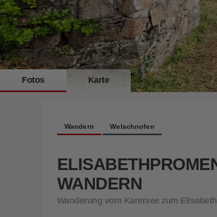
Fotos
Karte
Für Kaiserin Elisabeth war dies der schönste Aussichtspunkt am Ka
Wandern
Welschnofen
ELISABETHPROME
WANDERN
Wanderung vom Karersee zum Elisabeth