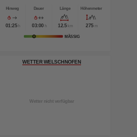
Hinweg
Dauer
Länge
Höhenmeter
01:25
03:00
12.5
275
h
h
km
m
MÄSSIG
WETTER WELSCHNOFEN
Wetter nicht verfügbar