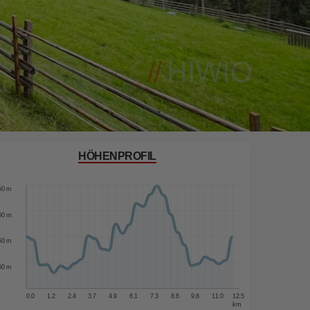
HÖHENPROFIL
00 m
50 m
00 m
50 m
00 m
0.0
1.2
2.4
3.7
4.9
6.1
7.3
8.6
9.8
11.0
12.5
km