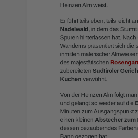
Heinzen Alm weist.
Er führt teils eben, teils leicht
Nadelwald
, in dem das Sturmt
Spuren hinterlassen hat. Nach
Wanderns präsentiert sich die
inmitten malerischer Almwiesen
des majestätischen
Rosengar
zubereiteten
Südtiroler Geri
Kuchen
verwöhnt.
Von der Heinzen Alm folgt ma
und gelangt so wieder auf die
Minuten zum Ausgangspunkt zur
einen kleinen
Abstecher zum 
dessen bezauberndes Farbenspie
Bann gezogen hat.