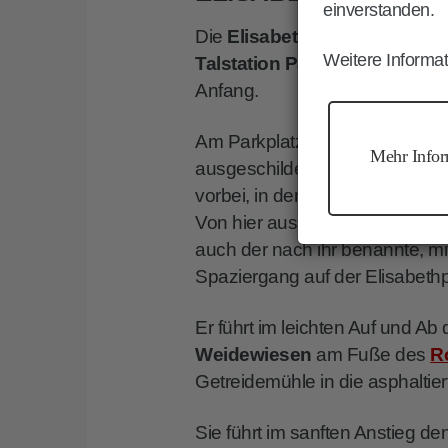
einverstanden.
Die
Elisabethpromenade
nimm
Weitere Informat
Talstation Paolina
in der Orts
Anfang.
Am Parkplatz ist die
Wanderun
Mehr Infor
ausgeschildert. Sie führt weni
vorbei, in dem Kaiserin Elisab
Von hier aus unternahm sie a
auch der nach ihr benannte, mi
Spaziergang auf der Elisabet
Er führt im leichten Auf und Ab
Weidewiesen
am Fuße des
R
Getreidemühle in die asphaltie
Sie führt im sanften Anstieg d