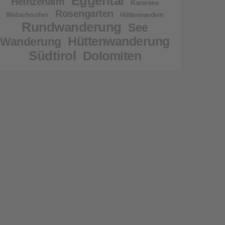
Eggental
Heinzenalm
Karersee
Rosengarten
Welschnofen
Hüttenwandern
Rundwanderung
See
Hüttenwanderung
Wanderung
Südtirol
Dolomiten