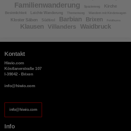
Familienwanderung
Kirche
Spazierweg
Leichte Wanderung
Besinnlichkeit
Themenweg
Wandern mit Kinderwagen
Barbian
Brixen
Kloster Säben
Südtirol
Feldthurns
Klausen
Waidbruck
Villanders
Kontakt
Hiwio.com
Köstlanerstraße 107
I-39042 - Brixen
info@hiwio.com
info@hiwio.com
Info