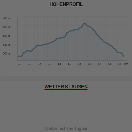
HÖHENPROFIL
750 m
700 m
650 m
600 m
550 m
500 m
0.0
0.3
0.5
0.8
1.1
1.3
1.6
1.9
2.2
2.4
2.7
km
WETTER KLAUSEN
Wetter nicht verfügbar