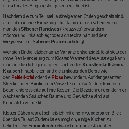
ein schmales Eingangstor gekennzeichnet ist.
Nachdem die zum Teil steil aufsteigenden Stufen geschafft sind,
erreicht man eine Kreuzung. Hier kann man entscheiden, ob
man den
Säbener Rundweg
(Kreuzweg) erwandern
möchte und links abbiegt oder sich rechts hält und dem
Wegweiser zur
Säbener Promenade
folgt.
Wer sich für die letztgenannte Variante entscheidet, folgt stets der
rotweißen Markierung zum Kloster. Während des Aufstiegs kann
man auf die dicht gedrängten Dächer des
Künstlerstädtchens
Klausen
hinabblicken und die umliegenden Berge wie
den
Peitlerkofel
oder die
Plose
bewundern. Auf der gesamten
Strecke laden
Bänke
zum Verweilen ein. Außerdem kommen
Botanikinteressierte auf ihre Kosten: Die Bezeichnungen der hier
wachsenden Sträucher, Bäume und Gewächse sind auf
Kenntafeln vermerkt.
Kloster Säben wartet schließlich mit einem wunderbaren Blick
über das Tal auf. Zudem ist es möglich, einige Kirchen zu
betreten. Die
Frauenkirche
etwa ist das ganze Jahr über