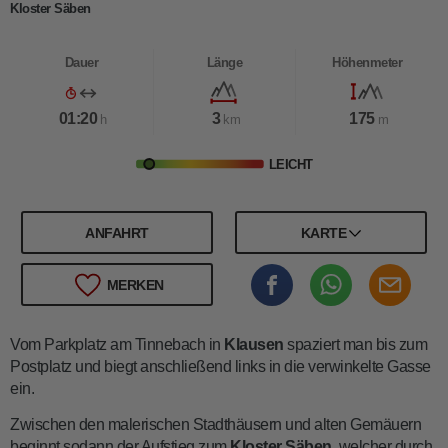
Kloster Säben
Dauer
Länge
Höhenmeter
01:20
3
175
h
km
m
LEICHT
ANFAHRT
KARTE
MERKEN
Vom Parkplatz am Tinnebach in
Klausen
spaziert man bis zum
Postplatz und biegt anschließend links in die verwinkelte Gasse
ein.
Zwischen den malerischen Stadthäusern und alten Gemäuern
beginnt sodann der Aufstieg zum
Kloster Säben
, welcher durch