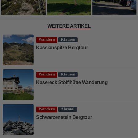
WEITERE ARTIKEL
Wandern
Klausen
Kassianspitze Bergtour
Wandern
Klausen
Kasereck Stöfflhütte Wanderung
Wandern
Ahrntal
Schwarzenstein Bergtour