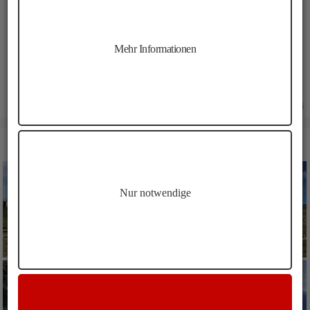
Länge:
7.6 km
Höhenmeter:
500 m
Min. Höhe:
1963 m
Mehr Informationen
Max. Höhe:
2341 m
02.08.2024
BILDER LATZFONSER KREUZ KASERECK
Nur notwendige