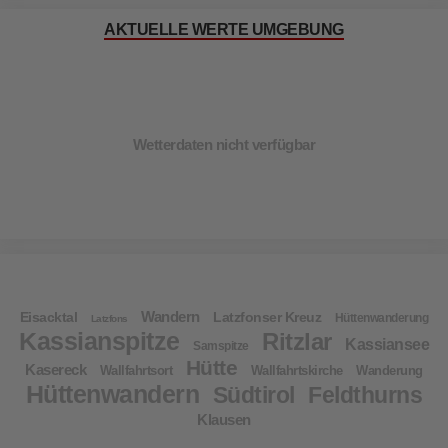
AKTUELLE WERTE UMGEBUNG
Wetterdaten nicht verfügbar
Wandern
Eisacktal
Latzfonser Kreuz
Hüttenwanderung
Latzfons
Kassianspitze
Ritzlar
Kassiansee
Samspitze
Hütte
Kasereck
Wallfahrtsort
Wallfahrtskirche
Wanderung
Hüttenwandern
Südtirol
Feldthurns
Klausen