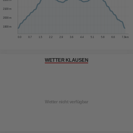
2100 m
2000 m
1900 m
0.0
0.7
1.5
2.2
2.9
3.6
4.4
5.1
5.8
6.6
7.3
km
WETTER KLAUSEN
Wetter nicht verfügbar