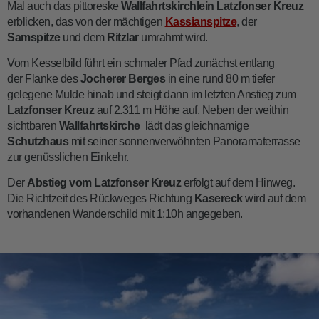
Mal auch das pittoreske
Wallfahrtskirchlein Latzfonser Kreuz
erblicken, das von der mächtigen
Kassianspitze
, der
Samspitze
und dem
Ritzlar
umrahmt wird.
Vom Kesselbild führt ein schmaler Pfad zunächst entlang
der Flanke des
Jocherer Berges
in eine rund 80 m tiefer
gelegene Mulde hinab und steigt dann im letzten Anstieg zum
Latzfonser Kreuz
auf 2.311 m Höhe auf. Neben der weithin
sichtbaren
Wallfahrtskirche
lädt das gleichnamige
Schutzhaus
mit seiner sonnenverwöhnten Panoramaterrasse
zur genüsslichen Einkehr.
Der
Abstieg vom Latzfonser Kreuz
erfolgt auf dem Hinweg.
Die Richtzeit des Rückweges Richtung
Kasereck
wird auf dem
vorhandenen Wanderschild mit 1:10h angegeben.