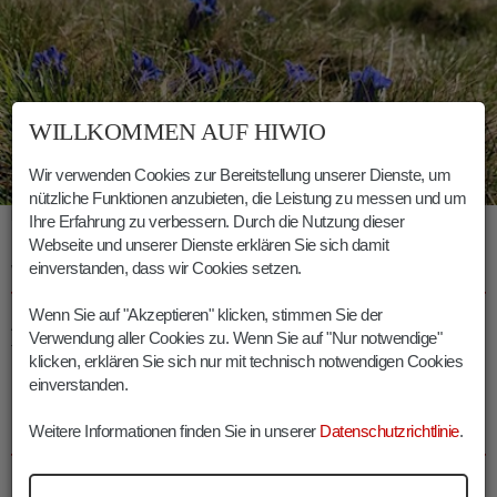
WILLKOMMEN AUF HIWIO
Wir verwenden Cookies zur Bereitstellung unserer Dienste, um
nützliche Funktionen anzubieten, die Leistung zu messen und um
Enziane blühen in den schönen Latzfonser Almwiesen
Ihre Erfahrung zu verbessern. Durch die Nutzung dieser
Webseite und unserer Dienste erklären Sie sich damit
einverstanden, dass wir Cookies setzen.
WANDERTIPPS LATZFONSER KREUZ
Wenn Sie auf "Akzeptieren" klicken, stimmen Sie der
Absolut empfehlenswert ist der Aufstieg auf die
Verwendung aller Cookies zu. Wenn Sie auf "Nur notwendige"
friedvolle
Kassianspitze
oder den benachbarten
Ritzlar
.
klicken, erklären Sie sich nur mit technisch notwendigen Cookies
einverstanden.
INFOS LATZFONSER KREUZ KASERECK
Weitere Informationen finden Sie in unserer
Datenschutzrichtlinie
.
Dauer:
02:40 h