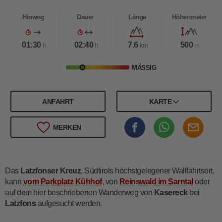
Hinweg
Dauer
Länge
Höhenmeter
01:30
02:40
7.6
500
h
h
km
m
MÄSSIG
ANFAHRT
KARTE
MERKEN
Das
Latzfonser Kreuz
, Südtirols höchstgelegener Wallfahrtsort,
kann
vom Parkplatz Kühhof
, von
Reinswald im Sarntal
oder
auf dem hier beschriebenen Wanderweg von
Kasereck
bei
Latzfons
aufgesucht werden.