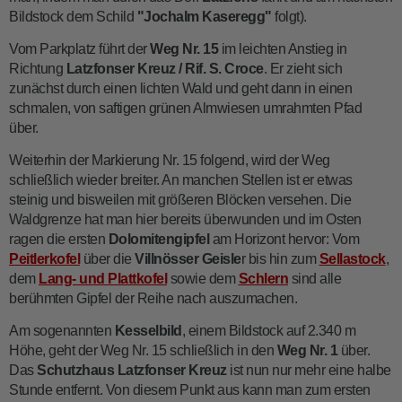
Bildstock dem Schild
"Jochalm Kaseregg"
folgt).
Vom Parkplatz führt der
Weg Nr. 15
im leichten Anstieg in
Richtung
Latzfonser Kreuz / Rif. S. Croce
. Er zieht sich
zunächst durch einen lichten Wald und geht dann in einen
schmalen, von saftigen grünen Almwiesen umrahmten Pfad
über.
Weiterhin der Markierung Nr. 15 folgend, wird der Weg
schließlich wieder breiter. An manchen Stellen ist er etwas
steinig und bisweilen mit größeren Blöcken versehen. Die
Waldgrenze hat man hier bereits überwunden und im Osten
ragen die ersten
Dolomitengipfel
am Horizont hervor: Vom
Peitlerkofel
über die
Villnösser Geisle
r bis hin zum
Sellastock
,
dem
Lang- und Plattkofel
sowie dem
Schlern
sind alle
berühmten Gipfel der Reihe nach auszumachen.
Am sogenannten
Kesselbild
, einem Bildstock auf 2.340 m
Höhe, geht der Weg Nr. 15 schließlich in den
Weg Nr. 1
über.
Das
Schutzhaus Latzfonser Kreuz
ist nun nur mehr eine halbe
Stunde entfernt. Von diesem Punkt aus kann man zum ersten