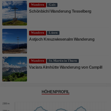
Wandern
Gais
Schönbichl Wanderung Tesselberg
Wandern
Lüsen
Astjoch Kreuzwiesenalm Wanderung
Wandern
St. Martin in Thurn
Vaciara Almhütte Wanderung von Campill
HÖHENPROFIL
2400 m
2300 m
2200 m