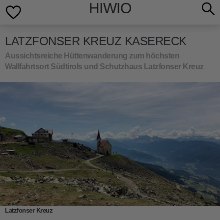
HIWIO
LATZFONSER KREUZ KASERECK
Aussichtsreiche Hüttenwanderung zum höchsten
Wallfahrtsort Südtirols und Schutzhaus Latzfonser Kreuz
Latzfonser Kreuz