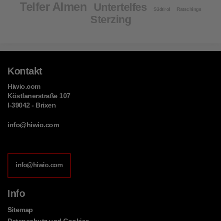
Telfer Almen
Untertelfes
Südtirol
Ratschings
Sterzing
Kontakt
Hiwio.com
Köstlanerstraße 107
I-39042 - Brixen
info@hiwio.com
info@hiwio.com
Info
Sitemap