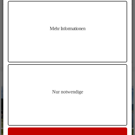
Dauer:
02:00 h
Länge:
6,6 km
Höhenmeter:
475 m
Mehr Informationen
Min. Höhe:
1256 m
Max. Höhe:
1726 m
06.07.2024
BILDER FREUNDALM WANDERUNG STERZING
Nur notwendige