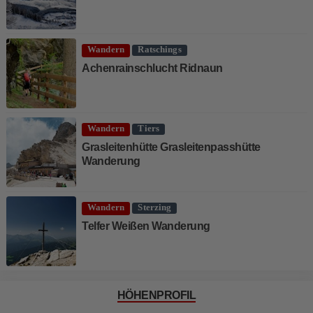
Wandern
Ratschings
Achenrainschlucht Ridnaun
Wandern
Tiers
Grasleitenhütte Grasleitenpasshütte
Wanderung
Wandern
Sterzing
Telfer Weißen Wanderung
HÖHENPROFIL
1800 m