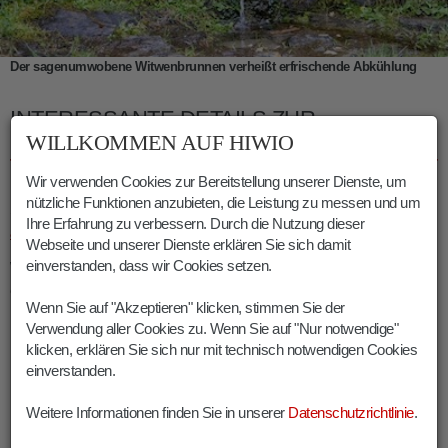
Der sagenumwobene Witwenbrunnen verheißt erfrischende Abkühlung
INTERESSANTE DETAILS ZUR
FREUNDALM
WILLKOMMEN AUF HIWIO
Wir verwenden Cookies zur Bereitstellung unserer Dienste, um
Im
Winter
, wenn sich die Umgebung in eine bezaubernde
nützliche Funktionen anzubieten, die Leistung zu messen und um
Schneelandschaft verwandelt, wird der Weg zur Freundalm
Ihre Erfahrung zu verbessern. Durch die Nutzung dieser
auch als Rodelbahn
genutzt.
Webseite und unserer Dienste erklären Sie sich damit
einverstanden, dass wir Cookies setzen.
Wie die meisten Sagen enthält auch jene vom „Witwenbrunnen“
einen wahren Kern: Die frevelhaften Verstorbenen sollen
Wenn Sie auf "Akzeptieren" klicken, stimmen Sie der
nämlich
Bergknappen
gewesen sein. Tatsächlich wurde
Verwendung aller Cookies zu. Wenn Sie auf "Nur notwendige"
unterhalb der Telfer Weißen einst
Erz
abgebaut
. Wer genau
klicken, erklären Sie sich nur mit technisch notwendigen Cookies
hinsieht, kann die Schuttkegel der Stollen noch erkennen.
einverstanden.
Weitere Informationen finden Sie in unserer
Datenschutzrichtlinie
.
INFOS FREUNDALM WANDERUNG
STERZING