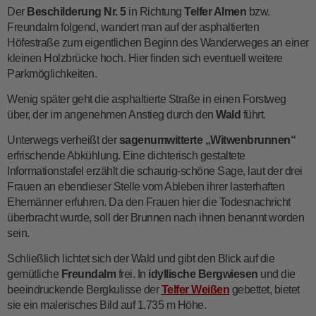
Der
Beschilderung Nr. 5
in Richtung
Telfer Almen
bzw.
Freundalm folgend, wandert man auf der asphaltierten
Höfestraße zum eigentlichen Beginn des Wanderweges an einer
kleinen Holzbrücke hoch. Hier finden sich eventuell weitere
Parkmöglichkeiten.
Wenig später geht die asphaltierte Straße in einen Forstweg
über, der im angenehmen Anstieg durch den
Wald
führt.
Unterwegs verheißt der
sagenumwitterte „Witwenbrunnen“
erfrischende Abkühlung. Eine dichterisch gestaltete
Informationstafel erzählt die schaurig-schöne Sage, laut der drei
Frauen an ebendieser Stelle vom Ableben ihrer lasterhaften
Ehemänner erfuhren. Da den Frauen hier die Todesnachricht
überbracht wurde, soll der Brunnen nach ihnen benannt worden
sein.
Schließlich lichtet sich der Wald und gibt den Blick auf die
gemütliche
Freundalm
frei. In
idyllische Bergwiesen
und die
beeindruckende Bergkulisse der
Telfer Weißen
gebettet, bietet
sie ein malerisches Bild auf 1.735 m Höhe.