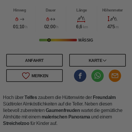
Hinweg
Dauer
Länge
Höhenmeter
01:10
02:00
6,6
475
h
h
km
m
MÄSSIG
ANFAHRT
KARTE
MERKEN
Hoch über
Telfes
zaubern die Hüttenwirte der
Freundalm
Südtiroler Almköstlichkeiten auf die Teller. Neben diesen
liebevoll zubereiteten
Gaumenfreuden
wartet die gemütliche
Almhütte mit einem
malerischen Panorama
und einem
Streichelzoo
für Kinder auf.