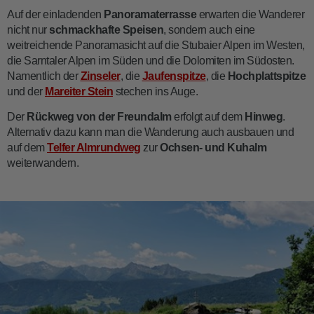
Auf der einladenden
Panoramaterrasse
erwarten die Wanderer
nicht nur
schmackhafte Speisen
, sondern auch eine
weitreichende Panoramasicht auf die Stubaier Alpen im Westen,
die Sarntaler Alpen im Süden und die Dolomiten im Südosten.
Namentlich der
Zinseler
, die
Jaufenspitze
, die
Hochplattspitze
und der
Mareiter Stein
stechen ins Auge.
Der
Rückweg von der Freundalm
erfolgt auf dem
Hinweg
.
Alternativ dazu kann man die Wanderung auch ausbauen und
auf dem
Telfer Almrundweg
zur
Ochsen- und Kuhalm
weiterwandern.