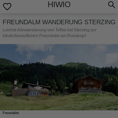
HIWIO
FREUNDALM WANDERUNG STERZING
Leichte Almwanderung von Telfes bei Sterzing zur
kinderfreundlichen Freundalm am Rosskopf
Freundalm