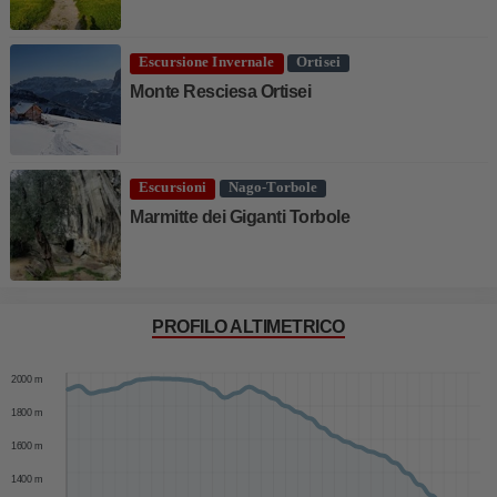
Escursione Invernale
Ortisei
Monte Resciesa Ortisei
Escursioni
Nago-Torbole
Marmitte dei Giganti Torbole
PROFILO ALTIMETRICO
2200 m
2000 m
1800 m
1600 m
1400 m