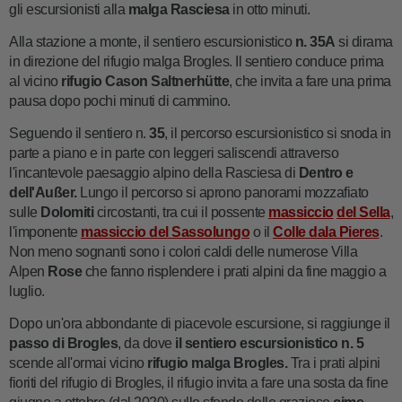
gli escursionisti alla
malga Rasciesa
in otto minuti.
Alla stazione a monte, il sentiero escursionistico
n. 35A
si dirama
in direzione del rifugio malga Brogles. Il sentiero conduce prima
al vicino
rifugio Cason Saltnerhütte
, che invita a fare una prima
pausa dopo pochi minuti di cammino.
Seguendo il sentiero n.
35
, il percorso escursionistico si snoda in
parte a piano e in parte con leggeri saliscendi attraverso
l'incantevole paesaggio alpino della Rasciesa di
Dentro e
dell'Außer.
Lungo il percorso si aprono panorami mozzafiato
sulle
Dolomiti
circostanti, tra cui il possente
massiccio
del Sella
,
l'imponente
massiccio del Sassolungo
o il
Colle dala Pieres
.
Non meno sognanti sono i colori caldi delle numerose Villa
Alpen
Rose
che fanno risplendere i prati alpini da fine maggio a
luglio.
Dopo un'ora abbondante di piacevole escursione, si raggiunge il
passo di
Brogles
, da dove
il sentiero escursionistico n. 5
scende all'ormai vicino
rifugio malga Brogles.
Tra i prati alpini
fioriti del rifugio di Brogles, il rifugio invita a fare una sosta da fine