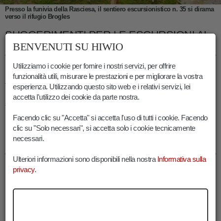
Presso la funivia della Rasciesa, il sentiero escursionistico n. 35 si dirama
verso il rifugio Brogles
SUGGERIMENTI PER LE ESCURSIONI AL
RIFUGIO MALGA BROGLES
BENVENUTI SU HIWIO
Utilizziamo i cookie per fornire i nostri servizi, per offrire
In alternativa all'itinerario qui proposto, è possibile combinare il
funzionalità utili, misurare le prestazioni e per migliorare la vostra
rifugio malga
Brogles
con la
salita alla panoramica Rasciesa.
esperienza. Utilizzando questo sito web e i relativi servizi, lei
Si consiglia anche l'
ulteriore escursione nella
val di
Funes
e la
accetta l'utilizzo dei cookie da parte nostra.
salita da Villnöss al
rifugio malga
Brogles
.
Facendo clic su "Accetta" si accetta l'uso di tutti i cookie. Facendo
clic su "Solo necessari", si accetta solo i cookie tecnicamente
INFORMAZIONI ESCURSIONE AL RIFUGIO
necessari.
MALGA BROGLES DI ORTISEI
Ulteriori informazioni sono disponibili nella nostra
Informativa sulla
Durata:
03:00 h
privacy
.
Lunghezza:
11.9 km
Guadagno altitudine:
150 m
Min. elevazione:
1269 m
Max. elevazione:
2165 m