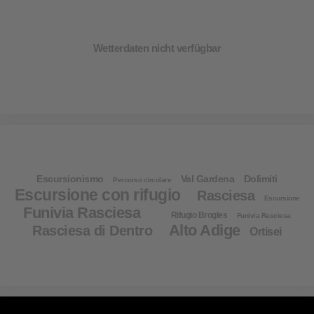
Wetterdaten nicht verfügbar
Escursionismo
Val Gardena
Dolimiti
Percorso circolare
Escursione con rifugio
Rasciesa
Escursione
Funivia Rasciesa
Rifugio Brogles
Funivia Rasciesa
Alto Adige
Rasciesa di Dentro
Ortisei