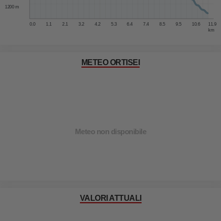
1200 m
0.0
1.1
2.1
3.2
4.2
5.3
6.4
7.4
8.5
9.5
10.6
11.9
km
METEO ORTISEI
Meteo non disponibile
VALORI ATTUALI