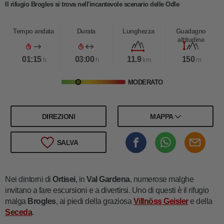
Il rifugio Brogles si trova nell'incantevole scenario delle Odle
Tempo andata
Durata
Lunghezza
Guadagno
altitudine
01:15
03:00
11.9
150
h
h
km
m
MODERATO
DIREZIONI
MAPPA
SALVA
Nei dintorni di
Ortisei
, in
Val Gardena
, numerose malghe
invitano a fare escursioni e a divertirsi. Uno di questi è il rifugio
malga
Brogles
, ai piedi della graziosa
Villnöss Geisler
e della
Seceda
.