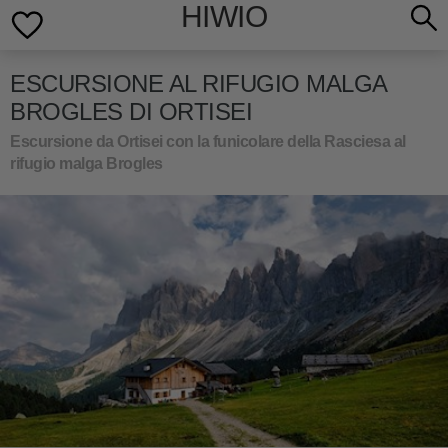
HIWIO
ESCURSIONE AL RIFUGIO MALGA
BROGLES DI ORTISEI
Escursione da Ortisei con la funicolare della Rasciesa al
rifugio malga Brogles