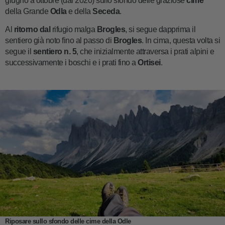
giugno a ottobre (dal 2020) sullo sfondo delle graziose
cime
della Grande
Odla
e della
Seceda
.
Al
ritorno dal
rifugio malga
Brogles
, si segue dapprima il
sentiero già noto fino al passo di
Brogles
. In cima, questa volta si
segue il
sentiero n. 5
, che inizialmente attraversa i prati alpini e
successivamente i boschi e i prati fino a
Ortisei
.
Riposare sullo sfondo delle cime della Odle