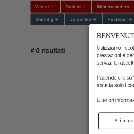
Winter
Rodeln
Winterwandern
Sterzing
Dolomiten
Pustertal
BENVENUTI
Utilizziamo i cook
0 risultati
prestazioni e per
servizi, lei accet
Facendo clic su "
accetta solo i c
Ulteriori informa
Piú infor