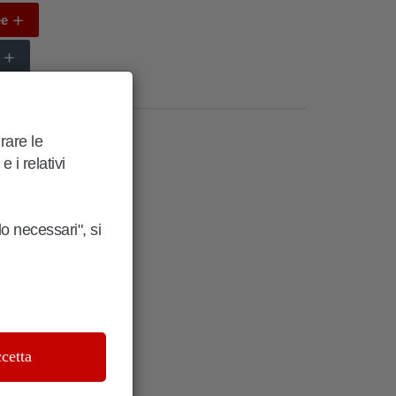
ee
m
urare le
 i relativi
lo necessari", si
cetta