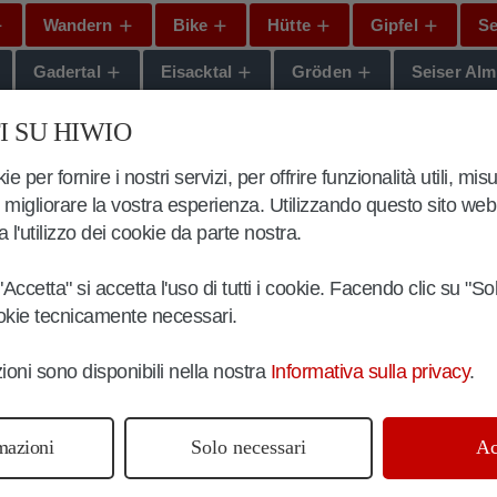
Wandern
Bike
Hütte
Gipfel
S
Gadertal
Eisacktal
Gröden
Seiser Al
 SU HIWIO
ie per fornire i nostri servizi, per offrire funzionalità utili, mis
 migliorare la vostra esperienza. Utilizzando questo sito web e
ta l'utilizzo dei cookie da parte nostra.
Accetta" si accetta l'uso di tutti i cookie. Facendo clic su "So
ookie tecnicamente necessari.
zioni sono disponibili nella nostra
Informativa sulla privacy
.
mazioni
Solo necessari
Ac