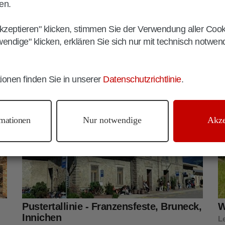
Die besterhaltene Burg der Scaliger am Gardasee
Se
en.
d
kzeptieren" klicken, stimmen Sie der Verwendung aller Coo
wendige" klicken, erklären Sie sich nur mit technisch notwe
ionen finden Sie in unserer
Datenschutzrichtlinie
.
Bruneck
Kultur
mationen
Nur notwendige
Akze
Pustertallinie - Franzensfeste, Bruneck,
W
Innichen
Le