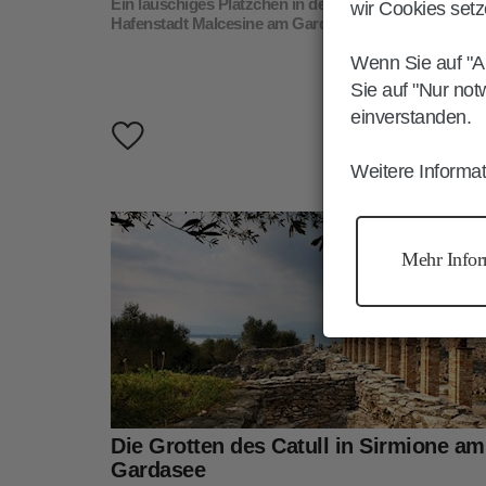
Ein lauschiges Plätzchen in der geschäftigen
wir Cookies setz
Hafenstadt Malcesine am Gardasee
Wenn Sie auf "A
Sie auf "Nur not
einverstanden.
Weitere Informat
Sirmione
Kultur
Mehr Infor
Die Grotten des Catull in Sirmione am
Gardasee