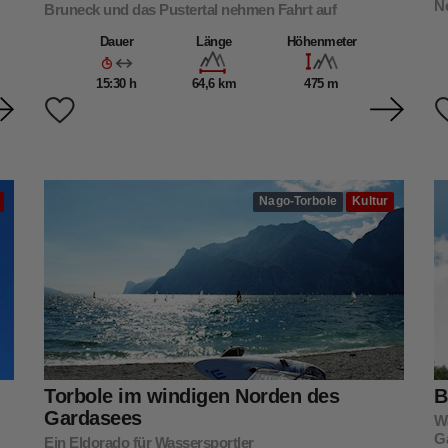
Ne
Bruneck und das Pustertal nehmen Fahrt auf
Dauer
Länge
Höhenmeter
15:30 h
64,6 km
475 m
Nago-Torbole
Kultur
Torbole im windigen Norden des
B
Gardasees
W
G
Ein Eldorado für Wassersportler