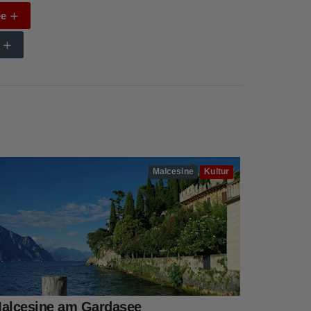
ee
m
Malcesine
Kultur
alcesine am Gardasee