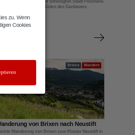
henswürdigkeiten in der befestigten Stadt Peschiera
el Garda am Mincio im Süden des Gardasees
kies zu. Wenn
ndigen Cookies
Brixen
Wandern
ptieren
anderung von Brixen nach Neustift
ichte Wanderung von Brixen zum Kloster Neustift in