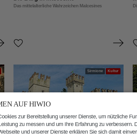
Das mittelalterliche Wahrzeichen Malcesines
D
Sirmione
Kultur
EN AUF HIWIO
okies zur Bereitstellung unserer Dienste, um nützliche Fu
 Leistung zu messen und um Ihre Erfahrung zu verbessern. 
Burg Sirmione, das Castello Scaligero
P
ebseite und unserer Dienste erklären Sie sich damit einve