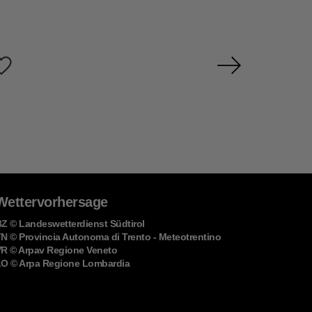
Wettervorhersage
BZ
© Landeswetterdienst Südtirol
TN
© Provincia Autonoma di Trento - Meteotrentino
VR
© Arpav Regione Veneto
LO
© Arpa Regione Lombardia