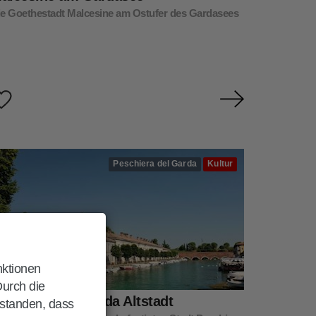
ie Goethestadt Malcesine am Ostufer des Gardasees
Peschiera del Garda
Kultur
nktionen
Durch die
eschiera del Garda Altstadt
rstanden, dass