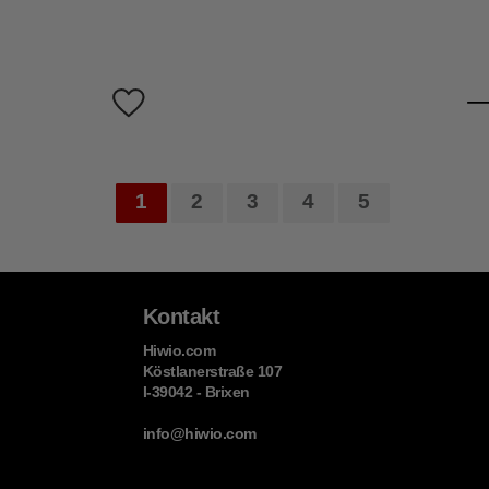
1
2
3
4
5
Kontakt
Hiwio.com
Köstlanerstraße 107
I-39042 - Brixen
info@hiwio.com