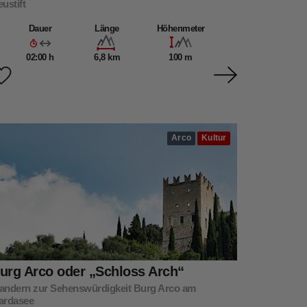
ustift
Dauer
Länge
Höhenmeter
02:00 h
6,8 km
100 m
Arco
Kultur
urg Arco oder „Schloss Arch“
andern zur Sehenswürdigkeit Burg Arco am
ardasee