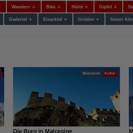
Wandern
Bike
Hütte
Gipfel
S
Gadertal
Eisacktal
Gröden
Seiser Al
Malcesine
Kultur
Die Burg in Malcesine
M