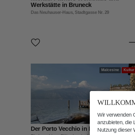
Werkstätte in Bruneck
Das Neuhauser-Haus, Stadtgasse Nr. 29
Malcesine
Kultur
WILLKOMM
Wir verwenden Co
anzubieten, die
Der Porto Vecchio in Malcesine
Nutzung dieser W