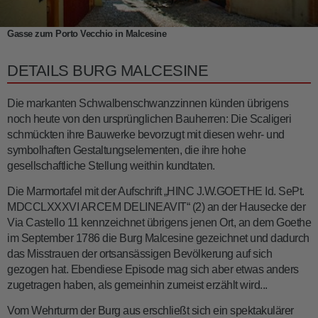
Gasse zum Porto Vecchio in Malcesine
DETAILS BURG MALCESINE
Die markanten Schwalbenschwanzzinnen künden übrigens
noch heute von den ursprünglichen Bauherren: Die Scaligeri
schmückten ihre Bauwerke bevorzugt mit diesen wehr- und
symbolhaften Gestaltungselementen, die ihre hohe
gesellschaftliche Stellung weithin kundtaten.
Die Marmortafel mit der Aufschrift „HINC J.W.GOETHE Id. SePt.
MDCCLXXXVI ARCEM DELINEAVIT“ (2) an der Hausecke der
Via Castello 11 kennzeichnet übrigens jenen Ort, an dem Goethe
im September 1786 die Burg Malcesine gezeichnet und dadurch
das Misstrauen der ortsansässigen Bevölkerung auf sich
gezogen hat. Ebendiese Episode mag sich aber etwas anders
zugetragen haben, als gemeinhin zumeist erzählt wird...
Vom Wehrturm der Burg aus erschließt sich ein spektakulärer