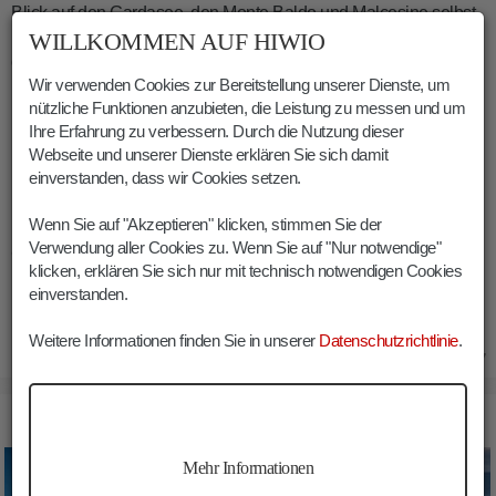
Blick auf den Gardasee, den Monte Baldo und Malcesine selbst.
WILLKOMMEN AUF HIWIO
Besonders von hier oben wird ersichtlich, wie dicht an dicht sich
die Dächer der Stadt aneinanderschmiegen – typisch
Wir verwenden Cookies zur Bereitstellung unserer Dienste, um
mittelalterlich eben.
nützliche Funktionen anzubieten, die Leistung zu messen und um
Ihre Erfahrung zu verbessern. Durch die Nutzung dieser
Webseite und unserer Dienste erklären Sie sich damit
(1) Die erste Burg an dieser Stelle hatten übrigens die
einverstanden, dass wir Cookies setzen.
Langobarden im 6. Jahrhundert errichtet.
Wenn Sie auf "Akzeptieren" klicken, stimmen Sie der
(2) Übersetzt: „Von hier aus zeichnete Johann Wolfgang von
Verwendung aller Cookies zu. Wenn Sie auf "Nur notwendige"
Goethe an den Iden des Septembers (13. September) 1786 die
klicken, erklären Sie sich nur mit technisch notwendigen Cookies
Burg.“
einverstanden.
Weitere Informationen finden Sie in unserer
Datenschutzrichtlinie
.
18.06.2017
BILDER DIE BURG IN MALCESINE
Mehr Informationen