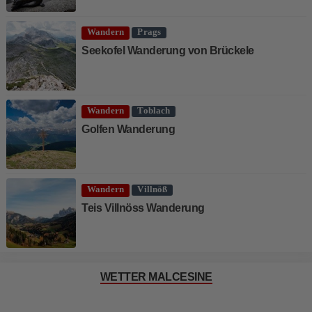
Wandern
Prags
Seekofel Wanderung von Brückele
Wandern
Toblach
Golfen Wanderung
Wandern
Villnöß
Teis Villnöss Wanderung
WETTER MALCESINE