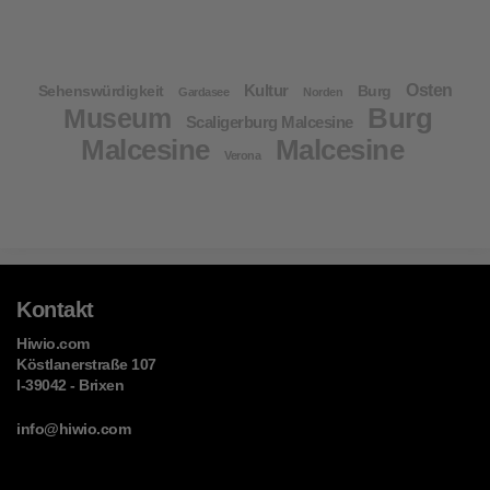
Kultur
Osten
Sehenswürdigkeit
Burg
Gardasee
Norden
Burg
Museum
Scaligerburg Malcesine
Malcesine
Malcesine
Verona
Kontakt
Hiwio.com
Köstlanerstraße 107
I-39042 - Brixen
info@hiwio.com