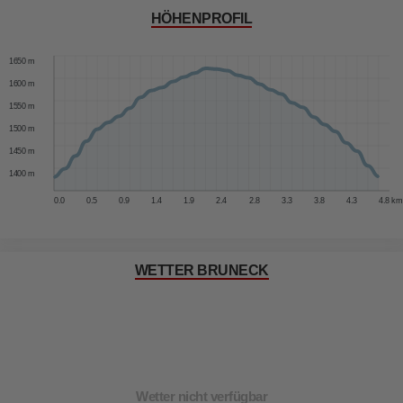
HÖHENPROFIL
1700 m
1650 m
1600 m
1550 m
1500 m
1450 m
1400 m
0.0
0.5
0.9
1.4
1.9
2.4
2.8
3.3
3.8
4.3
4.8 km
WETTER BRUNECK
Wetter nicht verfügbar