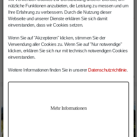
nützliche Funktionen anzubieten, die Leistung zu messen und um
INFOS WANDERUNG LERCHERALM
Ihre Erfahrung zu verbessern. Durch die Nutzung dieser
Webseite und unserer Dienste erklären Sie sich damit
einverstanden, dass wir Cookies setzen.
Dauer:
01:45 h
Länge:
4.8 km
Wenn Sie auf "Akzeptieren" klicken, stimmen Sie der
Höhenmeter:
250 m
Verwendung aller Cookies zu. Wenn Sie auf "Nur notwendige"
Min. Höhe:
1430 m
klicken, erklären Sie sich nur mit technisch notwendigen Cookies
einverstanden.
Max. Höhe:
1674 m
Weitere Informationen finden Sie in unserer
Datenschutzrichtlinie
.
14.04.2020
BILDER WANDERUNG LERCHERALM
Mehr Informationen