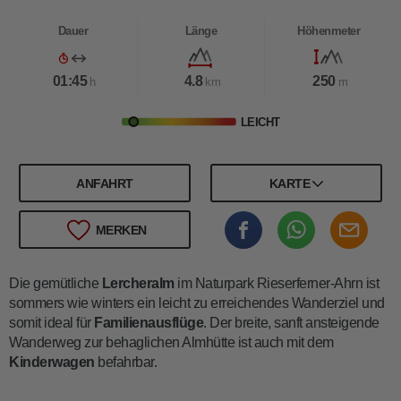
Dauer
Länge
Höhenmeter
01:45
4.8
250
h
km
m
LEICHT
ANFAHRT
KARTE
MERKEN
Die gemütliche
Lercheralm
im Naturpark Rieserferner-Ahrn ist
sommers wie winters ein leicht zu erreichendes Wanderziel und
somit ideal für
Familienausflüge
. Der breite, sanft ansteigende
Wanderweg zur behaglichen Almhütte ist auch mit dem
Kinderwagen
befahrbar.