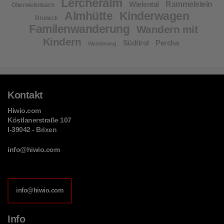
Lercheralm
Wielental
Rammelstein
Oberwielenbach
Almhütte
Kinderwagen
Bruneck
Familenwanderung
Wandern mit
Kindern
Südtirol
Percha
Wanderung
Kontakt
Hiwio.com
Köstlanerstraße 107
I-39042 - Brixen
info@hiwio.com
info@hiwio.com
Info