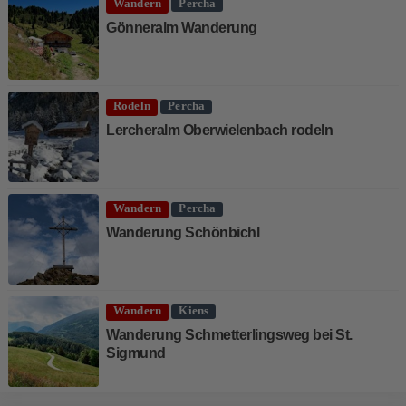
Wandern
Percha
Gönneralm Wanderung
Rodeln
Percha
Lercheralm Oberwielenbach rodeln
Wandern
Percha
Wanderung Schönbichl
Wandern
Kiens
Wanderung Schmetterlingsweg bei St.
Sigmund