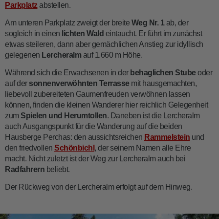
Parkplatz
abstellen.
Am unteren Parkplatz zweigt der breite
Weg Nr. 1
ab, der
sogleich in einen
lichten Wald
eintaucht. Er führt im zunächst
etwas steileren, dann aber gemächlichen Anstieg zur idyllisch
gelegenen
Lercheralm
auf 1.660 m Höhe.
Während sich die Erwachsenen in der
behaglichen Stube
oder
auf der
sonnenverwöhnten Terrasse
mit hausgemachten,
liebevoll zubereiteten Gaumenfreuden verwöhnen lassen
können, finden die kleinen Wanderer hier reichlich Gelegenheit
zum
Spielen und Herumtollen
. Daneben ist die Lercheralm
auch Ausgangspunkt für die Wanderung auf die beiden
Hausberge Perchas: den aussichtsreichen
Rammelstein
und
den friedvollen
Schönbichl
, der seinem Namen alle Ehre
macht. Nicht zuletzt ist der Weg zur Lercheralm auch bei
Radfahrern
beliebt.
Der Rückweg von der Lercheralm erfolgt auf dem Hinweg.