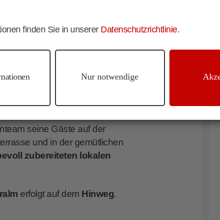
en Nadelwald eintaucht. Kurz nach der
merer Baches
zweigt links der
ionen finden Sie in unserer
Datenschutzrichtlinie
.
Richtung Gönneralm ab, der
ndet.
 ziemlich steilen Anstieg zur knapp
mationen
Nur notwendige
Akze
nen
Gönneralm
, bei der sich ein
eck
, das
Pustertal
und die
net. Vor dieser verträumten Kulisse
enteam seine Gäste auf der
rasse und in der gemütlichen
evoll zubereiteten lokalen
ralm
erfolgt auf dem
Hinweg
.