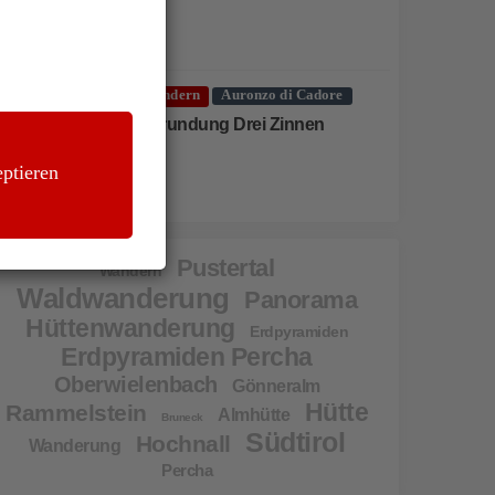
Wandern
Auronzo di Cadore
Umrundung Drei Zinnen
ptieren
Pustertal
Wandern
Waldwanderung
Panorama
Hüttenwanderung
Erdpyramiden
Erdpyramiden Percha
Oberwielenbach
Gönneralm
Hütte
Rammelstein
Almhütte
Bruneck
Südtirol
Hochnall
Wanderung
Percha