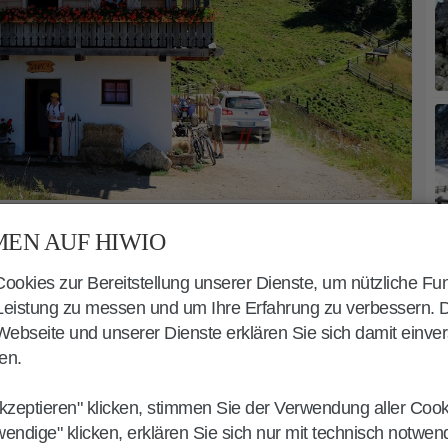
EN AUF HIWIO
okies zur Bereitstellung unserer Dienste, um nützliche Fu
G GÖNNERALM
 Leistung zu messen und um Ihre Erfahrung zu verbessern. 
ebseite und unserer Dienste erklären Sie sich damit einve
lm
beginnt am
zweiten
en.
berwielenbach
und
Platten
en
).
kzeptieren" klicken, stimmen Sie der Verwendung aller Coo
wendige" klicken, erklären Sie sich nur mit technisch notwe
 Treppen auf den „
Pyramidenweg“
,