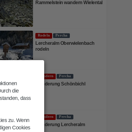
Rammelstein wandern Wielental
Rodeln
Percha
Lercheralm Oberwielenbach
rodeln
Wandern
Percha
nktionen
Wanderung Schönbichl
Durch die
rstanden, dass
Wandern
Percha
kies zu. Wenn
Wanderung Lercheralm
ndigen Cookies