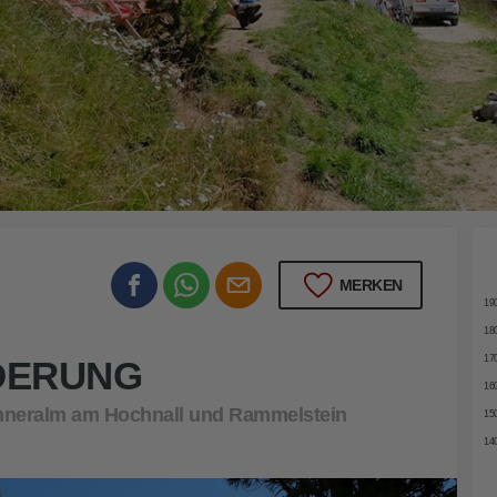
20
MERKEN
19
18
17
DERUNG
16
nneralm am Hochnall und Rammelstein
15
14