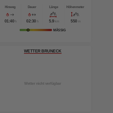
Hinweg
Dauer
Länge
Höhenmeter
01:40
02:30
5.9
550
h
h
km
m
MÄSSIG
WETTER BRUNECK
Wetter nicht verfügbar