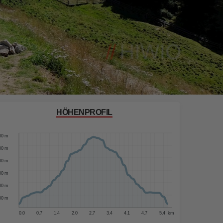
HÖHENPROFIL
00 m
00 m
00 m
00 m
00 m
00 m
00 m
0.0
0.7
1.4
2.0
2.7
3.4
4.1
4.7
5.4
km