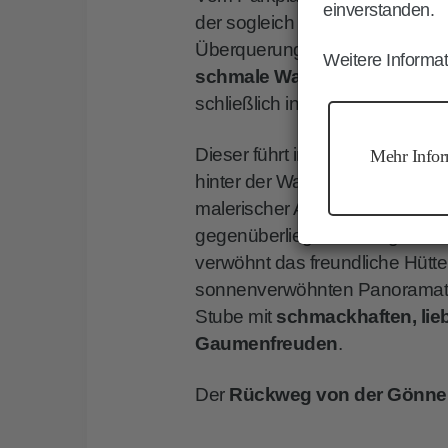
einverstanden.
der sogleich in einen schattig
Überquerung des kleinen
Kam
Weitere Informat
schmale Wanderweg Nr. 16A
schließlich in den
Weg Nr. 6
mü
Dieser führt im steten, mitunter
Mehr Infor
hinter der Waldgrenze gelege
malerischer Ausblick auf
Brun
gegenüberliegende Bergwelt öff
verwöhnt das freundliche Hütt
sonnenverwöhnten Panoramater
Stube mit
schmackhaften, lieb
Gaumenfreuden
.
Der
Rückweg
von der Gönne