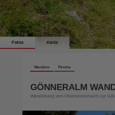
Fotos
Karte
Die Gönneralm in Oberwielenbach bei Percha
Wandern
Percha
GÖNNERALM WAN
Wanderung von Oberwielenbach zur Gö