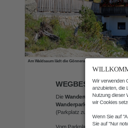
Am Waldsaum lädt die Gönneralm zur Einkehr ein
WILLKOMM
Wir verwenden Co
WEGBESCHREIBUN
anzubieten, die
Nutzung dieser W
Die
Wanderung zur Gönnera
wir Cookies setz
Wanderparkplatz
zwischen
O
(Parkplatz zu den
Erdpyramid
Wenn Sie auf "A
Sie auf "Nur not
Vom Parkplatz führen hölzerne