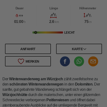
Dauer
Länge
Höhenmeter
01:00
2.6
75
h
km
m
LEICHT
ANFAHRT
KARTE
MERKEN
Der
Winterwanderweg am Würzjoch
zählt zweifelsohne zu
den
schönsten Winterwanderwegen
in den
Dolomiten
. Der
sanfte, gut gebahnte Wanderweg schlängelt sich von der
Würzjochhütte
durch die malerischen, unter einer glitzernden
Schneedecke verborgenen
Peitlerwiesen
und öffnet dabei
atemberaubende Ausblicke auf die umliegende Bergwelt mit