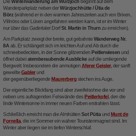
Die
Winterwanderung am Würzjoch
beginnt auf dem
Wanderparkplatz neben der
Würzjochhütte / Ütia de
Börz
(während er in den warmen Jahreszeiten auch von Brixen,
Villnöss oder Lüsen angefahren werden kann, ist er im Winter
nur über das Gadertaler Dorf
St. Martin in Thurn
zu erreichen).
Am Parkplatz zweigt der breite, gut gebahnte
Wanderweg Nr.
8A
ab. Er schlängelt sich im leichten Auf und Ab durch die
schneebedeckten, in der Sonne glitzernden
Peitlerwiesen
und
öffnet dabei
atemberaubende Ausblicke
auf die umliegende
Bergwelt: Insbesondere die anmutigen
Aferer Geisler
,
der sanft
gewellte
Gabler
und
der gegenüberliegende
Maurerberg
stechen ins Auge.
Der eigentliche Blickfang sind aber zweifelsohne die vor und
neben uns aufragenden Felswände des
Peitlerkofel
, den die
linde Wintersonne in immer neuen Farben erstrahlen lässt.
Schließlich erreicht man die Almhütten
Sot Pütia
und
Munt de
Fornella
, die im Sommer ein wahrer Touristenmagnet sind. Im
Winter aber liegen sie im tiefen Winterschlaf.