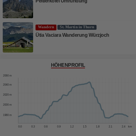
Peitlerkofel Umrundung
Wandern
St. Martin in Thurn
Ütia Vaciara Wanderung Würzjoch
HÖHENPROFIL
2060 m
2040 m
2020 m
2000 m
1980 m
0.0
0.3
0.6
0.9
1.2
1.5
1.8
2.1
2.4
km