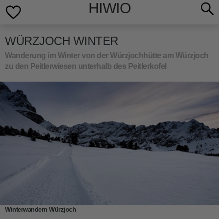
HIWIO
WÜRZJOCH WINTER
Wanderung im Winter von der Würzjochhütte am Würzjoch
zu den Peitlerwiesen unterhalb des Peitlerkofel
Winterwandern Würzjoch