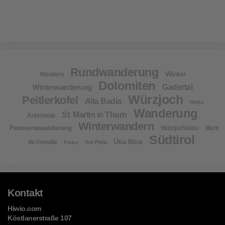
Rundwanderung
Winter
Wandern
Dolomiten
Winterwanderung
Gadertal
Würzjoch
Peitlerkofel
Alta Badia
Hütte
Wanderung
St. Martin in Thurn
Antermoia
Winterwandern
Panoramawanderung
Würzjochhütte
Munt
Südtirol
Ütia Börz
de Fornella
Sot Pütia
Peitler
Kontakt
Hiwio.com
Köstlanerstraße 107