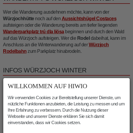
Wer die Wanderung ausdehnen möchte, kann von der
Würzjochhütte
noch auf den
Aussichtshügel Costaces
aufsteigen oder die Wanderung bereits am tiefer liegenden
Wanderparkplatz trú dla liösa
beginnen und durch den Wald
auf das Würzjoch aufsteigen. Wer die
Rodel
dabeihat, kann im
Anschluss an die Winterwanderung auf der
Würzjoch
Rodelbahn
zum Parkplatz hinabrodeln.
INFOS WÜRZJOCH WINTER
Dauer:
01:00 h
WILLKOMMEN AUF HIWIO
Länge:
2.6 km
Höhenmeter:
75 m
Wir verwenden Cookies zur Bereitstellung unserer Dienste, um
nützliche Funktionen anzubieten, die Leistung zu messen und um
Min. Höhe:
1989 m
Ihre Erfahrung zu verbessern. Durch die Nutzung dieser
Max. Höhe:
2061 m
Webseite und unserer Dienste erklären Sie sich damit
einverstanden, dass wir Cookies setzen.
01.01.2021