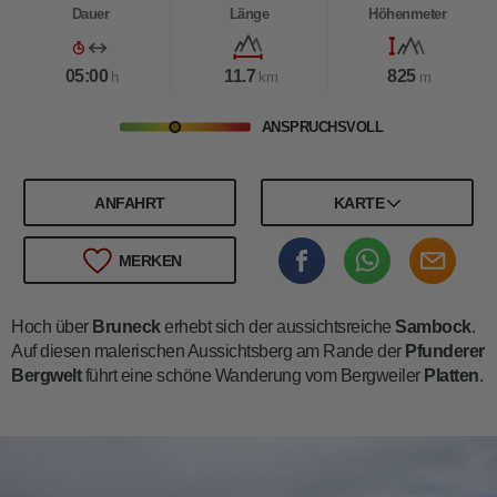
Dauer
Länge
Höhenmeter
05:00
11.7
825
h
km
m
ANSPRUCHSVOLL
ANFAHRT
KARTE
MERKEN
Hoch über
Bruneck
erhebt sich der aussichtsreiche
Sambock
.
Auf diesen malerischen Aussichtsberg am Rande der
Pfunderer
Bergwelt
führt eine schöne Wanderung vom Bergweiler
Platten
.