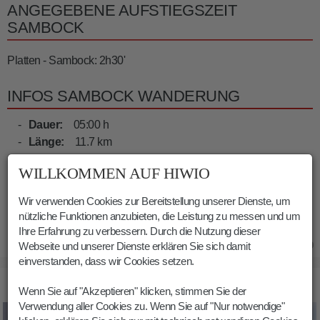
ANGEGEBENE AUFSTIEGSZEIT
SAMBOCK
Platten - Sambock: 2h30'
INFOS SAMBOCK WANDERUNG
Dauer:
05:00 h
Länge:
11.7 km
Höhenmeter:
825 m
WILLKOMMEN AUF HIWIO
Min. Höhe:
1602 m
Max. Höhe:
2392 m
Wir verwenden Cookies zur Bereitstellung unserer Dienste, um
nützliche Funktionen anzubieten, die Leistung zu messen und um
Ihre Erfahrung zu verbessern. Durch die Nutzung dieser
28.09.2020
Webseite und unserer Dienste erklären Sie sich damit
einverstanden, dass wir Cookies setzen.
BILDER SAMBOCK WANDERUNG
Wenn Sie auf "Akzeptieren" klicken, stimmen Sie der
Verwendung aller Cookies zu. Wenn Sie auf "Nur notwendige"