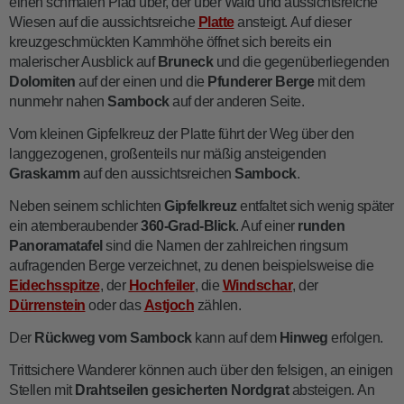
einen schmalen Pfad über, der über Wald und aussichtsreiche
Wiesen auf die aussichtsreiche
Platte
ansteigt. Auf dieser
kreuzgeschmückten Kammhöhe öffnet sich bereits ein
malerischer Ausblick auf
Bruneck
und die gegenüberliegenden
Dolomiten
auf der einen und die
Pfunderer Berge
mit dem
nunmehr nahen
Sambock
auf der anderen Seite.
Vom kleinen Gipfelkreuz der Platte führt der Weg über den
langgezogenen, großenteils nur mäßig ansteigenden
Graskamm
auf den aussichtsreichen
Sambock
.
Neben seinem schlichten
Gipfelkreuz
entfaltet sich wenig später
ein atemberaubender
360-Grad-Blick
. Auf einer
runden
Panoramatafel
sind die Namen der zahlreichen ringsum
aufragenden Berge verzeichnet, zu denen beispielsweise die
Eidechsspitze
, der
Hochfeiler
, die
Windschar
, der
Dürrenstein
oder das
Astjoch
zählen.
Der
Rückweg
vom Sambock
kann auf dem
Hinweg
erfolgen.
Trittsichere Wanderer können auch über den felsigen, an einigen
Stellen mit
Drahtseilen
gesicherten Nordgrat
absteigen. An