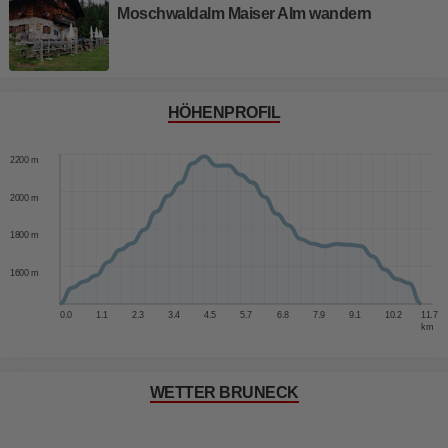
Moschwaldalm Maiser Alm wandern
HÖHENPROFIL
2400 m
2200 m
2000 m
1800 m
1600 m
0.0
1.1
2.3
3.4
4.5
5.7
6.8
7.9
9.1
10.2
11.7
km
WETTER BRUNECK