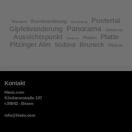
Pustertal
Rundwanderung
Wandern
Wanderung
Panorama
Gipfelwanderung
Gipfelkreuz
Platte
Aussichtspunkt
Platten
Sambock
Pitzinger Alm
Bruneck
Südtirol
Pfalzen
Kontakt
Hiwio.com
Köstlanerstraße 107
I-39042 - Brixen
info@hiwio.com