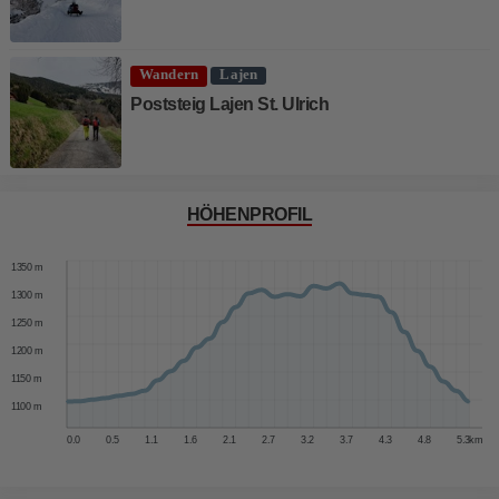
Wandern
Lajen
Poststeig Lajen St. Ulrich
HÖHENPROFIL
1400 m
1350 m
1300 m
1250 m
1200 m
1150 m
1100 m
0.0
0.5
1.1
1.6
2.1
2.7
3.2
3.7
4.3
4.8
5.3
km