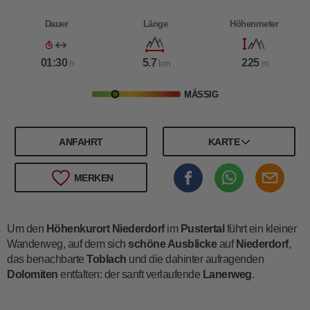
Dauer
Länge
Höhenmeter
01:30
5.7
225
h
km
m
MÄSSIG
ANFAHRT
KARTE
MERKEN
Um den
Höhenkurort
Niederdorf
im
Pustertal
führt ein kleiner
Wanderweg, auf dem sich
schöne Ausblicke
auf
Niederdorf
,
das benachbarte
Toblach
und die dahinter aufragenden
Dolomiten
entfalten: der sanft verlaufende
Lanerweg
.