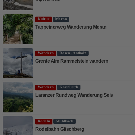
Kultur
Meran
Tappeinerweg Wanderung Meran
Wandern
Rasen - Antholz
Grente Alm Rammelstein wandern
Wandern
Kastelruth
Laranzer Rundweg Wanderung Seis
Rodeln
Mühlbach
Rodelbahn Gitschberg