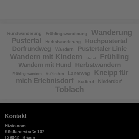
Wanderung
Rundwanderung
Frühlingswanderung
Pustertal
Hochpustertal
Herbstwanderung
Dorfrundweg
Pustertaler Linie
Wandern
Wandern mit Kindern
Frühling
Herbst
Herbstwandern
Wandern mit Hund
Kneipp für
Lanerweg
Frühlingswandern
Aufkirchen
mich Erlebnisdorf
Südtirol
Niederdorf
Toblach
Kontakt
Hiwio.com
Köstlanerstraße 107
I-39042 - Brixen