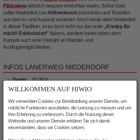
Plätzwiese
plötzlich bequem erreichbar waren. Schon bald
sollte Niederdorf zum
Höhenkurort
avancieren und Touristen
aus dem In- und Ausland anziehen. Noch heute steht Niederdorf
in dieser Tradition, ist es doch nicht nur das erste
„Kneipp für
mich® Erlebnisdorf“
Italiens, sondern bietet neben dem
Kurpark auch eine Vielzahl an Wander- und
Ausflugsmöglichkeiten.
INFOS LANERWEG NIEDERDORF
Dauer:
01:30 h
Länge:
5.7 km
WILLKOMMEN AUF HIWIO
Höhenmeter:
225 m
Wir verwenden Cookies zur Bereitstellung unserer Dienste, um
Min. Höhe:
1146 m
nützliche Funktionen anzubieten, die Leistung zu messen und um
Max. Höhe:
1359 m
Ihre Erfahrung zu verbessern. Durch die Nutzung dieser
Webseite und unserer Dienste erklären Sie sich damit
einverstanden, dass wir Cookies setzen.
02.04.2023