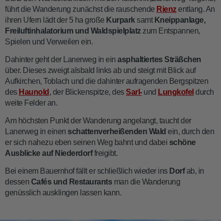
führt die Wanderung zunächst die rauschende
Rienz
entlang. An
ihren Ufern lädt der 5 ha große
Kurpark
samt
Kneippanlage,
Freiluftinhalatorium und Waldspielplatz
zum Entspannen,
Spielen und Verweilen ein.
Dahinter geht der Lanerweg in ein
asphaltiertes Sträßchen
über. Dieses zweigt alsbald links ab und steigt mit Blick auf
Aufkirchen, Toblach und die dahinter aufragenden Bergspitzen
des
Haunold
, der Blickenspitze, des
Sarl-
und
Lungkofel
durch
weite Felder an.
Am höchsten Punkt der Wanderung angelangt, taucht der
Lanerweg in einen
schattenverheißenden Wald
ein, durch den
er sich nahezu eben seinen Weg bahnt und dabei
schöne
Ausblicke auf Niederdorf
freigibt.
Bei einem Bauernhof fällt er schließlich wieder ins
Dorf
ab, in
dessen
Cafés und Restaurants
man die Wanderung
genüsslich ausklingen lassen kann.