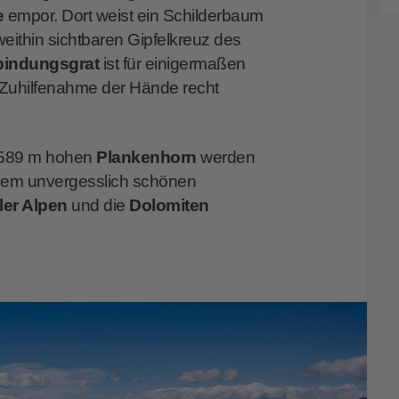
e
empor. Dort weist ein Schilderbaum
ithin sichtbaren Gipfelkreuz des
rbindungsgrat
ist für einigermaßen
 Zuhilfenahme der Hände recht
.589 m hohen
Plankenhorn
werden
inem unvergesslich schönen
ler Alpen
und die
Dolomiten