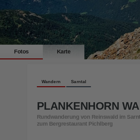
Fotos
Karte
Auf dem 2.589 m hohen Plankenhorn
Wandern
Sarntal
PLANKENHORN W
Rundwanderung von Reinswald im Sarnta
zum Bergrestaurant Pichlberg