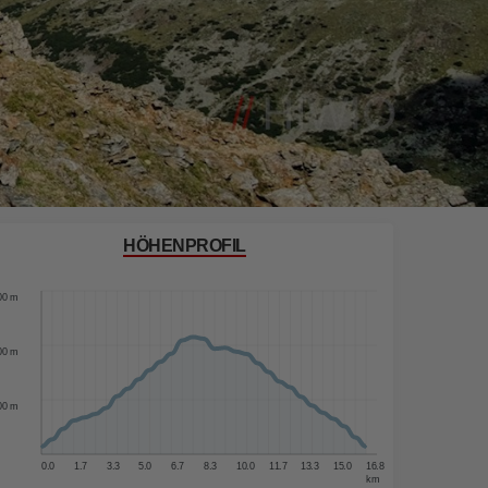
HÖHENPROFIL
00 m
00 m
00 m
00 m
0.0
1.7
3.3
5.0
6.7
8.3
10.0
11.7
13.3
15.0
16.8
km