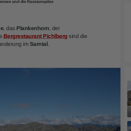
rumsee und die Kassianspitze
ee
, das
Plankenhorn
, der
as
Bergrestaurant Pichlberg
sind die
Wanderung im
Sarntal
.