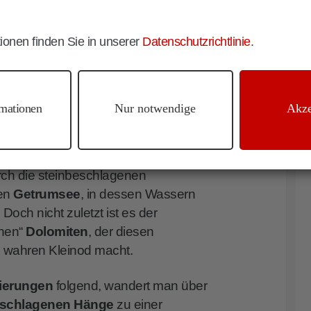
anderweg Nr. 7
ein, der im
sen und lichte Waldstücke zur
ionen finden Sie in unserer
Datenschutzrichtlinie
.
 m führt.
e steigt der
Weg Nr. 7/8A
vor der
 Kassianspitze in Richtung
mationen
Nur notwendige
Akze
an.
folgt man dem links abzweigenden
urch die steinbeschlagenen
en
Getrumsee
, in dessen Wassern
 Doch nicht zuletzt ist es der
chen“
Dolomiten
, der diesen
 wahren Kleinod macht.
ierungen
folgend, wandert man über
beschlagenen Hänge
zu einer