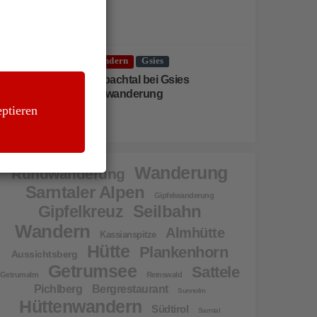
Wandern
Gsies
Karbachtal bei Gsies
Almwanderung
ptieren
Wanderung
Rundwanderung
Sarntaler Alpen
Gipfelwanderung
Seilbahn
Gipfelkreuz
Wandern
Almhütte
Kassianspitze
Hütte
Plankenhorn
Aussichtsberg
Getrumsee
Sattele
Getrumalm
Reinswald
Pichlberg
Bergrestaurant
Sunnolm
Hüttenwandern
Südtirol
Sarntal