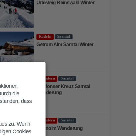
Urlesteig Reinswald Winter
Rodeln
Sarntal
Getrum Alm Sarntal Winter
Wandern
Sarntal
nktionen
Latzfonser Kreuz Sarntal
Wanderung
Durch die
rstanden, dass
Wandern
Sarntal
kies zu. Wenn
Sunnolm Wanderung
ndigen Cookies