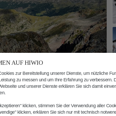
EN AUF HIWIO
okies zur Bereitstellung unserer Dienste, um nützliche Fu
G RUNDWANDERUNG
 Leistung zu messen und um Ihre Erfahrung zu verbessern. 
ebseite und unserer Dienste erklären Sie sich damit einve
en.
 Plankenhorn
nimmt an der
kzeptieren" klicken, stimmen Sie der Verwendung aller Coo
einswald
ihren Anfang.
wendige" klicken, erklären Sie sich nur mit technisch notwe