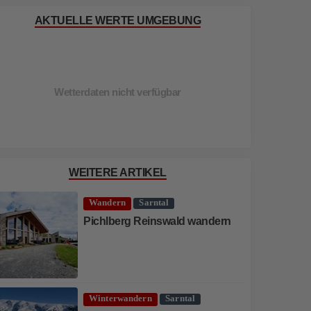
AKTUELLE WERTE UMGEBUNG
Wetterdaten nicht verfügbar
WEITERE ARTIKEL
Wandern
Sarntal
Pichlberg Reinswald wandern
Winterwandern
Sarntal