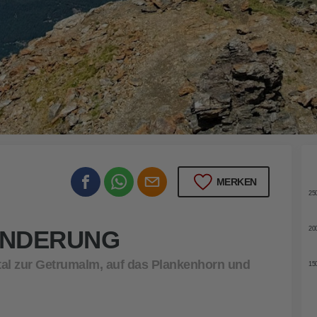
30
MERKEN
25
20
ANDERUNG
l zur Getrumalm, auf das Plankenhorn und
15