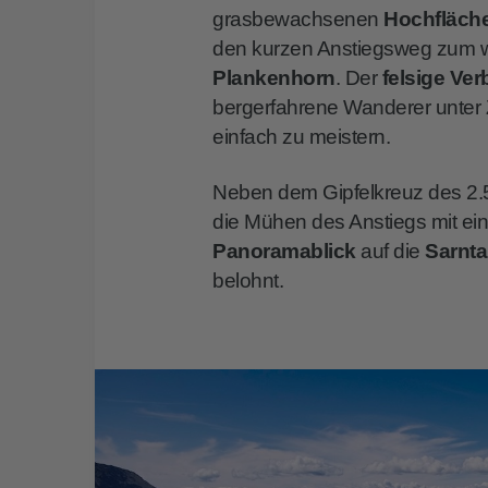
grasbewachsenen
Hochfläch
den kurzen Anstiegsweg zum we
Plankenhorn
. Der
felsige Ve
bergerfahrene Wanderer unter
einfach zu meistern.
Neben dem Gipfelkreuz des 2
die Mühen des Anstiegs mit e
Panoramablick
auf die
Sarnta
belohnt.