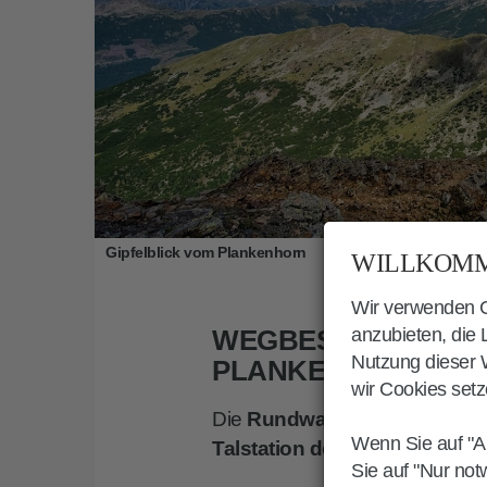
Gipfelblick vom Plankenhorn
WILLKOMM
Wir verwenden Co
WEGBESCHREIBUN
anzubieten, die
Nutzung dieser W
PLANKENHORN
wir Cookies setz
Die
Rundwanderung auf das
Wenn Sie auf "A
Talstation der Umlaufbahn R
Sie auf "Nur not