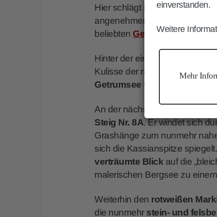
einverstanden.
Hier schlägt man den breiten
W
angenehmen Anstieg durch Wie
Weitere Informat
beliebten
Getrumalm
auf 2.094
Hinter der einladenden Almhütt
Kulisse der rechts aufragenden
Mehr Infor
Getrumsee und Plankenhorn
An der nächsten Weggabelung 
Steig Nr. 8A
. Er windet sich d
Grashänge zum nunmehr nah
sich die Kassianspitze spiegelt.
verträumte Blick
auf die „blei
malerischen Bergsee zu einem
Weiterhin den
rotweißen Mark
die nunmehr
stein- und fels