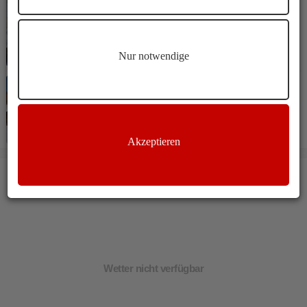
Kultur
Bruneck
Das Rienztor in Bruneck
Nur notwendige
Winterwandern
Mühlbach
Altfasstal Winterwanderung
Akzeptieren
WETTER BRUNECK
Wetter nicht verfügbar