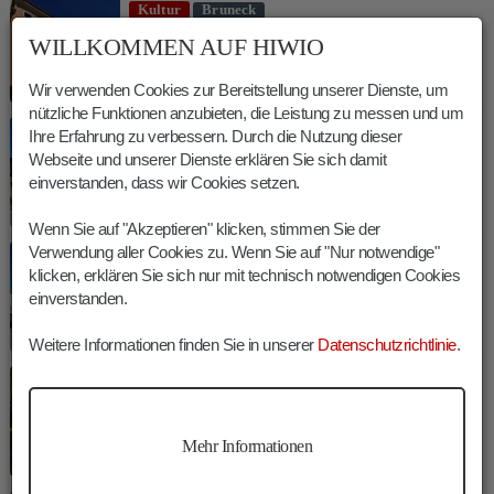
Kultur
Bruneck
Michael Pachers Wohnhaus und Werkstätte
WILLKOMMEN AUF HIWIO
in Bruneck
Wir verwenden Cookies zur Bereitstellung unserer Dienste, um
nützliche Funktionen anzubieten, die Leistung zu messen und um
Kultur
Bruneck
Ihre Erfahrung zu verbessern. Durch die Nutzung dieser
Webseite und unserer Dienste erklären Sie sich damit
Pustertallinie - Franzensfeste, Bruneck,
einverstanden, dass wir Cookies setzen.
Innichen
Wenn Sie auf "Akzeptieren" klicken, stimmen Sie der
Verwendung aller Cookies zu. Wenn Sie auf "Nur notwendige"
Kultur
Bruneck
klicken, erklären Sie sich nur mit technisch notwendigen Cookies
Das Rathaus von Bruneck
einverstanden.
Weitere Informationen finden Sie in unserer
Datenschutzrichtlinie
.
Kultur
Bruneck
Soldatenfriedhof Bruneck
Mehr Informationen