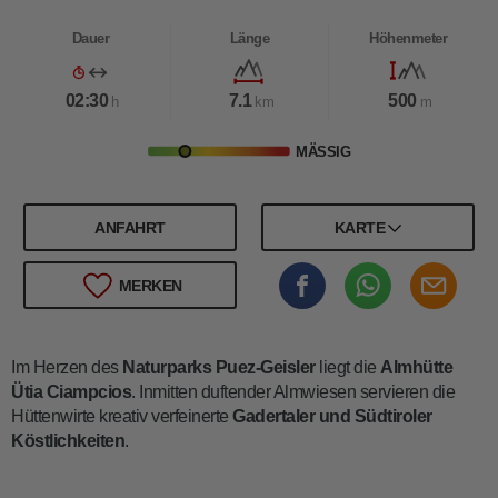
Dauer
Länge
Höhenmeter
02:30
7.1
500
h
km
m
MÄSSIG
ANFAHRT
KARTE
MERKEN
Im Herzen des
Naturparks Puez-Geisler
liegt die
Almhütte
Ütia Ciampcios
.
Inmitten duftender Almwiesen servieren die
Hüttenwirte kreativ verfeinerte
Gadertaler und Südtiroler
Köstlichkeiten
.