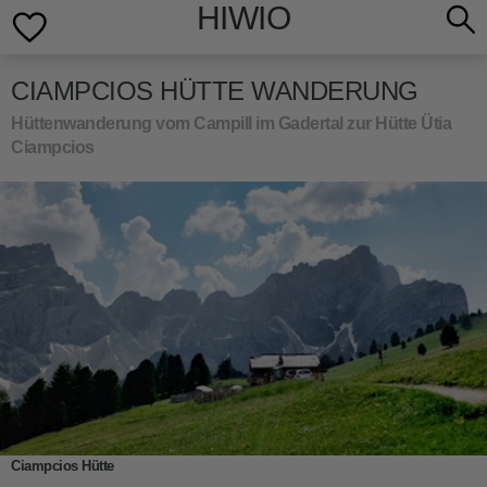
HIWIO
CIAMPCIOS HÜTTE WANDERUNG
Hüttenwanderung vom Campill im Gadertal zur Hütte Ütia
Ciampcios
Ciampcios Hütte