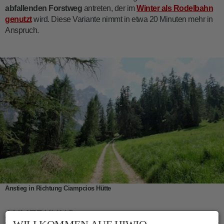
abfallenden Forstweg
antreten, der im
Winter als Rodelbahn
genutzt
wird. Diese Variante nimmt in etwa 20 Minuten mehr in
Anspruch.
Anstieg in Richtung Ciampcios Hütte
ANMERKUNG