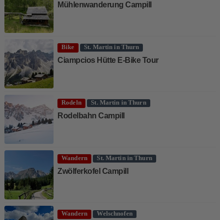
Mühlenwanderung Campill
Bike
St. Martin in Thurn
Ciampcios Hütte E-Bike Tour
Rodeln
St. Martin in Thurn
Rodelbahn Campill
Wandern
St. Martin in Thurn
Zwölferkofel Campill
Wandern
Welschnofen