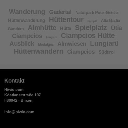
Wanderung
Gadertal
Naturpark Puez-Geisler
Hüttentour
Hüttenwanderung
Alta Badia
Campill
Spielplatz
Almhütte
Ütia
Hütte
Wandern
Ciampcios Hütte
Ciampcios
Longiarü
Lungiarü
Ausblick
Almwiesen
Medalges
Hüttenwandern
Ciampcios
Südtirol
Kontakt
Hiwio.com
Köstlanerstraße 107
I-39042 - Brixen
info@hiwio.com