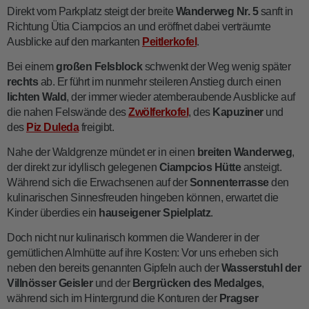
Direkt vom Parkplatz steigt der breite
Wanderweg Nr. 5
sanft in
Richtung Ütia Ciampcios an und eröffnet dabei verträumte
Ausblicke auf den markanten
Peitlerkofel
.
Bei einem
großen Felsblock
schwenkt der Weg wenig später
rechts
ab. Er führt im nunmehr steileren Anstieg durch einen
lichten Wald
, der immer wieder atemberaubende Ausblicke auf
die nahen Felswände des
Zwölferkofel
, des
Kapuziner
und
des
Piz Duleda
freigibt.
Nahe der Waldgrenze mündet er in einen
breiten Wanderweg
,
der direkt zur idyllisch gelegenen
Ciampcios Hütte
ansteigt.
Während sich die Erwachsenen auf der
Sonnenterrasse
den
kulinarischen Sinnesfreuden hingeben können, erwartet die
Kinder überdies ein
hauseigener Spielplatz
.
Doch nicht nur kulinarisch kommen die Wanderer in der
gemütlichen Almhütte auf ihre Kosten: Vor uns erheben sich
neben den bereits genannten Gipfeln auch der
Wasserstuhl der
Villnösser Geisler
und der
Bergrücken des Medalges
,
während sich im Hintergrund die Konturen der
Pragser