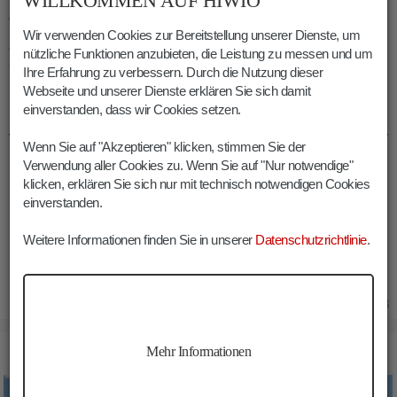
WILLKOMMEN AUF HIWIO
Wer noch Kraft in den Beinen hat, sollte
zur rustikalen
Wir verwenden Cookies zur Bereitstellung unserer Dienste, um
Medalges Hütte
aufsteigen
, nahe der sich ein wahrlich
nützliche Funktionen anzubieten, die Leistung zu messen und um
atemberaubendes Panorama eröffnet.
Ihre Erfahrung zu verbessern. Durch die Nutzung dieser
Webseite und unserer Dienste erklären Sie sich damit
einverstanden, dass wir Cookies setzen.
INFOS CIAMPCIOS HÜTTE WANDERUNG
Wenn Sie auf "Akzeptieren" klicken, stimmen Sie der
Dauer:
02:30 h
Verwendung aller Cookies zu. Wenn Sie auf "Nur notwendige"
Länge:
7.1 km
klicken, erklären Sie sich nur mit technisch notwendigen Cookies
Höhenmeter:
500 m
einverstanden.
Min. Höhe:
1535 m
Weitere Informationen finden Sie in unserer
Datenschutzrichtlinie
.
Max. Höhe:
2030 m
20.06.2023
BILDER CIAMPCIOS HÜTTE WANDERUNG
Mehr Informationen