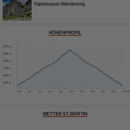
Vajolonpass Wanderung
HÖHENPROFIL
2100 m
2000 m
1900 m
1800 m
1700 m
1600 m
1500 m
0.0
0.7
1.4
2.1
2.8
3.5
4.2
4.9
5.6
6.3
7.1 km
WETTER ST. MARTIN