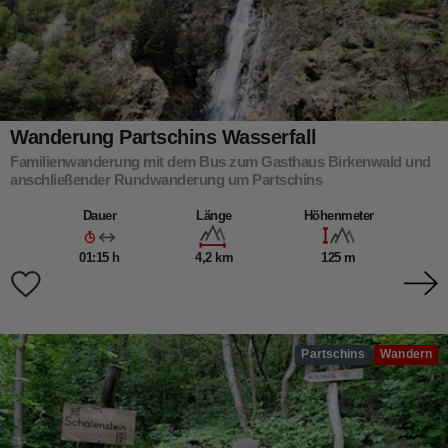
Wanderung Partschins Wasserfall
Familienwanderung mit dem Bus zum Gasthaus Birkenwald und
anschließender Rundwanderung um Partschins
Dauer
Länge
Höhenmeter
01:15 h
4,2 km
125 m
Partschins
Wandern