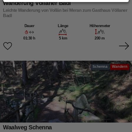
Wanderung Völlaner Badl
Leichte Wanderung von Vollän bei Meran zum Gasthaus Völlaner
Badl
Dauer
Länge
Höhenmeter
01:30 h
5 km
200 m
Schenna
Wandern
Waalweg Schenna