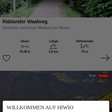
Rablander Waalweg
Einfacher und kurzer Waalweg bei Meran
Dauer
Länge
Höhenmeter
01:00 h
2,8 km
75 m
Tirol
Kultur
WILLKOMMEN AUF HIWIO