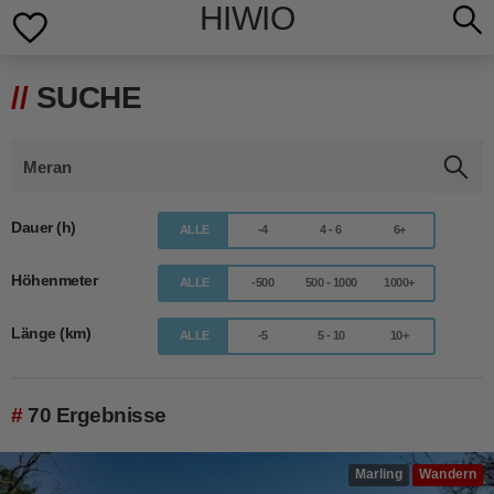
HIWIO
SUCHE
Dauer (h)
ALLE
-4
4 - 6
6+
Höhenmeter
ALLE
-500
500 - 1000
1000+
Länge (km)
ALLE
-5
5 - 10
10+
70 Ergebnisse
Marling
Wandern