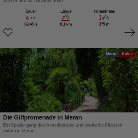
Saxner und das Glaitner Joch
Dauer
Länge
Höhenmeter
02:45 h
8,1 km
375 m
Meran
Kultur
Die Gilfpromenade in Meran
Ein Spaziergang durch mediterrane und exotische Pflanzen
mitten in Meran