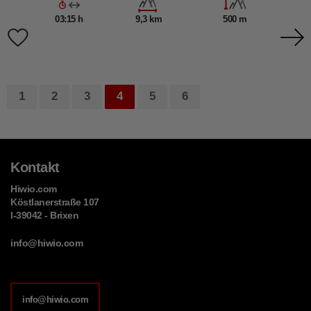
03:15 h
9,3 km
500 m
1
2
3
4
5
6
Kontakt
Hiwio.com
Köstlanerstraße 107
I-39042 - Brixen
info@hiwio.com
info@hiwio.com