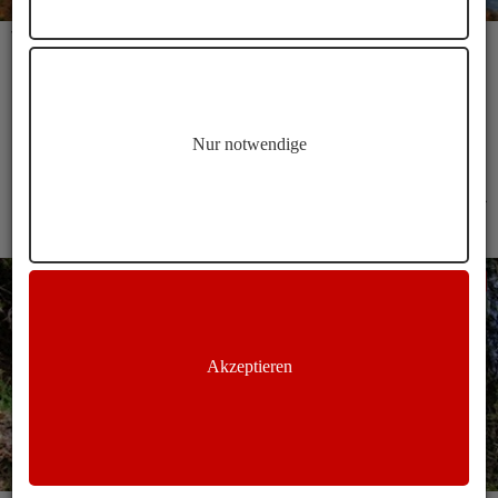
Vom Tappeinerweg zum Schloss Tirol
Eine Herbstwanderung oberhalb Merans
Dauer
Länge
Höhenmeter
Nur notwendige
03:00 h
10,2 km
350 m
Lana
Wandern
Akzeptieren