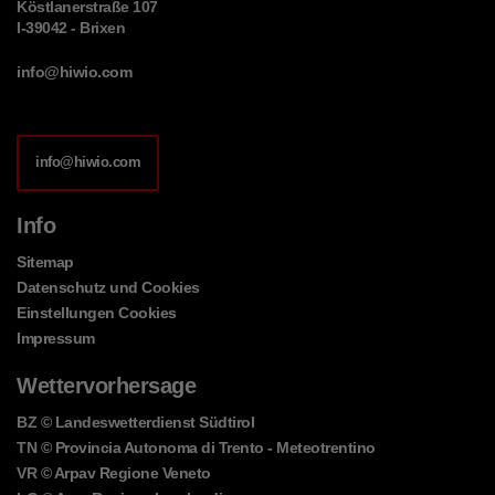
Köstlanerstraße 107
I-39042 - Brixen
info@hiwio.com
info@hiwio.com
Info
Sitemap
Datenschutz und Cookies
Einstellungen Cookies
Impressum
Wettervorhersage
BZ
© Landeswetterdienst Südtirol
TN
© Provincia Autonoma di Trento - Meteotrentino
VR
© Arpav Regione Veneto