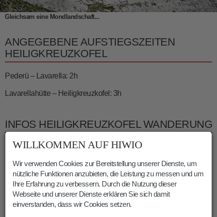
Gleichsam eine Mondlandschaft...
ANGEGEBENE AUFSTIEGSZEITEN
HEILIGKREUZKOFEL
Pederü – Lavarella: 2h
Lavarellahütte – Heiligkreuzkofel: 3h
INFOS HEILIGKREUZKOFEL WANDERUNG
WILLKOMMEN AUF HIWIO
Dauer:
09:00 h
Länge:
25 km
Wir verwenden Cookies zur Bereitstellung unserer Dienste, um
Höhenmeter:
1375 m
nützliche Funktionen anzubieten, die Leistung zu messen und um
Min. Höhe:
1543 m
Ihre Erfahrung zu verbessern. Durch die Nutzung dieser
Webseite und unserer Dienste erklären Sie sich damit
Max. Höhe:
2901 m
einverstanden, dass wir Cookies setzen.