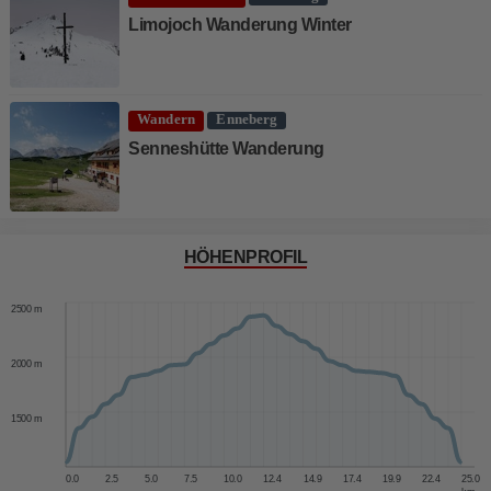
Limojoch Wanderung Winter
Wandern
Enneberg
Senneshütte Wanderung
HÖHENPROFIL
3000 m
2500 m
2000 m
1500 m
0.0
2.5
5.0
7.5
10.0
12.4
14.9
17.4
19.9
22.4
25.0