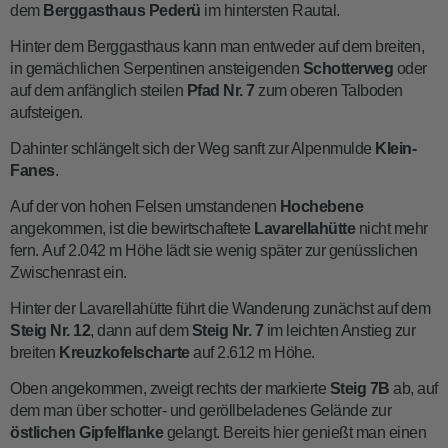
dem
Berggasthaus Pederü
im hintersten Rautal.
Hinter dem Berggasthaus kann man entweder auf dem breiten,
in gemächlichen Serpentinen ansteigenden
Schotterweg
oder
auf dem anfänglich steilen
Pfad Nr. 7
zum oberen Talboden
aufsteigen.
Dahinter schlängelt sich der Weg sanft zur Alpenmulde
Klein-
Fanes
.
Auf der von hohen Felsen umstandenen
Hochebene
angekommen, ist die bewirtschaftete
Lavarellahütte
nicht mehr
fern. Auf 2.042 m Höhe lädt sie wenig später zur genüsslichen
Zwischenrast ein.
Hinter der Lavarellahütte führt die Wanderung zunächst auf dem
Steig Nr. 12
, dann auf dem
Steig Nr. 7
im leichten Anstieg zur
breiten
Kreuzkofelscharte
auf 2.612 m Höhe.
Oben angekommen, zweigt rechts der markierte
Steig 7B
ab, auf
dem man über schotter- und geröllbeladenes Gelände zur
östlichen Gipfelflanke
gelangt. Bereits hier genießt man einen