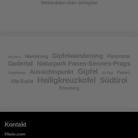
Wetterdaten nicht verfügbar
Gipfelwanderung
Wanderung
Panorama
Wandern
Gadertal
Naturpark Fanes-Sennes-Prags
Gipfel
Aussichtspunkt
Pederü
Gipfelkreuz
St. Vigil
Heiligkreuzkofel
Südtirol
Alta Badia
Enneberg
Kontakt
Hiwio.com