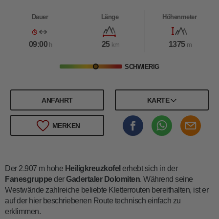
Dauer
Länge
Höhenmeter
09:00
25
1375
h
km
m
SCHWIERIG
ANFAHRT
KARTE
MERKEN
Der 2.907 m hohe
Heiligkreuzkofel
erhebt sich in der
Fanesgruppe
der
Gadertaler Dolomiten
. Während seine
Westwände zahlreiche beliebte Kletterrouten bereithalten, ist er
auf der hier beschriebenen Route technisch einfach zu
erklimmen.