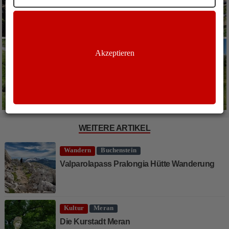
Akzeptieren
WEITERE ARTIKEL
Wandern
Buchenstein
Valparolapass Pralongia Hütte Wanderung
Kultur
Meran
Die Kurstadt Meran