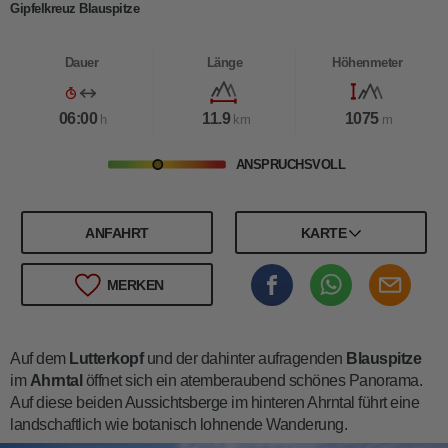
Gipfelkreuz Blauspitze
Dauer
Länge
Höhenmeter
06:00
11.9
1075
h
km
m
ANSPRUCHSVOLL
ANFAHRT
KARTE
MERKEN
Auf dem
Lutterkopf
und der dahinter aufragenden
Blauspitze
im
Ahrntal
öffnet sich ein atemberaubend schönes Panorama.
Auf diese beiden Aussichtsberge im hinteren Ahrntal führt eine
landschaftlich wie botanisch lohnende Wanderung.