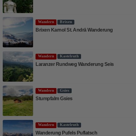
Wandern
Brixen
Brixen Karnol St. Andrä Wanderung
Wandern
Kastelruth
Laranzer Rundweg Wanderung Seis
Wandern
Gsies
Stumpfalm Gsies
Wandern
Kastelruth
Wanderung Pufels Puflatsch