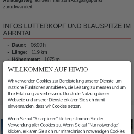
Aufstiegsweg
, auf dem man zum Ausgangspunkt
zurückwandert.
INFOS LUTTERKOPF UND BLAUSPITZE IM
AHRNTAL
Dauer:
06:00 h
Länge:
11.9 km
Höhenmeter:
1075 m
WILLKOMMEN AUF HIWIO
Min. Höhe:
1456 m
Max. Höhe:
2541 m
Wir verwenden Cookies zur Bereitstellung unserer Dienste, um
nützliche Funktionen anzubieten, die Leistung zu messen und um
Ihre Erfahrung zu verbessern. Durch die Nutzung dieser
10.08.2020
Webseite und unserer Dienste erklären Sie sich damit
einverstanden, dass wir Cookies setzen.
BILDER LUTTERKOPF UND BLAUSPITZE IM AHRNTAL
Wenn Sie auf "Akzeptieren" klicken, stimmen Sie der
Verwendung aller Cookies zu. Wenn Sie auf "Nur notwendige"
klicken, erklären Sie sich nur mit technisch notwendigen Cookies