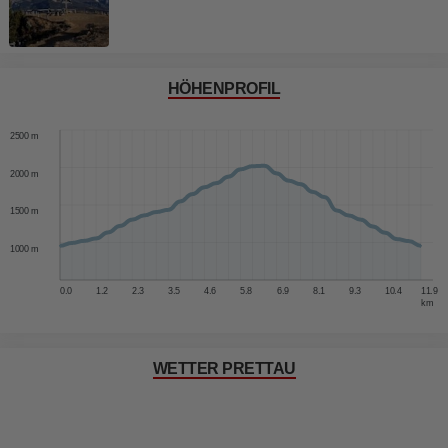
HÖHENPROFIL
3000 m
2500 m
2000 m
1500 m
1000 m
0.0
1.2
2.3
3.5
4.6
5.8
6.9
8.1
9.3
10.4
11.9
km
WETTER PRETTAU