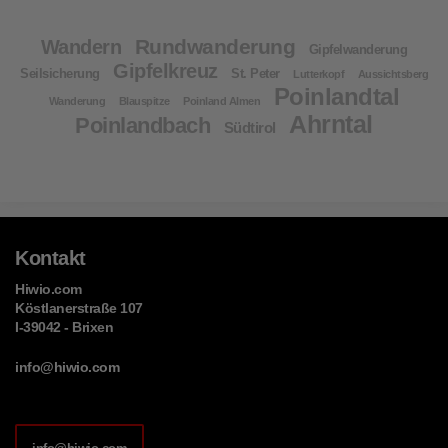
Rundwanderung
Wandern
Gipfelwanderung
Gipfelkreuz
Seilsicherung
St. Peter
Lutterkopf
Aussichtsberg
Poinlandtal
Wanderung
Blauspitze
Poinland Almen
Ahrntal
Poinlandbach
Südtirol
Kontakt
Hiwio.com
Köstlanerstraße 107
I-39042 - Brixen
info@hiwio.com