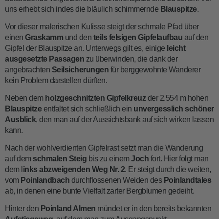
uns erhebt sich indes die bläulich schimmernde
Blauspitze
.
Vor dieser malerischen Kulisse steigt der schmale Pfad über
einen
Graskamm
und den
teils felsigen Gipfelaufbau
auf den
Gipfel der Blauspitze an. Unterwegs gilt es, einige
leicht
ausgesetzte Passagen
zu überwinden, die dank der
angebrachten
Seilsicherungen
für berggewohnte Wanderer
kein Problem darstellen dürften.
Neben dem
holzgeschnitzten Gipfelkreuz
der 2.554 m hohen
Blauspitze
entfaltet sich schließlich ein
unvergesslich schöner
Ausblick
, den man auf der Aussichtsbank auf sich wirken lassen
kann.
Nach der wohlverdienten Gipfelrast setzt man die Wanderung
auf dem
schmalen Steig
bis zu einem
Joch
fort. Hier folgt man
dem l
inks abzweigenden Weg Nr. 2
. Er steigt durch die weiten,
vom
Poinlandbach
durchflossenen Weiden des
Poinlandtales
ab, in denen eine bunte Vielfalt zarter Bergblumen gedeiht.
Hinter den
Poinland Almen
mündet er in den bereits bekannten