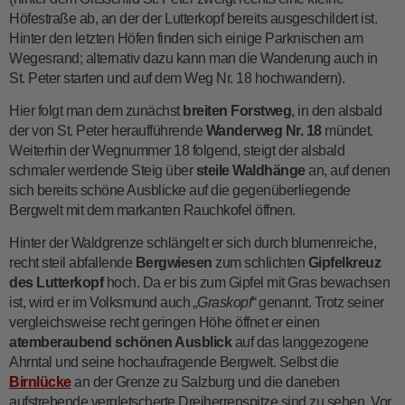
Höfestraße ab, an der der Lutterkopf bereits ausgeschildert ist.
Hinter den letzten Höfen finden sich einige Parknischen am
Wegesrand; alternativ dazu kann man die Wanderung auch in
St. Peter starten und auf dem Weg Nr. 18 hochwandern).
Hier folgt man dem zunächst
breiten Forstweg
, in den alsbald
der von St. Peter heraufführende
Wanderweg Nr. 18
mündet.
Weiterhin der Wegnummer 18 folgend, steigt der alsbald
schmaler werdende Steig über
steile Waldhänge
an, auf denen
sich bereits schöne Ausblicke auf die gegenüberliegende
Bergwelt mit dem markanten Rauchkofel öffnen.
Hinter der Waldgrenze schlängelt er sich durch blumenreiche,
recht steil abfallende
Bergwiesen
zum schlichten
Gipfelkreuz
des Lutterkopf
hoch. Da er bis zum Gipfel mit Gras bewachsen
ist, wird er im Volksmund auch
„Graskopf“
genannt. Trotz seiner
vergleichsweise recht geringen Höhe öffnet er einen
atemberaubend schönen Ausblick
auf das langgezogene
Ahrntal und seine hochaufragende Bergwelt. Selbst die
Birnlücke
an der Grenze zu Salzburg und die daneben
aufstrebende vergletscherte Dreiherrenspitze sind zu sehen. Vor