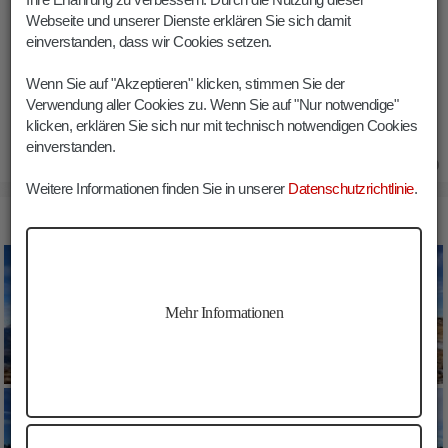
Länge:
17 km
Webseite und unserer Dienste erklären Sie sich damit
einverstanden, dass wir Cookies setzen.
Höhenmeter:
675 m
Min. Höhe:
1650 m
Wenn Sie auf "Akzeptieren" klicken, stimmen Sie der
Max. Höhe:
2192 m
Verwendung aller Cookies zu. Wenn Sie auf "Nur notwendige"
klicken, erklären Sie sich nur mit technisch notwendigen Cookies
einverstanden.
02.07.2020
Weitere Informationen finden Sie in unserer
Datenschutzrichtlinie
.
BILDER ASTJOCH KREUZWIESENALM WANDERUNG
Mehr Informationen