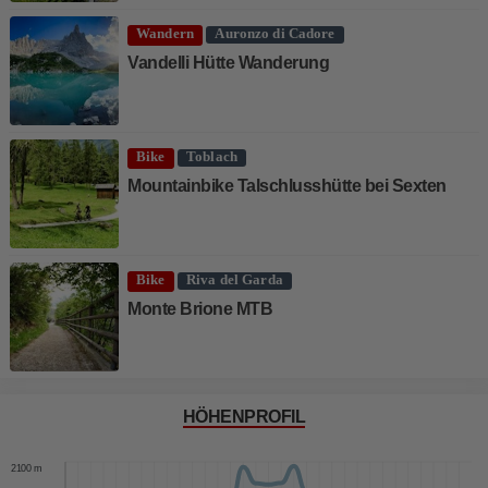
Wandern
Auronzo di Cadore
Vandelli Hütte Wanderung
Bike
Toblach
Mountainbike Talschlusshütte bei Sexten
Bike
Riva del Garda
Monte Brione MTB
HÖHENPROFIL
2200 m
2100 m