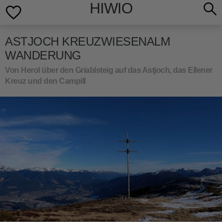
HIWIO
ASTJOCH KREUZWIESENALM
WANDERUNG
Von Herol über den Griablsteig auf das Astjoch, das Ellener
Kreuz und den Campill