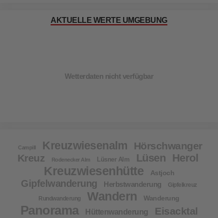
AKTUELLE WERTE UMGEBUNG
Wetterdaten nicht verfügbar
Kreuzwiesenalm
Hörschwanger
Campill
Lüsen
Herol
Kreuz
Lüsner Alm
Rodenecker Alm
Kreuzwiesenhütte
Astjoch
Gipfelwanderung
Herbstwanderung
Gipfelkreuz
Wandern
Wanderung
Rundwanderung
Panorama
Eisacktal
Hüttenwanderung