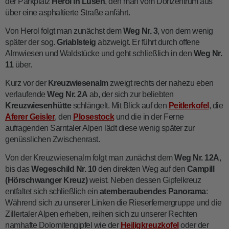
der Parkplatz
Herol in Lüsen
, den man vom Dorfzentrum aus
über eine asphaltierte Straße anfährt.
Von Herol folgt man zunächst dem
Weg Nr. 3
, von dem wenig
später der sog.
Griablsteig
abzweigt. Er führt durch offene
Almwiesen und Waldstücke und geht schließlich in den
Weg Nr.
11
über.
Kurz vor der
Kreuzwiesenalm
zweigt rechts der nahezu eben
verlaufende
Weg Nr. 2A
ab, der sich zur beliebten
Kreuzwiesenhütte
schlängelt. Mit Blick auf den
Peitlerkofel
, die
Aferer Geisler
, den
Plosestock
und die in der Ferne
aufragenden Sarntaler Alpen lädt diese wenig später zur
genüsslichen Zwischenrast.
Von der Kreuzwiesenalm folgt man zunächst dem
Weg Nr. 12A
,
bis das
Wegeschild Nr. 10
den direkten Weg auf den
Campill
(Hörschwanger Kreuz)
weist. Neben dessen Gipfelkreuz
entfaltet sich schließlich ein
atemberaubendes Panorama
:
Während sich zu unserer Linken die Rieserfernergruppe
und die
Zillertaler Alpen erheben, reihen sich zu unserer Rechten
namhafte Dolomitengipfel wie der
Heiligkreuzkofel
oder der