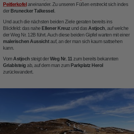
Peitlerkofel
aneinander. Zu unseren Füßen erstreckt sich indes
der
Brunecker Talkessel
.
Und auch die nächsten beiden Ziele geraten bereits ins
Blickfeld: das nahe
Ellener Kreuz
und das
Astjoch
, auf welche
der Weg Nr. 12B führt. Auch diese beiden Gipfel warten mit einer
malerischen Aussicht
auf, an der man sich kaum sattsehen
kann.
Vom
Astjoch
steigt der
Weg Nr. 11
zum bereits bekannten
Griablsteig
ab, auf dem man zum
Parkplatz Herol
zurückwandert.