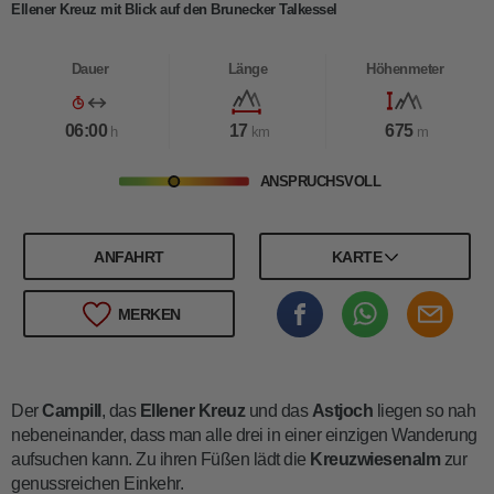
Ellener Kreuz mit Blick auf den Brunecker Talkessel
Dauer
Länge
Höhenmeter
06:00
17
675
h
km
m
ANSPRUCHSVOLL
ANFAHRT
KARTE
MERKEN
Der
Campill
, das
Ellener Kreuz
und das
Astjoch
liegen so nah
nebeneinander, dass man alle drei in einer einzigen Wanderung
aufsuchen kann. Zu ihren Füßen lädt die
Kreuzwiesenalm
zur
genussreichen Einkehr.