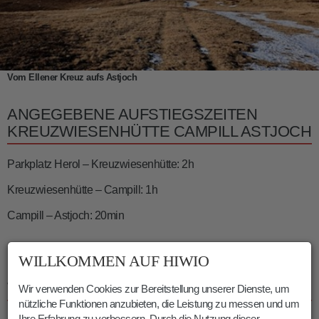
Vom Ellener Kreuz aufs Astjoch
ANGEGEBENE AUFSTIEGSZEITEN
KREUZWIESENHÜTTE CAMPILL ASTJOCH
Parkplatz Herol – Kreuzwiesenhütte: 2h
Kreuzwiesenhütte – Campill: 1h
Campill – Astjoch: 20min
WILLKOMMEN AUF HIWIO
INFOS ASTJOCH KREUZWIESENALM
WANDERUNG
Wir verwenden Cookies zur Bereitstellung unserer Dienste, um
nützliche Funktionen anzubieten, die Leistung zu messen und um
Dauer:
06:00 h
Ihre Erfahrung zu verbessern. Durch die Nutzung dieser