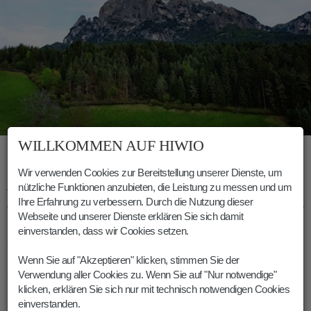
WILLKOMMEN AUF HIWIO
Schlern
Wir verwenden Cookies zur Bereitstellung unserer Dienste, um
INTERESSANTE DETAILS ÜBER DEN
nützliche Funktionen anzubieten, die Leistung zu messen und um
VÖLSER WEIHER
Ihre Erfahrung zu verbessern. Durch die Nutzung dieser
Webseite und unserer Dienste erklären Sie sich damit
Im
Hotel Völser Weiher
brachte der Wiener Schriftsteller
Arthur
einverstanden, dass wir Cookies setzen.
Schnitzler
(1862 – 1931) Teile seiner bitterbösen Tragikomödie
„Das weite Land“
zu Papier. Auch Teile der Handlung sind hier
Wenn Sie auf "Akzeptieren" klicken, stimmen Sie der
angesiedelt.
Verwendung aller Cookies zu. Wenn Sie auf "Nur notwendige"
klicken, erklären Sie sich nur mit technisch notwendigen Cookies
Der Völser Weiher wurde im
16. Jahrhundert
angelegt.
einverstanden.