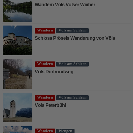
Wandern Völs Völser Weiher
Wandern
Völs am Schlern
Schloss Prösels Wanderung von Völs
Wandern
Völs am Schlern
Völs Dorfrundweg
Wandern
Völs am Schlern
Völs Peterbühl
Wandern
Wengen