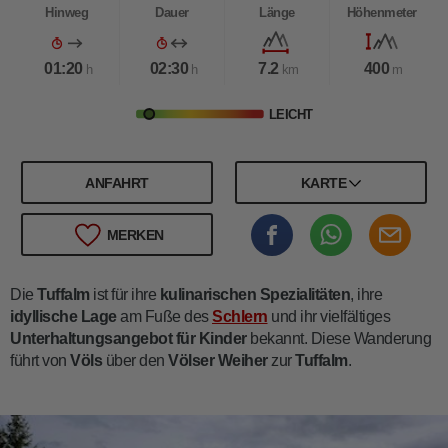
Hinweg
Dauer
Länge
Höhenmeter
01:20
02:30
7.2
400
h
h
km
m
LEICHT
ANFAHRT
KARTE
MERKEN
Die
Tuffalm
ist für ihre
kulinarischen Spezialitäten
, ihre
idyllische Lage
am Fuße des
Schlern
und ihr vielfältiges
Unterhaltungsangebot für Kinder
bekannt. Diese Wanderung
führt von
Völs
über den
Völser Weiher
zur
Tuffalm
.