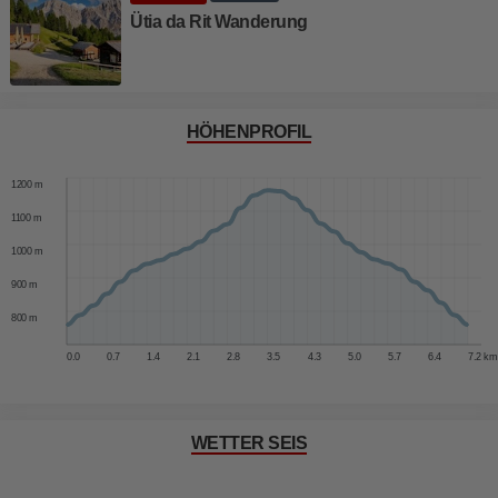
Ütia da Rit Wanderung
HÖHENPROFIL
1300 m
1200 m
1100 m
1000 m
900 m
800 m
0.0
0.7
1.4
2.1
2.8
3.5
4.3
5.0
5.7
6.4
7.2 km
WETTER SEIS