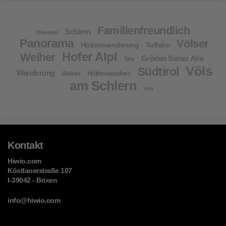
Familienfreundlich
Schlern
Wandern
Panorama
Völser
Hüttenwanderung
Tuffalm
Hofer Alpl
Weiher
Gröden Seiser Alm
See
Völs
Südtirol
Wanderung
Hüttenwandern
Weiher
am Schlern
Völs
Kontakt
Hiwio.com
Köstlanerstraße 107
I-39042 - Brixen
info@hiwio.com