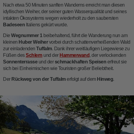
Nach etwa 50 Minuten sanften Wanderns erreicht man diesen
idyllischen Weiher, der seiner guten Wasserqualität und seines
intakten Ökosystems wegen wiederholt zu den saubersten
Badeseen
Italiens gekürt wurde.
Die
Wegnummer 1
beibehaltend, führt die Wanderung nun am
kleinen
Huber Weiher
vorbei durch schattenverheißenden Wald
zur einladenden
Tuffalm
. Dank ihrer weitläufigen Liegewiese zu
Füßen des
Schlern
und der
Hammerwand
, der verlockenden
Sonnenterrasse
und der
schmackhaften Speisen
erfreut sie
sich bei Einheimischen wie Touristen großer Beliebtheit.
Der
Rückweg von der Tuffalm
erfolgt auf dem
Hinweg
.