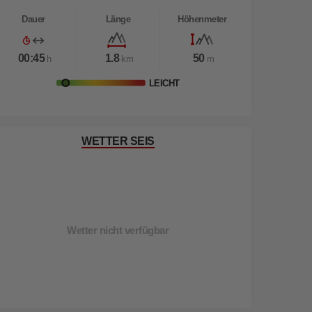
Dauer
Länge
Höhenmeter
00:45
1.8
50
h
km
m
LEICHT
WETTER SEIS
Wetter nicht verfügbar