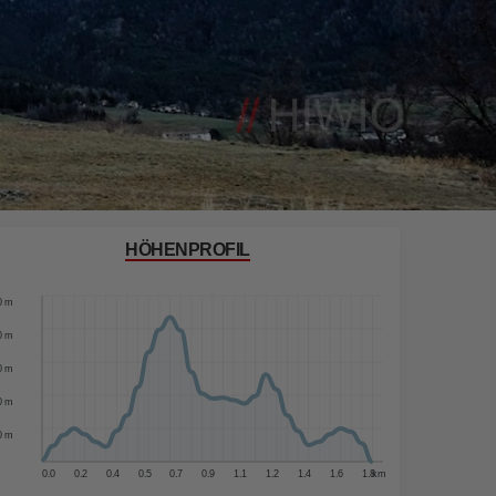
HÖHENPROFIL
0 m
0 m
0 m
0 m
0 m
0 m
0.0
0.2
0.4
0.5
0.7
0.9
1.1
1.2
1.4
1.6
1.8
km