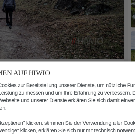
EN AUF HIWIO
okies zur Bereitstellung unserer Dienste, um nützliche Fu
G RUNDWEG
 Leistung zu messen und um Ihre Erfahrung zu verbessern. 
ebseite und unserer Dienste erklären Sie sich damit einve
en.
 nimmt am Parkplatz hinter dem
Dorfkirche
seinen Anfang.
kzeptieren" klicken, stimmen Sie der Verwendung aller Coo
wendige" klicken, erklären Sie sich nur mit technisch notwe
2A
in Richtung St. Peter folgend,