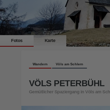
Fotos
Karte
St. Peter auf dem Peterbühl
Wandern
Völs am Schlern
VÖLS PETERBÜHL
Gemütlicher Spaziergang in Völs am Sch