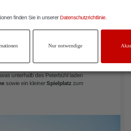
n Richtung der sonnenverwöhnten
t. Peter thront.
ionen finden Sie in unserer
Datenschutzrichtlinie
.
f den
Peterbühl
an, der nicht nur mit
 sondern auch mit schönen
 den
Schlern
, die
Hammerwand
und
mationen
Nur notwendige
Akze
.
rbühl wandert man auf dem Hinweg
was unterhalb des Peterbühl laden
he
sowie ein kleiner
Spielplatz
zum