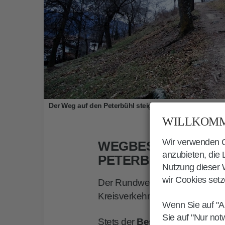
Der Weg auf den Peterbühl steigt sanft an
WILLKOMM
Wir verwenden Co
WEGBESCHREIBUN
anzubieten, die
PETERBÜHL
Nutzung dieser W
wir Cookies setz
Der Rundweg um den Peterbühl
Kreisverkehr nahe der
Völser 
Wenn Sie auf "A
Sie auf "Nur not
Stets der
Beschilderung Nr. 