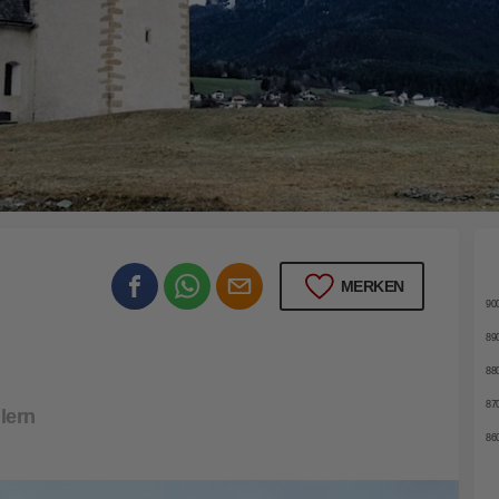
91
MERKEN
90
89
88
87
lern
86