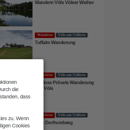
Wandern Völs Völser Weiher
Wandern
Völs am Schlern
Tuffalm Wanderung
Wandern
Völs am Schlern
nktionen
Schloss Prösels Wanderung
von Völs
Durch die
rstanden, dass
Wandern
Völs am Schlern
kies zu. Wenn
Völs Dorfrundweg
ndigen Cookies