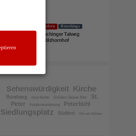
Wandern
Ratschings
Ratschinger Talweg
Schölzhornhof
ptieren
Kirche
Sehenswürdigkeit
St.
Rundweg
Gröden Seiser Alm
Geschichte
Peter
Peterbühl
Familenwanderung
Siedlungsplatz
Südtirol
Völs am Schlern