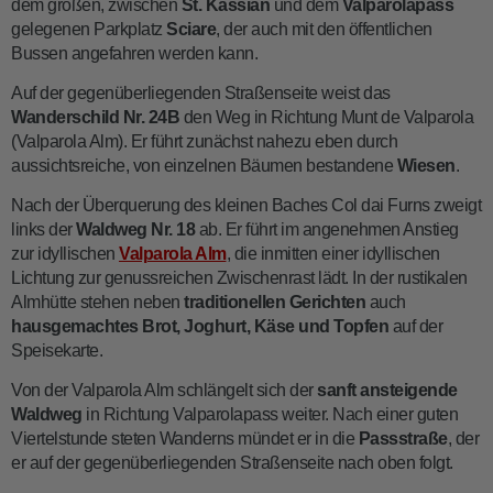
dem großen, zwischen
St. Kassian
und dem
Valparolapass
gelegenen Parkplatz
Sciare
, der auch mit den öffentlichen
Bussen angefahren werden kann.
Auf der gegenüberliegenden Straßenseite weist das
Wanderschild Nr. 24B
den Weg in Richtung Munt de Valparola
(Valparola Alm). Er führt zunächst nahezu eben durch
aussichtsreiche, von einzelnen Bäumen bestandene
Wiesen
.
Nach der Überquerung des kleinen Baches Col dai Furns zweigt
links der
Waldweg Nr. 18
ab. Er führt im angenehmen Anstieg
zur idyllischen
Valparola Alm
, die inmitten einer idyllischen
Lichtung zur genussreichen Zwischenrast lädt. In der rustikalen
Almhütte stehen neben
traditionellen Gerichten
auch
hausgemachtes Brot, Joghurt, Käse
und
Topfen
auf der
Speisekarte.
Von der Valparola Alm schlängelt sich der
sanft ansteigende
Waldweg
in Richtung Valparolapass weiter. Nach einer guten
Viertelstunde steten Wanderns mündet er in die
Passstraße
, der
er auf der gegenüberliegenden Straßenseite nach oben folgt.