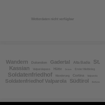
Wetterdaten nicht verfügbar
St.
Wandern
Gadertal
Dolomiten
Alta Badia
Kassian
Hütte
Valparolapass
Erster Weltkrieg
Sciare
Soldatenfriedhof
Cortina
Wanderung
Valparola
Südtirol
Soldatenfriedhof Valparola
Belluno