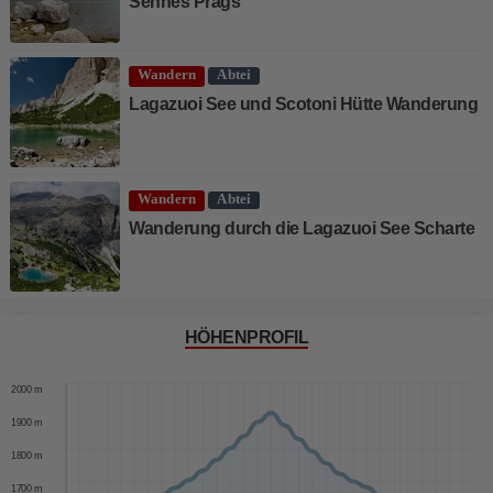
Sennes Prags
Wandern
Abtei
Lagazuoi See und Scotoni Hütte Wanderung
Wandern
Abtei
Wanderung durch die Lagazuoi See Scharte
HÖHENPROFIL
2100 m
2000 m
1900 m
1800 m
1700 m