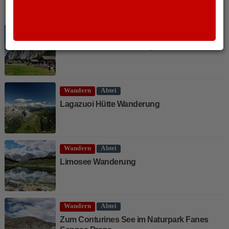
WEITERE ARTIKEL
Wandern
Abtei
Scotoni Hütte Wanderung
Wandern
Abtei
Lagazuoi Hütte Wanderung
Wandern
Abtei
Limosee Wanderung
Wandern
Abtei
Zum Conturines See im Naturpark Fanes