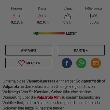
Hinweg
Dauer
Länge
Höhenmeter
01:25
02:30
8.9
350
h
h
km
m
LEICHT
ANFAHRT
KARTE
MERKEN
Unterhalb des
Valparolapasses
erinnert der
Soldatenfriedhof
Valparola
an den verlustreichen Gebirgskrieg des Ersten
Weltkriegs. Von
St. Kassian / Sciare
führt eine schöne
Wanderung über die
Valparola Alm
zu diesem besinnlichen
Waldfriedhof, in dem österreichisch-ungarische und deutsche
Soldaten ihre letzte Ruhestätte fanden.