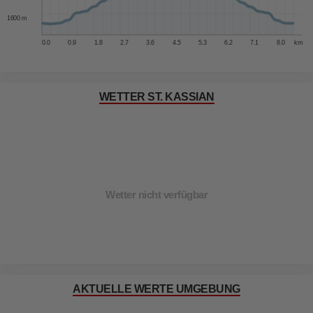
1600 m
0.0
0.9
1.8
2.7
3.6
4.5
5.3
6.2
7.1
8.0
km
WETTER ST. KASSIAN
Wetter nicht verfügbar
AKTUELLE WERTE UMGEBUNG