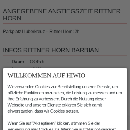
ANGEGEBENE ANSTIEGSZEIT RITTNER
HORN
Parkplatz Huberkreuz – Rittner Horn: 2h
INFOS RITTNER HORN BARBIAN
Dauer:
03:45 h
Länge:
10.3 km
WILLKOMMEN AUF HIWIO
Höhenmeter:
650 m
Min. Höhe:
1609 m
Wir verwenden Cookies zur Bereitstellung unserer Dienste, um
Max. Höhe:
2258 m
nützliche Funktionen anzubieten, die Leistung zu messen und um
Ihre Erfahrung zu verbessern. Durch die Nutzung dieser
Webseite und unserer Dienste erklären Sie sich damit
14.07.2020
einverstanden, dass wir Cookies setzen.
Wenn Sie auf "Akzeptieren" klicken, stimmen Sie der
BILDER RITTNER HORN BARBIAN
Verwendung aller Cookies zu. Wenn Sie auf "Nur notwendige"