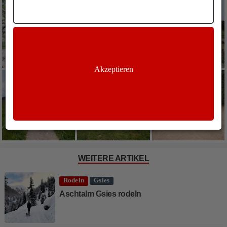
Akzeptieren
WEITERE ARTIKEL
Rodeln
Gsies
Aschtalm Gsies rodeln