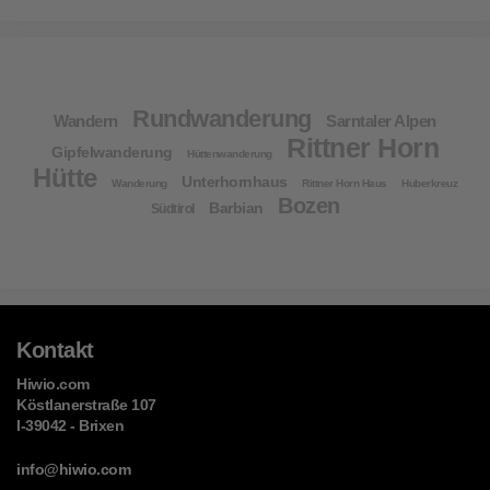
Rundwanderung
Wandern
Sarntaler Alpen
Rittner Horn
Gipfelwanderung
Hüttenwanderung
Hütte
Unterhornhaus
Wanderung
Rittner Horn Haus
Huberkreuz
Bozen
Barbian
Südtirol
Kontakt
Hiwio.com
Köstlanerstraße 107
I-39042 - Brixen
info@hiwio.com