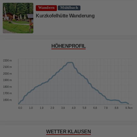
Wandern
Mühlbach
Kurzkofelhütte Wanderung
HÖHENPROFIL
2300 m
2200 m
2100 m
2000 m
1900 m
1800 m
1700 m
1600 m
0.0
1.0
1.9
2.9
3.9
4.9
5.8
6.8
7.8
8.8
9.7
km
WETTER KLAUSEN