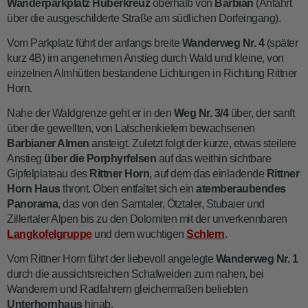
Wanderparkplatz Huberkreuz
oberhalb von
Barbian
(Anfahrt
über die ausgeschilderte Straße am südlichen Dorfeingang).
Vom Parkplatz führt der anfangs breite
Wanderweg Nr. 4
(später
kurz 4B) im angenehmen Anstieg durch Wald und kleine, von
einzelnen Almhütten bestandene Lichtungen in Richtung Rittner
Horn.
Nahe der Waldgrenze geht er in den
Weg Nr. 3/4
über, der sanft
über die gewellten, von Latschenkiefern bewachsenen
Barbianer Almen
ansteigt. Zuletzt folgt der kurze, etwas steilere
Anstieg
über die Porphyrfelsen
auf das weithin sichtbare
Gipfelplateau des
Rittner Horn
, auf dem das einladende
Rittner
Horn Haus
thront. Oben entfaltet sich ein
atemberaubendes
Panorama
, das von den Sarntaler, Ötztaler, Stubaier und
Zillertaler Alpen bis zu den Dolomiten mit der unverkennbaren
Langkofelgruppe
und dem wuchtigen
Schlern
.
Vom Rittner Horn führt der liebevoll angelegte
Wanderweg Nr. 1
durch die aussichtsreichen Schafweiden zum nahen, bei
Wanderern und Radfahrern gleichermaßen beliebten
Unterhornhaus
hinab.