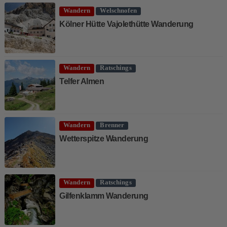
Wandern
Welschnofen
Kölner Hütte Vajolethütte Wanderung
Wandern
Ratschings
Telfer Almen
Wandern
Brenner
Wetterspitze Wanderung
Wandern
Ratschings
Gilfenklamm Wanderung