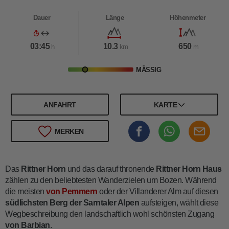
Dauer
Länge
Höhenmeter
03:45
10.3
650
h
km
m
MÄSSIG
ANFAHRT
KARTE
MERKEN
Das
Rittner Horn
und das darauf thronende
Rittner Horn Haus
zählen zu den beliebtesten Wanderzielen um Bozen. Während
die meisten
von Pemmern
oder der Villanderer Alm auf diesen
südlichsten Berg der Sarntaler Alpen
aufsteigen, wählt diese
Wegbeschreibung den landschaftlich wohl schönsten Zugang
von Barbian
.