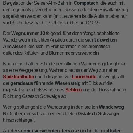
Bergstation der Seiser-Alm-Bahn in
Compatsch
, die auch mit
den regelmäßig verkehrenden Bussen oder dem Privatfahrzeug
angefahren werden kann (mit Letzterem ist die Auffahrt aber nur
vor 09 Uhr bzw. nach 17 Uhr erlaubt; Stand 2022).
Der
Wegnummer 10
folgend, führt der anfangs asphaltierte
Wanderweg im leichten Anstieg durch die
sanft gewellten
Almwiesen
, die sich im Frühsommer in ein aromatisch
duftendes Kräuter- und Blumenmeer verwandeln.
Nach einer halben Stunde gemütlichen Wanderns gelangt man
an eine Weggabelung. Während rechts der Weg zur nahen
Spitzbühlhütte
und links jener zur
Laurinhütte
abzweigt, fällt
der
geradeaus führende Wiesensteig
mit Blick auf die
majestätischen Felswände des
Schlern
und der Rosszähne in
Richtung Gstatsch Schwaige ab.
Wenig später geht die Wanderung in den breiten
Wanderweg
Nr. 5
über, der sich zur neu errichteten
Gstatsch Schwaige
hinabschlängelt.
Auf der
sonnenverwöhnten Terrasse
und in der
rustikalen