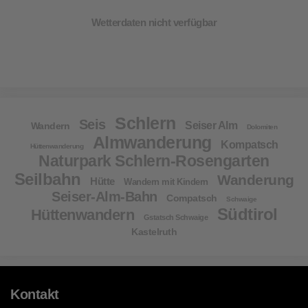
Wetterdaten nicht verfügbar
Schlern
Seis
Seiser Alm
Wandern
Dolomiten
Almwanderung
Kompatsch
Hüttenwanderung
Naturpark Schlern-Rosengarten
Seilbahn
Wanderung
Hütte
Wandern mit Kindern
Seiser-Alm-Bahn
Compatsch
Schwaige
Südtirol
Hüttenwandern
Gstatsch Schwaige
Kastelruth
Kontakt