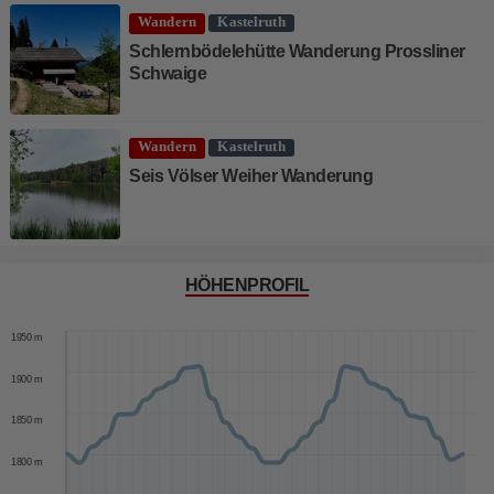
Wandern
Kastelruth
Schlernbödelehütte Wanderung Prossliner
Schwaige
Wandern
Kastelruth
Seis Völser Weiher Wanderung
HÖHENPROFIL
2000 m
1950 m
1900 m
1850 m
1800 m