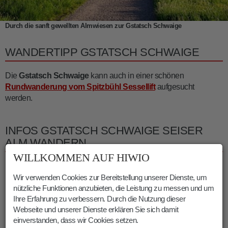
Durch die sanft gewellten Almwiesen zur Gstatsch Schwaige
WANDERTIPP GSTATSCH SCHWAIGE
Die
Gstatsch Schwaige
kann auch in einer schönen
Rundwanderung vom Spitzbühl Sessellift
aufgesucht
werden.
INFOS GSTATSCH SCHWAIGE SEISER
ALM WANDERN
WILLKOMMEN AUF HIWIO
Dauer:
02:10 h
Länge:
7.6 km
Wir verwenden Cookies zur Bereitstellung unserer Dienste, um
Höhenmeter:
250 m
nützliche Funktionen anzubieten, die Leistung zu messen und um
Ihre Erfahrung zu verbessern. Durch die Nutzung dieser
Min. Höhe:
1835 m
Webseite und unserer Dienste erklären Sie sich damit
Max. Höhe:
1959 m
einverstanden, dass wir Cookies setzen.