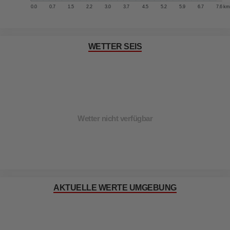
0.0
0.7
1.5
2.2
3.0
3.7
4.5
5.2
5.9
6.7
7.6 km
WETTER SEIS
Wetter nicht verfügbar
AKTUELLE WERTE UMGEBUNG