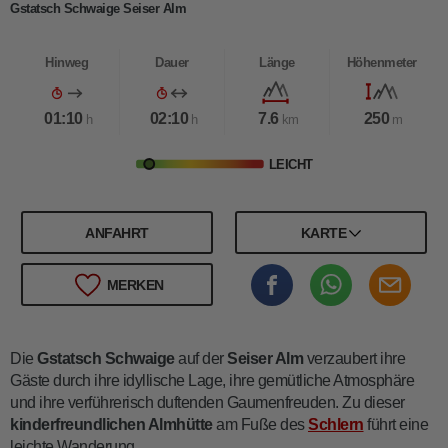
Gstatsch Schwaige Seiser Alm
Hinweg
Dauer
Länge
Höhenmeter
01:10
02:10
7.6
250
h
h
km
m
LEICHT
ANFAHRT
KARTE
MERKEN
Die
Gstatsch Schwaige
auf der
Seiser Alm
verzaubert ihre
Gäste durch ihre idyllische Lage, ihre gemütliche Atmosphäre
und ihre verführerisch duftenden Gaumenfreuden. Zu dieser
kinderfreundlichen Almhütte
am Fuße des
Schlern
führt eine
leichte Wanderung.