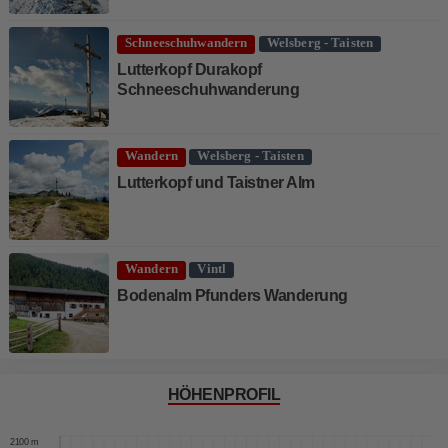
Schneeschuhwandern
Welsberg - Taisten
Lutterkopf Durakopf
Schneeschuhwanderung
Wandern
Welsberg - Taisten
Lutterkopf und Taistner Alm
Wandern
Vintl
Bodenalm Pfunders Wanderung
HÖHENPROFIL
2200 m
2100 m