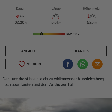
Dauer
Länge
Höhenmeter
02:30
5.5
525
h
km
m
MÄSSIG
ANFAHRT
KARTE
MERKEN
Der
Lutterkopf
ist ein leicht zu erklimmender
Aussichtsberg
hoch über
Taisten
und dem
Antholzer Tal
.