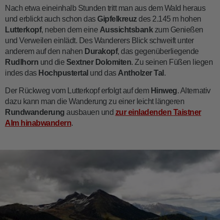
Nach etwa eineinhalb Stunden tritt man aus dem Wald heraus
und erblickt auch schon das
Gipfelkreuz
des 2.145 m hohen
Lutterkopf
, neben dem eine
Aussichtsbank
zum Genießen
und Verweilen einlädt. Des Wanderers Blick schweift unter
anderem auf den nahen
Durakopf
, das gegenüberliegende
Rudlhorn
und die
Sextner Dolomiten
. Zu seinen Füßen liegen
indes das
Hochpustertal
und das
Antholzer Tal
.
Der Rückweg vom Lutterkopf erfolgt auf dem
Hinweg
. Alternativ
dazu kann man die Wanderung zu einer leicht längeren
Rundwanderung
ausbauen und
zur einladenden
Taistner
Alm
hinabwandern
.