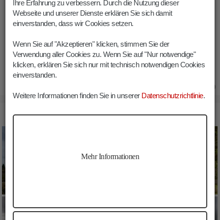
Ihre Erfahrung zu verbessern. Durch die Nutzung dieser
Dauer:
02:30 h
Webseite und unserer Dienste erklären Sie sich damit
Länge:
5.5 km
einverstanden, dass wir Cookies setzen.
Höhenmeter:
525 m
Wenn Sie auf "Akzeptieren" klicken, stimmen Sie der
Min. Höhe:
1617 m
Verwendung aller Cookies zu. Wenn Sie auf "Nur notwendige"
Max. Höhe:
2142 m
klicken, erklären Sie sich nur mit technisch notwendigen Cookies
einverstanden.
02.08.2020
Weitere Informationen finden Sie in unserer
Datenschutzrichtlinie
.
BILDER LUTTERKOPF WANDERUNG
Mehr Informationen