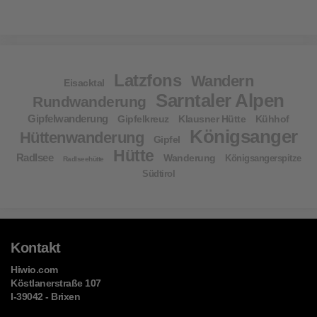
Latzfons
Wandern
Eisacktal
Sarntaler Alpen
Rundwanderung
Gipfelwanderung
Gipfelkreuz
Klausner Hütte
Kühhof
Königsanger
Hüttenwanderung
Gipfel
Hütte
Radlsee
Wanderung
Königsangerspitze
Radlseehütte
Südtirol
Kontakt
Hiwio.com
Köstlanerstraße 107
I-39042 - Brixen