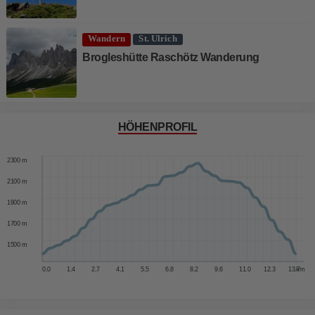
Wandern
St. Ulrich
Brogleshütte Raschötz Wanderung
HÖHENPROFIL
2500 m
2300 m
2100 m
1900 m
1700 m
1500 m
0.0
1.4
2.7
4.1
5.5
6.8
8.2
9.6
11.0
12.3
13.7
km