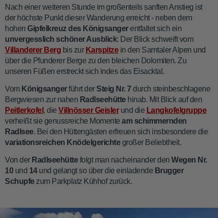
Nach einer weiteren Stunde im großenteils sanften Anstieg ist
der höchste Punkt dieser Wanderung erreicht - neben dem
hohen
Gipfelkreuz des Königsanger
entfaltet sich ein
unvergesslich schöner Ausblick
: Der Blick schweift vom
Villanderer Berg
bis zur
Karspitze
in den Sarntaler Alpen und
über die Pfunderer Berge zu den bleichen Dolomiten. Zu
unseren Füßen erstreckt sich indes das Eisacktal.
Vom
Königsanger
führt der
Steig Nr. 7
durch steinbeschlagene
Bergwiesen zur nahen
Radlseehütte
hinab. Mit Blick auf den
Peitlerkofel
, die
Villnösser Geisler
und die
Langkofelgruppe
verheißt sie genussreiche Momente
am schimmernden
Radlsee
. Bei den Hüttengästen erfreuen sich insbesondere die
variationsreichen Knödelgerichte
großer Beliebtheit.
Von der
Radlseehütte
folgt man nacheinander den
Wegen Nr.
10
und
14
und gelangt so über die einladende
Brugger
Schupfe
zum Parkplatz Kühhof zurück.