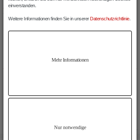
einverstanden.
zum Radlsee und auf den Königsanger
aufsteigen. Alternativ
dazu kann man den
Königsanger auch von Garn
erklimmen.
Weitere Informationen finden Sie in unserer
Datenschutzrichtlinie
.
INFOS KÖNIGSANGER WANDERUNG
Mehr Informationen
KLAUSNER HÜTTE
Dauer:
05:00 h
Länge:
14.2 km
Höhenmeter:
875 m
Min. Höhe:
1574 m
Max. Höhe:
2436 m
Nur notwendige
13.08.2021