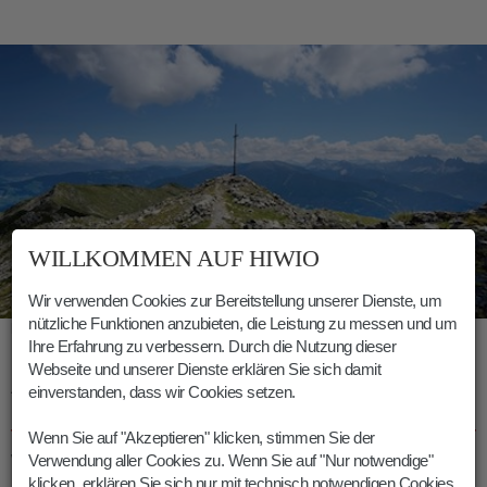
WILLKOMMEN AUF HIWIO
Wir verwenden Cookies zur Bereitstellung unserer Dienste, um
nützliche Funktionen anzubieten, die Leistung zu messen und um
Der Königsanger wird von einem schlichten Holzkreuz geschmückt
Ihre Erfahrung zu verbessern. Durch die Nutzung dieser
Webseite und unserer Dienste erklären Sie sich damit
ANMERKUNG WANDERUNG
einverstanden, dass wir Cookies setzen.
KÖNIGSANGER
Wenn Sie auf "Akzeptieren" klicken, stimmen Sie der
Verwendung aller Cookies zu. Wenn Sie auf "Nur notwendige"
Wer den
Anstieg auf den Königsanger
verkürzen möchte,
klicken, erklären Sie sich nur mit technisch notwendigen Cookies
kann vom Wanderparkplatz Kühhof auch
auf direkterem Wege