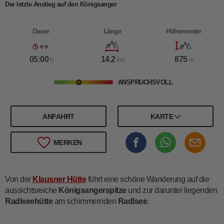
Der letzte Anstieg auf den Königsanger
Dauer
Länge
Höhenmeter
05:00
14.2
875
h
km
m
ANSPRUCHSVOLL
ANFAHRT
KARTE
MERKEN
Von der
Klausner Hütte
führt eine schöne Wanderung auf die
aussichtsreiche
Königsangerspitze
und zur darunter liegenden
Radlseehütte
am schimmernden
Radlsee
.