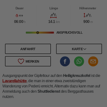
Dauer
Länge
Höhenmeter
06:00
14.1
900
h
km
m
ANSPRUCHSVOLL
ANFAHRT
KARTE
MERKEN
Ausgangspunkt der Gipfeltour auf den
Heiligkreuzkofel
ist die
Lavarellahütte
, die man in einer etwa zweistündigen
Wanderung von Pederü erreicht. Alternativ dazu kann man auf
Anmeldung auch den
Shuttledienst
des Berggasthauses
nutzen.