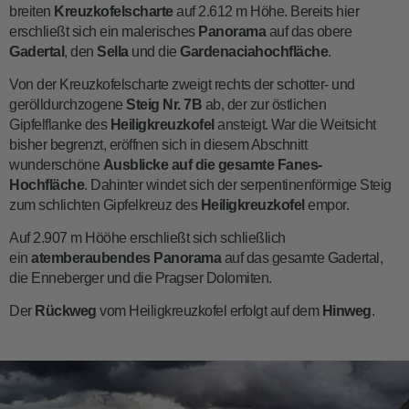
breiten
Kreuzkofelscharte
auf 2.612 m Höhe. Bereits hier
erschließt sich ein malerisches
Panorama
auf das obere
Gadertal
, den
Sella
und die
Gardenaciahochfläche
.
Von der Kreuzkofelscharte zweigt rechts der schotter- und
gerölldurchzogene
Steig Nr. 7B
ab, der zur östlichen
Gipfelflanke des
Heiligkreuzkofel
ansteigt. War die Weitsicht
bisher begrenzt, eröffnen sich in diesem Abschnitt
wunderschöne
Ausblicke auf die gesamte Fanes-
Hochfläche
. Dahinter windet sich der serpentinenförmige Steig
zum schlichten Gipfelkreuz des
Heiligkreuzkofel
empor.
Auf 2.907 m Hööhe erschließt sich schließlich
ein
atemberaubendes
Panorama
auf das gesamte Gadertal,
die Enneberger und die Pragser Dolomiten.
Der
Rückweg
vom Heiligkreuzkofel erfolgt auf dem
Hinweg
.