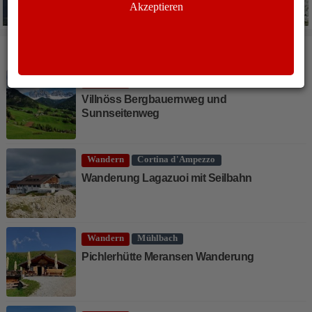
Akzeptieren
WEITERE ARTIKEL
Wandern
Villnöß
Villnöss Bergbauernweg und
Sunnseitenweg
Wandern
Cortina d'Ampezzo
Wanderung Lagazuoi mit Seilbahn
Wandern
Mühlbach
Pichlerhütte Meransen Wanderung