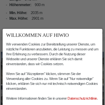
Höhenmeter:
900 m
Min. Höhe:
2035 m
Max. Höhe:
2901 m
24.05.2020
WILLKOMMEN AUF HIWIO
Wir verwenden Cookies zur Bereitstellung unserer Dienste, um
BILDER HEILIGKREUZKOFEL WANDERUNG
nützliche Funktionen anzubieten, die Leistung zu messen und um
Ihre Erfahrung zu verbessern. Durch die Nutzung dieser
Webseite und unserer Dienste erklären Sie sich damit
einverstanden, dass wir Cookies setzen.
Wenn Sie auf "Akzeptieren" klicken, stimmen Sie der
Verwendung aller Cookies zu. Wenn Sie auf "Nur notwendige"
klicken, erklären Sie sich nur mit technisch notwendigen Cookies
einverstanden.
Weitere Informationen finden Sie in unserer
Datenschutzrichtlinie
.