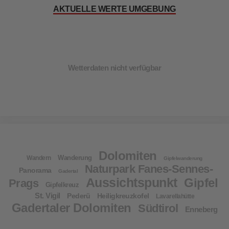
AKTUELLE WERTE UMGEBUNG
Wetterdaten nicht verfügbar
Dolomiten
Wanderung
Wandern
Gipfelwanderung
Naturpark Fanes-Sennes-
Panorama
Gadertal
Aussichtspunkt
Gipfel
Prags
Gipfelkreuz
St. Vigil
Pederü
Heiligkreuzkofel
Lavarellahütte
Gadertaler Dolomiten
Südtirol
Enneberg