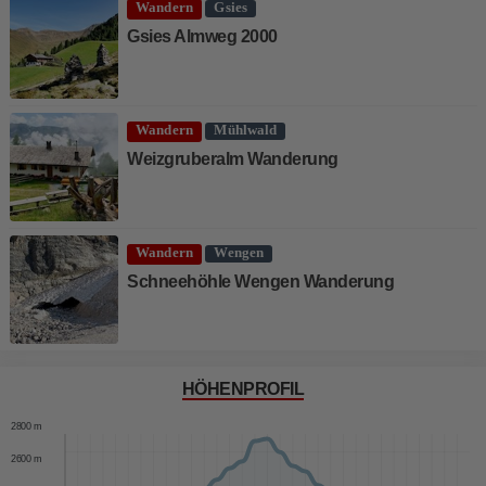
Wandern
Gsies
Gsies Almweg 2000
Wandern
Mühlwald
Weizgruberalm Wanderung
Wandern
Wengen
Schneehöhle Wengen Wanderung
HÖHENPROFIL
2800 m
2600 m