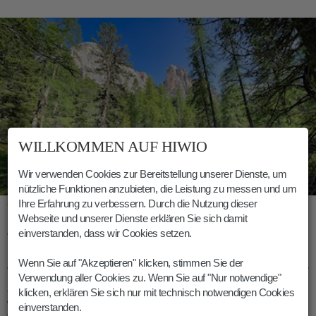
WILLKOMMEN AUF HIWIO
Wir verwenden Cookies zur Bereitstellung unserer Dienste, um
nützliche Funktionen anzubieten, die Leistung zu messen und um
Auf anfangs sanften Wegen zur Croda da Lago Hütte
Ihre Erfahrung zu verbessern. Durch die Nutzung dieser
Webseite und unserer Dienste erklären Sie sich damit
einverstanden, dass wir Cookies setzen.
WISSENSWERTES ÜBER DIE CRODA DA
LAGO HÜTTE
Wenn Sie auf "Akzeptieren" klicken, stimmen Sie der
Verwendung aller Cookies zu. Wenn Sie auf "Nur notwendige"
Zu Ehren des Partisanenkommandanten
Gianni Palmieri
, der
klicken, erklären Sie sich nur mit technisch notwendigen Cookies
wegen seiner militärischen Verdienste mit der goldenen
einverstanden.