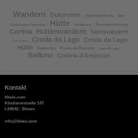
Wandern
Dolomiten
See
Hüttenwanderung
Hütte
Seenwanderung
Ampezzaner Dolomiten
Wanderung
Hüttenwandern
Cortina
Seenwandern
Croda da Lago
Croda da Lago
Passo Giau
Hütte
Ponte de Rucurto
Federa See
Lago da Lago
Belluno
Cortina d'Ampezzo
Kontakt
Hiwio.com
Köstlanerstraße 107
I-39042 - Brixen
info@hiwio.com