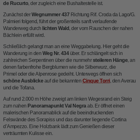
de Rucurto
, der zugleich eine Bushaltestelle ist.
Zunächst der
Wegnummer 437
Richtung Rif. Croda da Lago/G.
Palmieri folgend, führt der großenteils sanft verlaufende
Wanderweg durch
lichten
Wald
, der vom Rauschen der nahen
Bächlein erfüllt wird.
Schließlich gelangt man an eine Weggabelung. Hier geht die
Wanderung in den
Weg Nr. 434
über. Er schlängelt sich in
zahlreichen Serpentinen über die nunmehr
steileren Hänge
, an
denen farbenfrohe Bergblumen wie die Silberwurz, die
Primel oder die Alpenrose gedeiht. Unterwegs öffnen sich
schöne Ausblicke
auf die bekannten
Cinque Torri
, den Averau
und die Tofana.
Auf rund 2.000 m Höhe zweigt am linken Wegesrand ein Steig
zum nahen
Panoramapunkt Val Negra
ab. Er öffnet einen
malerischen Panoramablick auf die beeindruckenden
Felswände des Sorapiss und das darunter liegende Cortina
d’Ampezzo. Eine Holzbank lädt zum Genießen dieser
verträumten Kulisse ein.