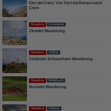
Giro del Crero: Von Torri del Benaco nach
Crero
Wandern
Freienfeld
Zinseler Wanderung
Wandern
Aldein
Südtiroler Schwarzhorn Wanderung
Wandern
Mühlbach
Nockalm Wanderung
Wandern
Pfalzen