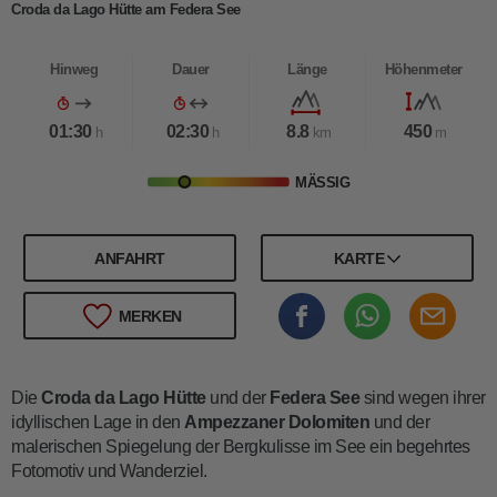
Croda da Lago Hütte am Federa See
Hinweg
Dauer
Länge
Höhenmeter
01:30
02:30
8.8
450
h
h
km
m
MÄSSIG
ANFAHRT
KARTE
MERKEN
Die
Croda da Lago Hütte
und der
Federa See
sind wegen ihrer
idyllischen Lage in den
Ampezzaner Dolomiten
und der
malerischen Spiegelung der Bergkulisse im See ein begehrtes
Fotomotiv und Wanderziel.