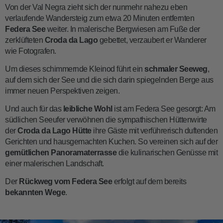
Von der Val Negra zieht sich der nunmehr nahezu eben
verlaufende Wandersteig zum etwa 20 Minuten entfernten
Federa See
weiter. In malerische Bergwiesen am Fuße der
zerklüfteten
Croda da Lago
gebettet, verzaubert er Wanderer
wie Fotografen.
Um dieses schimmernde Kleinod führt ein
schmaler Seeweg
,
auf dem sich der See und die sich darin spiegelnden Berge aus
immer neuen Perspektiven zeigen.
Und auch für das
leibliche Wohl
ist am Federa See gesorgt: Am
südlichen Seeufer verwöhnen die sympathischen Hüttenwirte
der
Croda da Lago Hütte
ihre Gäste mit verführerisch duftenden
Gerichten und hausgemachten Kuchen. So vereinen sich auf der
gemütlichen Panoramaterrasse
die kulinarischen Genüsse mit
einer malerischen Landschaft.
Der
Rückweg vom Federa See
erfolgt auf dem bereits
bekannten Wege
.