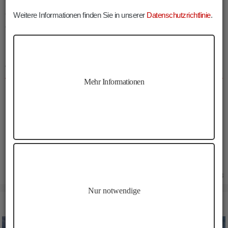
Verdienstmedaille ausgezeichnet worden war, erhielt die 1901
erbaute
Croda da Lago Hütte
nach dem Zweiten Weltkrieg den
Weitere Informationen finden Sie in unserer
Datenschutzrichtlinie
.
Zusatz G. Palmieri
.
INFOS CRODA DA LAGO HÜTTE
WANDERUNG
Mehr Informationen
Dauer:
02:30 h
Länge:
8.8 km
Höhenmeter:
450 m
Min. Höhe:
1681 m
Max. Höhe:
2088 m
18.05.2023
Nur notwendige
BILDER CRODA DA LAGO HÜTTE WANDERUNG