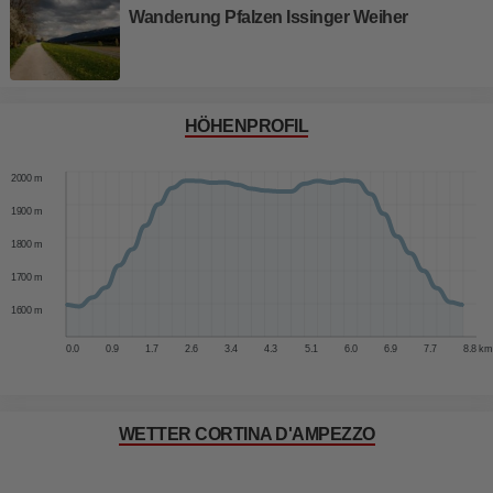
Wanderung Pfalzen Issinger Weiher
HÖHENPROFIL
2100 m
2000 m
1900 m
1800 m
1700 m
1600 m
0.0
0.9
1.7
2.6
3.4
4.3
5.1
6.0
6.9
7.7
8.8 km
WETTER CORTINA D'AMPEZZO