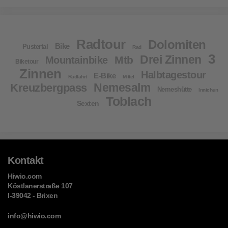
Radtour
Dolomiten
Bike
Pustertal
Rad
3
Drei Zinnen
Mtb
Mountainbike
Biketour
Zinnen
Halbtagestour
E-Bike
Radfahrt
Mittel
Nemesalm
Kreuzbergpass
Nemeshütte
Innichen
Toblach
Sexten
Kontakt
Hiwio.com
Köstlanerstraße 107
I-39042 - Brixen
info@hiwio.com