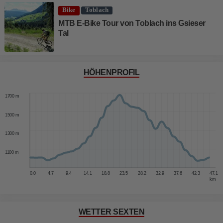
Bike
Toblach
MTB E-Bike Tour von Toblach ins Gsieser
Tal
HÖHENPROFIL
1900 m
1700 m
1500 m
1300 m
1100 m
0.0
4.7
9.4
14.1
18.8
23.5
28.2
32.9
37.6
42.3
47.1
km
WETTER SEXTEN