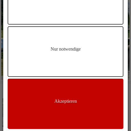
Nur notwendige
WEITERE ARTIKEL
Akzeptieren
Bike
Toblach
Bike MTB Runde von Toblach durch das
Höhlensteintal