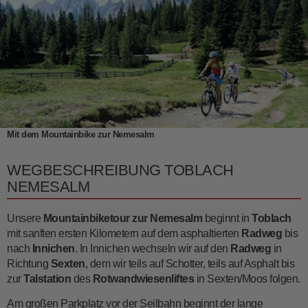
Mit dem Mountainbike zur Nemesalm
WEGBESCHREIBUNG TOBLACH
NEMESALM
Unsere
Mountainbiketour zur Nemesalm
beginnt in
Toblach
mit sanften ersten Kilometern auf dem asphaltierten
Radweg
bis
nach
Innichen
. In Innichen wechseln wir auf den
Radweg
in
Richtung
Sexten
, dem wir teils auf Schotter, teils auf Asphalt bis
zur
Talstation
des
Rotwandwiesenliftes
in Sexten/Moos folgen.
Am großen Parkplatz vor der Seilbahn beginnt der lange