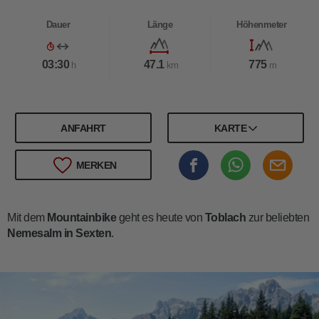
Dauer
Länge
Höhenmeter
03:30
47.1
775
h
km
m
ANFAHRT
KARTE
MERKEN
Mit dem
Mountainbike
geht es heute von
Toblach
zur beliebten
Nemesalm in Sexten
.