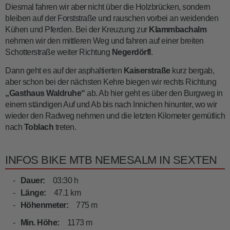
Diesmal fahren wir aber nicht über die Holzbrücken, sondern
bleiben auf der Forststraße und rauschen vorbei an weidenden
Kühen und Pferden. Bei der Kreuzung zur
Klammbachalm
nehmen wir den mittleren Weg und fahren auf einer breiten
Schotterstraße weiter Richtung
Negerdörfl
.
Dann geht es auf der asphaltierten
Kaiserstraße
kurz bergab,
aber schon bei der nächsten Kehre biegen wir rechts Richtung
„Gasthaus Waldruhe“
ab. Ab hier geht es über den Burgweg in
einem ständigen Auf und Ab bis nach Innichen hinunter, wo wir
wieder den Radweg nehmen und die letzten Kilometer gemütlich
nach
Toblach
treten.
INFOS BIKE MTB NEMESALM IN SEXTEN
Dauer:
03:30 h
Länge:
47.1 km
Höhenmeter:
775 m
Min. Höhe:
1173 m