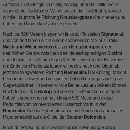
Aufstieg. Er startet gleich richtig knackig über die mittlerweile
schneefreie Rodelbahn. Wir verlassen die Rodelbahn, sobald
wir die Hauptstraße Richtung
Kreuzbergpass
direkt neben uns
haben, und fahren kurz auf dieser weiter.
Nach ca. 500 Metern biegen wir links zur Talstation
Signaue
ab
und von dort fahren wir in einem spannenden Mix aus
Trails
,
Wald- und Wiesenwegen
bis zum
Kreuzbergpass
, der
natürlichen Grenze zwischen dem deutschsprachigen Südtirol
und dem italienischsprachigen Veneto. Direkt an der Passhöhe
am Ende vom Parkplatz fahren wir rechts hoch und folgen ab
jetzt den Wegweisern Richtung
Nemesalm
. Der Anstieg ist nicht
besonders schwer und im zweiten Teil gibt es sogar zwei kurze
Gegenabfahrten, in denen wir die Beine kurz auslockern können.
Nachdem wir das
Biotop
auf den drei Holzbrücken überquert
haben, trennen uns nur noch knapp 500 Meter und einige
Pedaltritte vom wohlverdienten Kaiserschmarrn in der
Nemesalm
. Auf der Sonnenterrasse bietet sich ein traumhafter
Panoramablick auf die Gipfel der
Sextner Dolomiten
.
Nach der Pause geht es wieder zurück in Richtung
Biotop
.