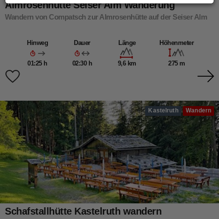
Almrosenhütte Seiser Alm Wanderung
Wandern von Compatsch zur Almrosenhütte auf der Seiser Alm
Hinweg
Dauer
Länge
Höhenmeter
01:25 h
02:30 h
9,6 km
275 m
Kastelruth
Wandern
Schafstallhütte Kastelruth wandern