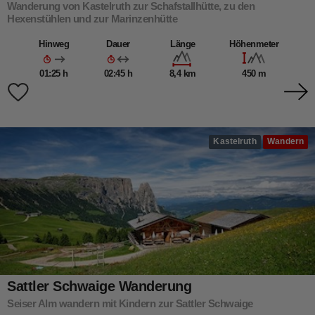
Wanderung von Kastelruth zur Schafstallhütte, zu den
Hexenstühlen und zur Marinzenhütte
Hinweg
Dauer
Länge
Höhenmeter
01:25 h
02:45 h
8,4 km
450 m
Kastelruth
Wandern
Sattler Schwaige Wanderung
Seiser Alm wandern mit Kindern zur Sattler Schwaige