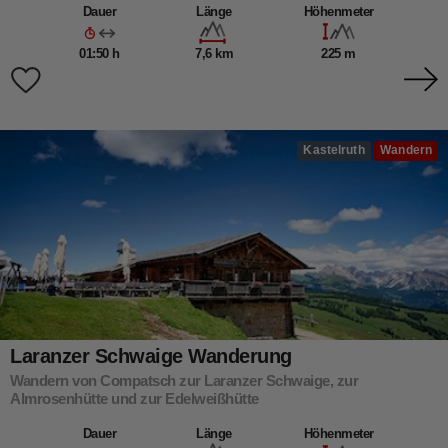
Dauer
Länge
Höhenmeter
01:50 h
7,6 km
225 m
Kastelruth
Wandern
Laranzer Schwaige Wanderung
Wandern von Compatsch zur Laranzer Schwaige, zur
Almrosenhütte und zur Edelweißhütte
Dauer
Länge
Höhenmeter