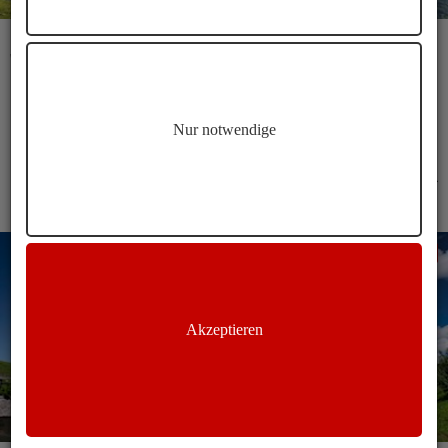
Kastelruth St. Valentin Kirche Wanderung
Wandern von Kastelruth nach St. Valentin
Hinweg
Dauer
Länge
Höhenmeter
Nur notwendige
00:55 h
02:00 h
6 km
275 m
Kastelruth
Wandern
Akzeptieren