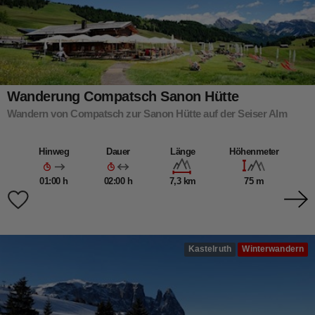
Wanderung Compatsch Sanon Hütte
Wandern von Compatsch zur Sanon Hütte auf der Seiser Alm
Hinweg
Dauer
Länge
Höhenmeter
01:00 h
02:00 h
7,3 km
75 m
Kastelruth
Winterwandern