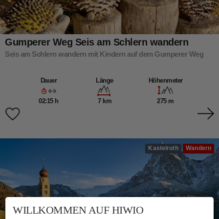
Gumperer Weg Seis am Schlern wandern
Seis am Schlern wandern mit Kindern auf dem Gumperer Weg
Dauer
Länge
Höhenmeter
02:15 h
7 km
275 m
Kastelruth
Wandern
WILLKOMMEN AUF HIWIO