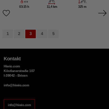
03:15 h
11,4 km
325 m
1
2
3
4
5
Kontakt
Hiwio.com
Köstlanerstraße 107
I-39042 - Brixen
info@hiwio.com
info@hiwio.com