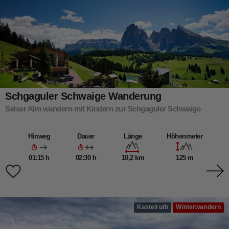
Schgaguler Schwaige Wanderung
Seiser Alm wandern mit Kindern zur Schgaguler Schwaige
Hinweg
Dauer
Länge
Höhenmeter
01:15 h
02:30 h
10,2 km
125 m
Kastelruth
Winterwandern