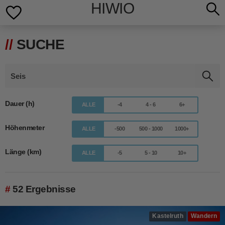
HIWIO
SUCHE
Dauer (h)
ALLE
-4
4 - 6
6+
Höhenmeter
ALLE
-500
500 - 1000
1000+
Länge (km)
ALLE
-5
5 - 10
10+
52 Ergebnisse
Kastelruth
Wandern