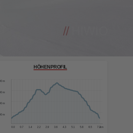
HÖHENPROFIL
00 m
00 m
00 m
00 m
00 m
0.0
0.7
1.4
2.2
2.9
3.6
4.3
5.1
5.8
6.5
7.2
km