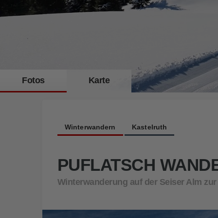
Fotos
Karte
Die Winterwanderung auf den Puflatsch führt durch eine wundersa
Winterwandern
Kastelruth
PUFLATSCH WAND
Winterwanderung auf der Seiser Alm zur 