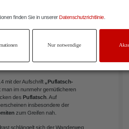
n dem breiten
Weg Nr. 14
, der im
eg in Richtung der gemütlichen Arnika
ionen finden Sie in unserer
Datenschutzrichtlinie
.
eßen sich malerische Ausblicke auf
lern
, den
Lang-
und
Plattkofel
und
nenden Weiten der
Seiser Alm
.
mationen
Nur notwendige
Akze
ht man die urige
Arnika Hütte
auf
 Winter zur kulinarischen
 mit der Aufschrift
„Puflatsch-
t man im nunmehr gemütlicheren
rücken des
Puflatsch
. Auf
 erscheinen insbesondere der
omiten
zum Greifen nah.
lrast schlängelt sich der Wanderweg