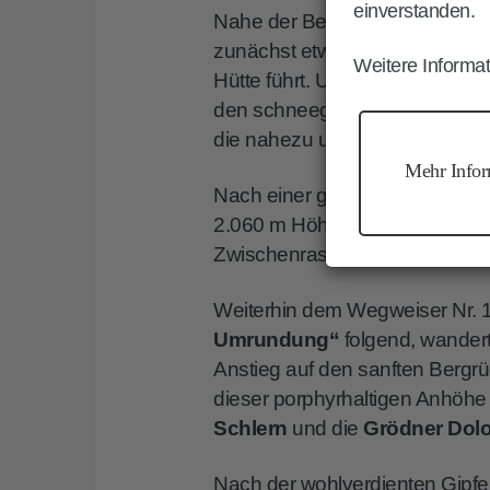
einverstanden.
Nahe der Bergstation folgt ma
zunächst etwas steileren Ansti
Weitere Informat
Hütte führt. Unterwegs erschli
den schneegeschmückten
Sch
die nahezu unendlich erschei
Mehr Infor
Nach einer guten Stunde erreic
2.060 m Höhe. Sie lädt auch im
Zwischenrast.
Weiterhin dem Wegweiser Nr. 14
Umrundung“
folgend, wander
Anstieg auf den sanften Berg
dieser porphyrhaltigen Anhöhe
Schlern
und die
Grödner Dol
Nach der wohlverdienten Gipfe