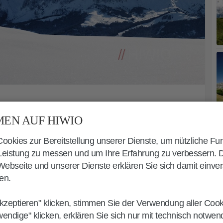
EN AUF HIWIO
G PUFLATSCH
okies zur Bereitstellung unserer Dienste, um nützliche Fu
 Puflatsch
nimmt an der
 Leistung zu messen und um Ihre Erfahrung zu verbessern. 
ebseite und unserer Dienste erklären Sie sich damit einve
Bahn
in Compatsch ihren Anfang.
en.
enbahn, dem Bus oder dem Auto
man allerdings nur bis 9 Uhr und nach
kzeptieren" klicken, stimmen Sie der Verwendung aller Coo
).
wendige" klicken, erklären Sie sich nur mit technisch notwe