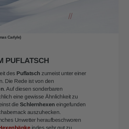
mas Carlyle)
M PUFLATSCH
eit des
Puflatsch
zumeist unter einer
. Die Rede ist von den
en
. Auf diesen sonderbaren
chlich eine gewisse Ähnlichkeit zu
einst die
Schlernhexen
eingefunden
 Schabernack auszuhecken.
anches Unwetter heraufbeschworen
 Hexenbänke
indes sehr gut zu