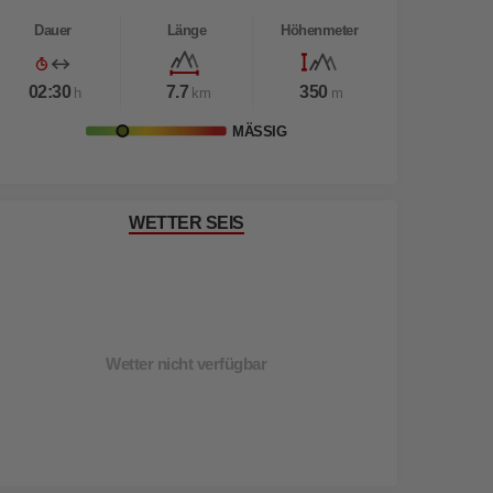
Dauer
Länge
Höhenmeter
02:30
7.7
350
h
km
m
MÄSSIG
WETTER SEIS
Wetter nicht verfügbar