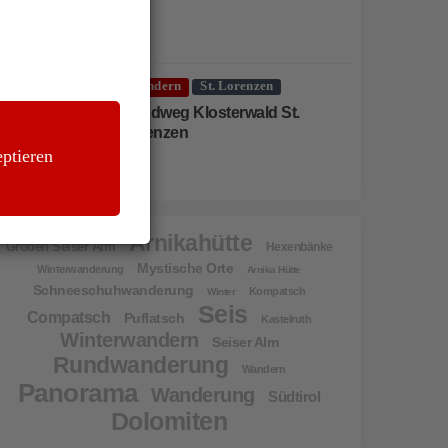
Wandern
St. Lorenzen
Rundweg Klosterwald St.
Lorenzen
ptieren
Arnikahütte
Gröden Seiser Alm
Hexenbänke
Mystische Orte
Winterwanderung
Arnika Hütte
Schneeschuhwanderung
Kompatsch
Winter
Seis
Compatsch
Puflatsch
Kastelruth
Winterwandern
Seiser Alm
Rundwanderung
Wandern
Panorama
Wanderung
Südtirol
Dolomiten