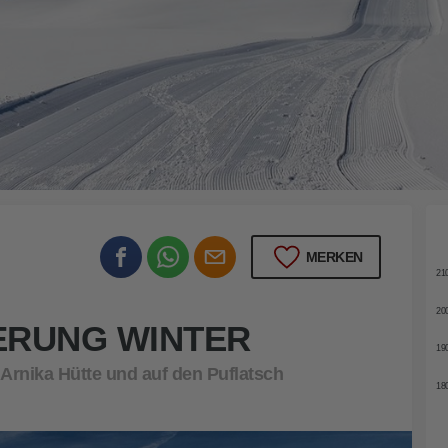
me Winterwelt
22
MERKEN
21
20
ERUNG WINTER
19
Arnika Hütte und auf den Puflatsch
18