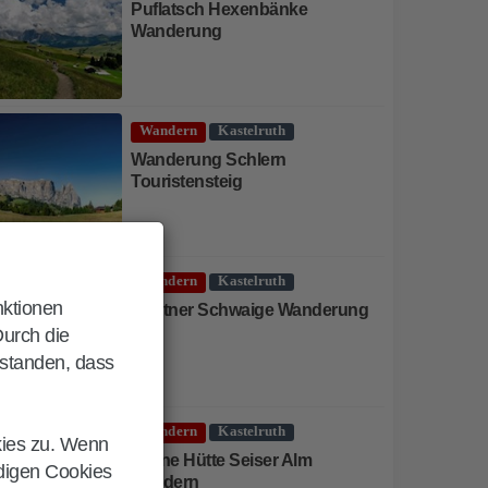
Puflatsch Hexenbänke
Wanderung
Wandern
Kastelruth
Wanderung Schlern
Touristensteig
Wandern
Kastelruth
nktionen
Gostner Schwaige Wanderung
Durch die
rstanden, dass
Wandern
Kastelruth
kies zu. Wenn
Tuene Hütte Seiser Alm
ndigen Cookies
wandern