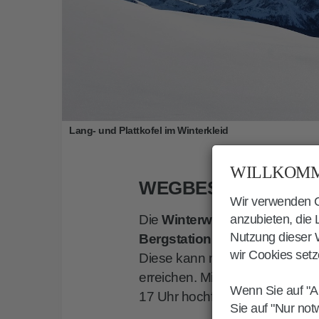
Lang- und Plattkofel im Winterkleid
WILLKOMM
WEGBESCHREIBUN
Wir verwenden Co
Die
Winterwanderung auf den
anzubieten, die
Nutzung dieser W
Bergstation der Seiser-Alm-
wir Cookies setz
Diese kann man mit der Kabin
erreichen. Mit Letzterem kann 
Wenn Sie auf "A
17 Uhr hochfahren (Stand 2022
Sie auf "Nur not