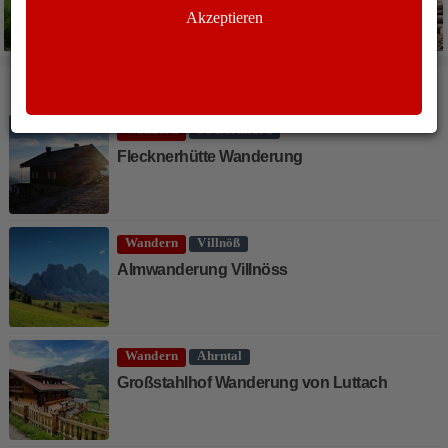
Akzeptieren
WEITERE ARTIKEL
Wandern
St. Leonhard
Flecknerhütte Wanderung
Wandern
Villnöß
Almwanderung Villnöss
Wandern
Ahrntal
Großstahlhof Wanderung von Luttach