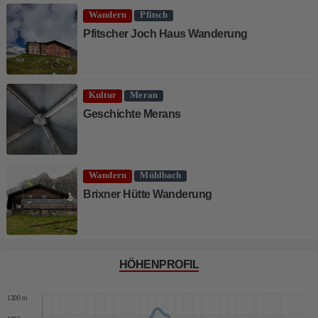
Wandern
Pfitsch
Pfitscher Joch Haus Wanderung
Kultur
Meran
Geschichte Merans
Wandern
Mühlbach
Brixner Hütte Wanderung
HÖHENPROFIL
1350 m
1300 m