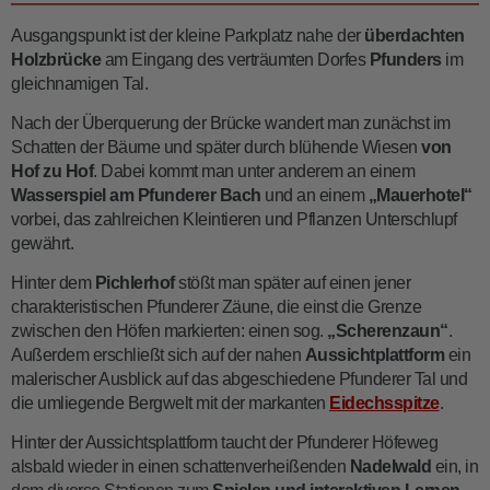
Ausgangspunkt ist der kleine Parkplatz nahe der
überdachten
Holzbrücke
am Eingang des verträumten Dorfes
Pfunders
im
gleichnamigen Tal.
Nach der Überquerung der Brücke wandert man zunächst im
Schatten der Bäume und später durch blühende Wiesen
von
Hof zu Hof
. Dabei kommt man unter anderem an einem
Wasserspiel
am Pfunderer Bach
und an einem
„Mauerhotel“
vorbei, das zahlreichen Kleintieren und Pflanzen Unterschlupf
gewährt.
Hinter dem
Pichlerhof
stößt man später auf einen jener
charakteristischen Pfunderer Zäune, die einst die Grenze
zwischen den Höfen markierten: einen sog.
„Scherenzaun“
.
Außerdem erschließt sich auf der nahen
Aussichtplattform
ein
malerischer Ausblick auf das abgeschiedene Pfunderer Tal und
die umliegende Bergwelt mit der markanten
Eidechsspitze
.
Hinter der Aussichtsplattform taucht der Pfunderer Höfeweg
alsbald wieder in einen schattenverheißenden
Nadelwald
ein, in