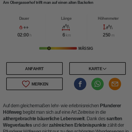
Am Obergasserhof trifft man auf einen alten Backofen
Dauer
Länge
Höhenmeter
02:00
6
250
h
km
m
MÄSSIG
ANFAHRT
KARTE
MERKEN
Auf dem gleichermaßen lehr- wie erlebnisreichen
Pfunderer
Höfeweg
begibt man sich auf eine Art Zeitreise in die
althergebrachte bäuerliche Lebenswelt
. Dank des
sanften
Wegverlaufes
und der
zahlreichen Erlebnispunkte
zählt der
Pfunderer Höfeweg nicht nur zu den schönsten Wanderwegen in