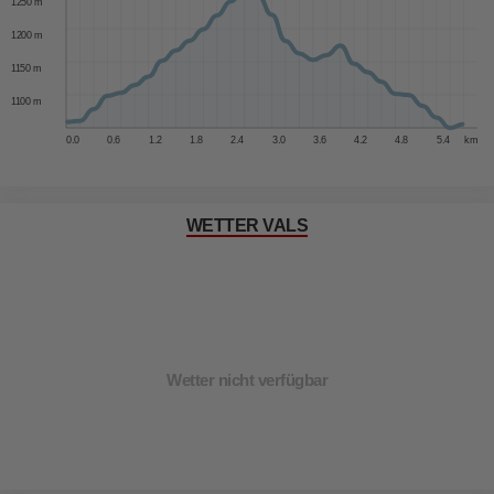
1250 m
1200 m
1150 m
1100 m
0.0
0.6
1.2
1.8
2.4
3.0
3.6
4.2
4.8
5.4
km
WETTER VALS
Wetter nicht verfügbar