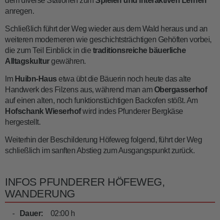
dem diverse Stationen zum
Spielen und interaktiven Lernen
anregen.
Schließlich führt der Weg wieder aus dem Wald heraus und an
weiteren moderneren wie geschichtsträchtigen Gehöften vorbei,
die zum Teil Einblick in die
traditionsreiche bäuerliche
Alltagskultur
gewähren.
Im
Huibn-Haus
etwa übt die Bäuerin noch heute das alte
Handwerk des Filzens aus, während man am
Obergasserhof
auf einen alten, noch funktionstüchtigen Backofen stößt. Am
Hofschank Wieserhof
wird indes Pfunderer Bergkäse
hergestellt.
Weiterhin der Beschilderung Höfeweg folgend, führt der Weg
schließlich im sanften Abstieg zum Ausgangspunkt zurück.
INFOS PFUNDERER HÖFEWEG,
WANDERUNG
Dauer:
02:00 h