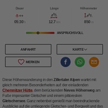
Dauer
Länge
Höhenmeter
05:30
12.7
850
h
km
m
ANSPRUCHSVOLL
ANFAHRT
KARTE
MERKEN
Diese Höhenwanderung in den
Zillertaler Alpen
wartet mit
gleich mehreren Besonderheiten auf: der einladenden
Chemnitzer Hütte
, dem berückenden
Neves Höhenweg
am
Fuße imposanter Gletscher und einem pittoresken
Gletschersee
. Ganz nebenbei genießt man beeindruckende
Ausblicke auf die umliegende Gletscher- und Bergwelt und das