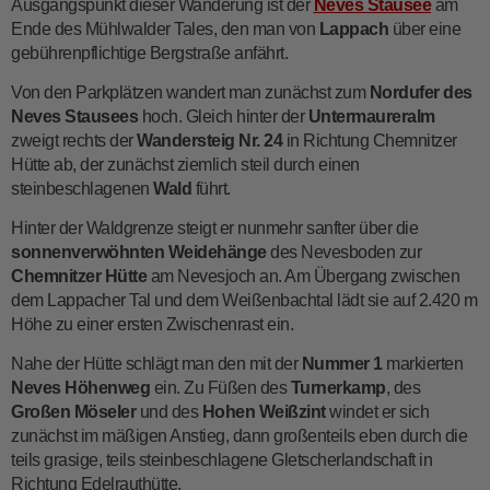
Ausgangspunkt dieser Wanderung ist der
Neves Stausee
am
Ende des Mühlwalder Tales, den man von
Lappach
über eine
gebührenpflichtige Bergstraße anfährt.
Von den Parkplätzen wandert man zunächst zum
Nordufer des
Neves Stausees
hoch. Gleich hinter der
Untermaureralm
zweigt rechts der
Wandersteig Nr. 24
in Richtung Chemnitzer
Hütte ab, der zunächst ziemlich steil durch einen
steinbeschlagenen
Wald
führt.
Hinter der Waldgrenze steigt er nunmehr sanfter über die
sonnenverwöhnten Weidehänge
des Nevesboden zur
Chemnitzer Hütte
am Nevesjoch an. Am Übergang zwischen
dem Lappacher Tal und dem Weißenbachtal lädt sie auf 2.420 m
Höhe zu einer ersten Zwischenrast ein.
Nahe der Hütte schlägt man den mit der
Nummer 1
markierten
Neves Höhenweg
ein. Zu Füßen des
Turnerkamp
, des
Großen Möseler
und des
Hohen Weißzint
windet er sich
zunächst im mäßigen Anstieg, dann großenteils eben durch die
teils grasige, teils steinbeschlagene Gletscherlandschaft in
Richtung Edelrauthütte.