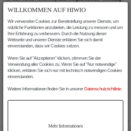
begehen, wenn die Gletscherschmelze noch nicht im vollen
WILLKOMMEN AUF HIWIO
Gange ist.
Wir verwenden Cookies zur Bereitstellung unserer Dienste, um
Wer genau hinsieht, entdeckt unterwegs vielleicht einige
nützliche Funktionen anzubieten, die Leistung zu messen und um
Minerale
. Auf dem Gebiet der Zillertaler Alpen und der Hohen
Ihre Erfahrung zu verbessern. Durch die Nutzung dieser
Tauern wurden übrigens mehr als
200 verschiedene
Webseite und unserer Dienste erklären Sie sich damit
Mineralienarten
nachgewiesen.
einverstanden, dass wir Cookies setzen.
Wenn Sie auf "Akzeptieren" klicken, stimmen Sie der
INFOS NEVES HÖHENWEG
Verwendung aller Cookies zu. Wenn Sie auf "Nur notwendige"
klicken, erklären Sie sich nur mit technisch notwendigen Cookies
Dauer:
05:30 h
einverstanden.
Länge:
12.7 km
Höhenmeter:
850 m
Weitere Informationen finden Sie in unserer
Datenschutzrichtlinie
.
Min. Höhe:
1858 m
Max. Höhe:
2667 m
16.05.2019
Mehr Informationen