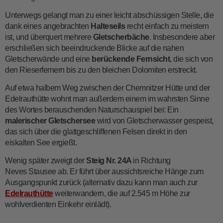
Unterwegs gelangt man zu einer leicht abschüssigen Stelle, die
dank eines angebrachten
Halteseils
recht einfach zu meistern
ist, und überquert mehrere
Gletscherbäche
. Insbesondere aber
erschließen sich beeindruckende Blicke auf die nahen
Gletscherwände und eine
berückende
Fernsicht
, die sich von
den Rieserfernern bis zu den bleichen Dolomiten erstreckt.
Auf etwa halbem Weg zwischen der Chemnitzer Hütte und der
Edelrauthütte wohnt man außerdem einem im wahrsten Sinne
des Wortes berauschenden Naturschauspiel bei: Ein
malerischer Gletschersee
wird von Gletscherwasser gespeist,
das sich über die glattgeschliffenen Felsen direkt in den
eiskalten See ergießt.
Wenig später zweigt der
Steig Nr. 24A
in Richtung
Neves Stausee ab. Er führt über aussichtsreiche Hänge zum
Ausgangspunkt zurück (alternativ dazu kann man auch zur
Edelrauthütte
weiterwandern, die auf 2.545 m Höhe zur
wohlverdienten Einkehr einlädt).