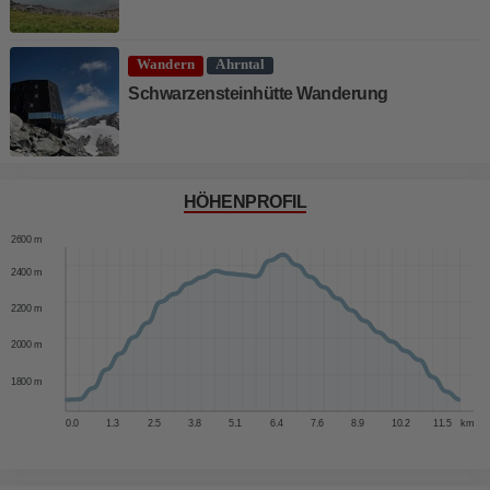
Wandern
Ahrntal
Schwarzensteinhütte Wanderung
HÖHENPROFIL
2600 m
2400 m
2200 m
2000 m
1800 m
0.0
1.3
2.5
3.8
5.1
6.4
7.6
8.9
10.2
11.5
km