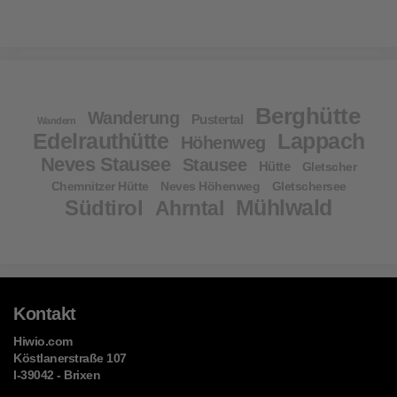
Berghütte
Wanderung
Pustertal
Wandern
Edelrauthütte
Lappach
Höhenweg
Neves Stausee
Stausee
Hütte
Gletscher
Chemnitzer Hütte
Neves Höhenweg
Gletschersee
Mühlwald
Südtirol
Ahrntal
Kontakt
Hiwio.com
Köstlanerstraße 107
I-39042 - Brixen