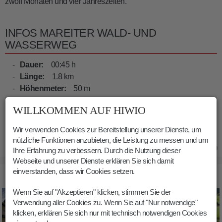
zwölf Monaten und vier Jahreszeiten.
INFOS MAREITER WALD- UND
WASSERWEG
Dauer:
00:45 h
Länge:
1.8 km
Höhenmeter:
50 m
Min. Höhe:
1033 m
WILLKOMMEN AUF HIWIO
Max. Höhe:
1079 m
Wir verwenden Cookies zur Bereitstellung unserer Dienste, um
nützliche Funktionen anzubieten, die Leistung zu messen und um
13.10.2019
Ihre Erfahrung zu verbessern. Durch die Nutzung dieser
Webseite und unserer Dienste erklären Sie sich damit
einverstanden, dass wir Cookies setzen.
BILDER MAREITER WALD- UND WASSERWEG
Wenn Sie auf "Akzeptieren" klicken, stimmen Sie der
Verwendung aller Cookies zu. Wenn Sie auf "Nur notwendige"
klicken, erklären Sie sich nur mit technisch notwendigen Cookies