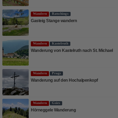
Wandern
Ratschings
Gasteig Stange wandern
Wandern
Kastelruth
Wanderung von Kastelruth nach St. Michael
Wandern
Prags
Wanderung auf den Hochalpenkopf
Wandern
Gsies
Hörneggele Wanderung