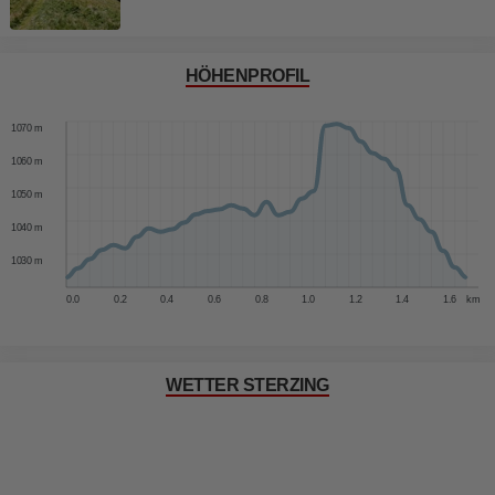
HÖHENPROFIL
1080 m
1070 m
1060 m
1050 m
1040 m
1030 m
0.0
0.2
0.4
0.6
0.8
1.0
1.2
1.4
1.6
km
WETTER STERZING