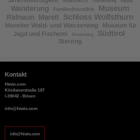
Themenweg
Wipptal
Museum
Wanderung
Familienfreundlich
Schloss Wolfsthurn
Ridnaun
Mareit
Mareiter Wald- und Wasserweg
Museum für
Südtirol
Jagd und Fischerei
Kinderweg
Sterzing
Kontakt
Hiwio.com
Köstlanerstraße 107
I-39042 - Brixen
info@hiwio.com
info@hiwio.com