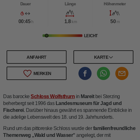
Dauer
Länge
Höhenmeter
00:45
1.8
50
h
km
m
LEICHT
ANFAHRT
KARTE
MERKEN
Das barocke
Schloss Wolfsthurn
in
Mareit
bei Sterzing
beherbergt seit 1996 das
Landesmuseum für Jagd und
Fischerei
. Darüber hinaus gewährt es spannende Einblicke in
die adelige Lebenswelt des 18. und 19. Jahrhunderts.
Rund um das pittoreske Schloss wurde der
familienfreundliche
Themenweg „Wald und Wasser“
angelegt, der mit