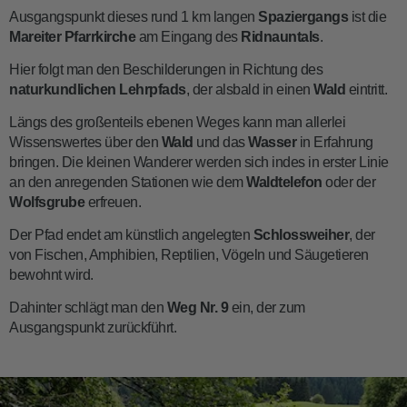
Ausgangspunkt dieses rund 1 km langen
Spaziergangs
ist die
Mareiter Pfarrkirche
am Eingang des
Ridnauntals
.
Hier folgt man den Beschilderungen in Richtung des
naturkundlichen Lehrpfads
, der alsbald in einen
Wald
eintritt.
Längs des großenteils ebenen Weges kann man allerlei
Wissenswertes über den
Wald
und das
Wasser
in Erfahrung
bringen. Die kleinen Wanderer werden sich indes in erster Linie
an den anregenden Stationen wie dem
Waldtelefon
oder der
Wolfsgrube
erfreuen.
Der Pfad endet am künstlich angelegten
Schlossweiher
, der
von Fischen, Amphibien, Reptilien, Vögeln und Säugetieren
bewohnt wird.
Dahinter schlägt man den
Weg Nr. 9
ein, der zum
Ausgangspunkt zurückführt.