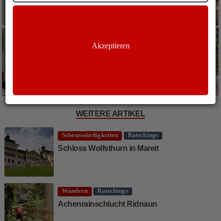
Akzeptieren
WEITERE ARTIKEL
Sehenswürdigkeiten
Ratschings
Schloss Wolfsthurn in Mareit
Wandern
Ratschings
Achenrainschlucht Ridnaun