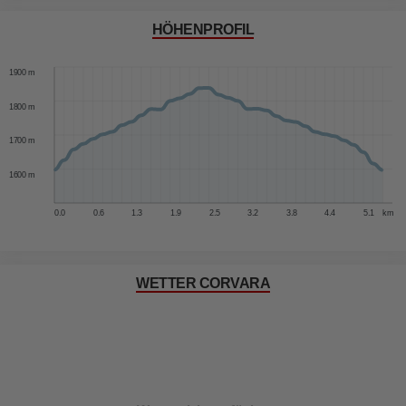
HÖHENPROFIL
2000 m
1900 m
1800 m
1700 m
1600 m
0.0
0.6
1.3
1.9
2.5
3.2
3.8
4.4
5.1
km
WETTER CORVARA