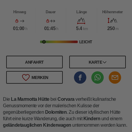
Hinweg
Dauer
Länge
Höhenmeter
01:00
01:45
5.4
250
h
h
km
m
LEICHT
ANFAHRT
KARTE
MERKEN
Die
La Marmotta Hütte
bei
Corvara
verheißt kulinarische
Genussmomente vor der malerischen Kulisse der
gegenüberliegenden
Dolomiten
. Zu dieser idyllischen Hütte
führt eine kurze Wanderung, die auch mit
Kindern
und einem
geländetauglichen Kinderwagen
unternommen werden kann.