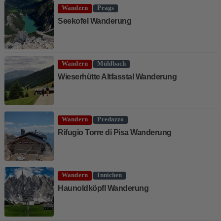
Wandern
Prags
Seekofel Wanderung
Wandern
Mühlbach
Wieserhütte Altfasstal Wanderung
Wandern
Predazzo
Rifugio Torre di Pisa Wanderung
Wandern
Innichen
Haunoldköpfl Wanderung