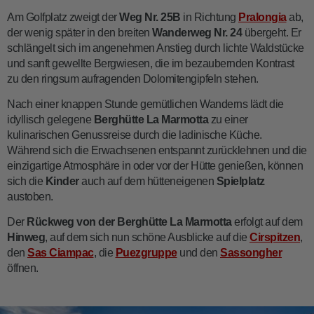
Am Golfplatz zweigt der
Weg Nr. 25B
in Richtung
Pralongia
ab,
der wenig später in den breiten
Wanderweg Nr. 24
übergeht. Er
schlängelt sich im angenehmen Anstieg durch lichte Waldstücke
und sanft gewellte Bergwiesen, die im bezaubernden Kontrast
zu den ringsum aufragenden Dolomitengipfeln stehen.
Nach einer knappen Stunde gemütlichen Wanderns lädt die
idyllisch gelegene
Berghütte La Marmotta
zu einer
kulinarischen Genussreise durch die ladinische Küche.
Während sich die Erwachsenen entspannt zurücklehnen und die
einzigartige Atmosphäre in oder vor der Hütte genießen, können
sich die
Kinder
auch auf dem hütteneigenen
Spielplatz
austoben.
Der
Rückweg von der Berghütte La Marmotta
erfolgt auf dem
Hinweg
, auf dem sich nun schöne Ausblicke auf die
Cirspitzen
,
den
Sas Ciampac
, die
Puezgruppe
und den
Sassongher
öffnen.