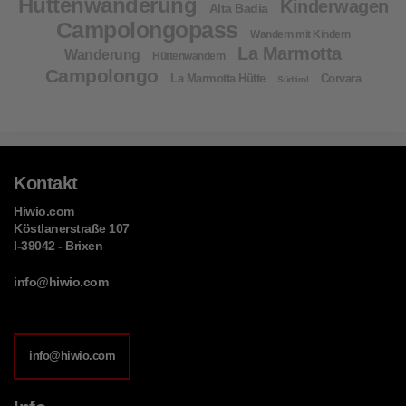
Hüttenwanderung
Kinderwagen
Alta Badia
Campolongopass
Wandern mit Kindern
La Marmotta
Wanderung
Hüttenwandern
Campolongo
La Marmotta Hütte
Corvara
Südtirol
Kontakt
Hiwio.com
Köstlanerstraße 107
I-39042 - Brixen
info@hiwio.com
info@hiwio.com