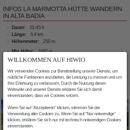
INFOS LA MARMOTTA HÜTTE WANDERN
IN ALTA BADIA
Dauer:
01:45 h
Länge:
5.4 km
Höhenmeter:
250 m
Min. Höhe:
1697 m
Max. Höhe:
1942 m
WILLKOMMEN AUF HIWIO
Wir verwenden Cookies zur Bereitstellung unserer Dienste, um
16.04.2023
nützliche Funktionen anzubieten, die Leistung zu messen und um
Ihre Erfahrung zu verbessern. Durch die Nutzung dieser
Webseite und unserer Dienste erklären Sie sich damit
BILDER LA MARMOTTA HÜTTE WANDERN IN ALTA BADIA
einverstanden, dass wir Cookies setzen.
Wenn Sie auf "Akzeptieren" klicken, stimmen Sie der
Verwendung aller Cookies zu. Wenn Sie auf "Nur notwendige"
klicken, erklären Sie sich nur mit technisch notwendigen Cookies
einverstanden.