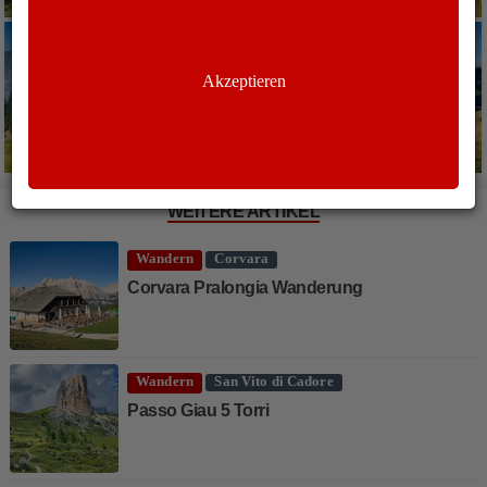
Akzeptieren
WEITERE ARTIKEL
Wandern
Corvara
Corvara Pralongia Wanderung
Wandern
San Vito di Cadore
Passo Giau 5 Torri