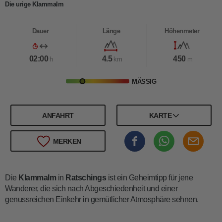
Die urige Klammalm
Dauer
Länge
Höhenmeter
02:00
4.5
450
h
km
m
MÄSSIG
ANFAHRT
KARTE
MERKEN
Die
Klammalm
in
Ratschings
ist ein Geheimtipp für jene
Wanderer, die sich nach Abgeschiedenheit und einer
genussreichen Einkehr in gemütlicher Atmosphäre sehnen.