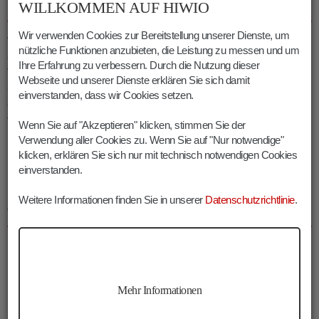
WILLKOMMEN AUF HIWIO
HUISELE
Wir verwenden Cookies zur Bereitstellung unserer Dienste, um
Wie die meisten Sagen birgt auch jene des Pfeifer Huiseles
nützliche Funktionen anzubieten, die Leistung zu messen und um
einen
wahren Kern
: Nachdem er wegen nicht näher benannter
Ihre Erfahrung zu verbessern. Durch die Nutzung dieser
Vergehen der
Hexerei
bezichtigt worden war, wurde der etwa
Webseite und unserer Dienste erklären Sie sich damit
60-jährige
Mathäus Hägele
im November des Jahres
1685
einverstanden, dass wir Cookies setzen.
enthauptet und anschließend
verbrannt
. Die meisten seiner
vermeintlichen Untaten wurden dem
„Hexenmeister“
aber erst
Wenn Sie auf "Akzeptieren" klicken, stimmen Sie der
postum angedichtet. Die Wanderung führt übrigens gleich zu
Verwendung aller Cookies zu. Wenn Sie auf "Nur notwendige"
Beginn an den
Ruinen seines Geburtshauses
vorbei.
klicken, erklären Sie sich nur mit technisch notwendigen Cookies
einverstanden.
INFOS KLAMMALM RATSCHINGS
Weitere Informationen finden Sie in unserer
Datenschutzrichtlinie
.
WANDERUNG
Dauer:
02:00 h
Länge:
4.5 km
Höhenmeter:
450 m
Mehr Informationen
Min. Höhe:
1481 m
Max. Höhe:
1926 m