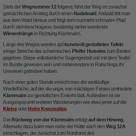
Stets der
Wegnummer 12
folgend, führt der Weg im zunächst
gemächlichen Anstieg durch einen
Nadelwald
. Alsbald tritt man
aus dem Wald heraus und folgt dem nunmehr schmalen Pfad
durch steinbeschlagene, beständig steiler werdende
Wiesenhänge
in Richtung Klammalm.
Längs des Weges werden auf
kunstvoll gestalteten Tafeln
einige Streiche des schelmischen
Pfeifer Huiseles
zum Besten
gegeben. Diese volkstümliche Sagengestalt soll mit dem Teufel
im Bunde gewesen sein und insbesondere in Ratschings ihr
Unwesen getrieben haben.
Nach einer guten Stunde erreicht man die weitläufige
Weidefläche, auf der die urige, von mächtigen Felsen umfriedete
Klammalm
zur gemütlichen Einkehr lädt. Außerdem ist sie
Ausgangspunkt weiterer Wanderungen wie etwa jener auf die
Kleine
oder
Hohe Kreuzspitze
.
Der
Rückweg
von der Klammalm
erfolgt
auf dem Hinweg
.
Alternativ dazu kann man nahe der Hütte auch den
Weg 12A
einschlagen, der zunächst zum Nordrand des