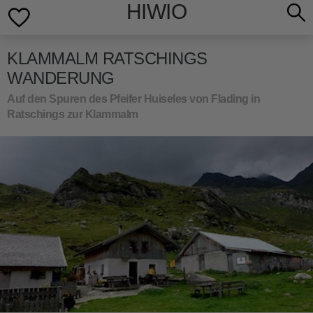
HIWIO
KLAMMALM RATSCHINGS
WANDERUNG
Auf den Spuren des Pfeifer Huiseles von Flading in
Ratschings zur Klammalm