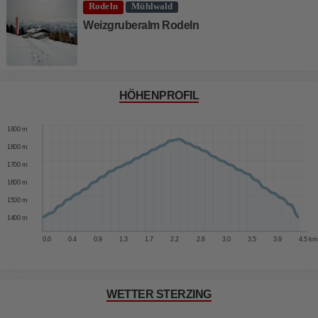
Rodeln
Mühlwald
Weizgruberalm Rodeln
HÖHENPROFIL
2000 m
1900 m
1800 m
1700 m
1600 m
1500 m
1400 m
0.0
0.4
0.9
1.3
1.7
2.2
2.6
3.0
3.5
3.9
4.5 km
WETTER STERZING