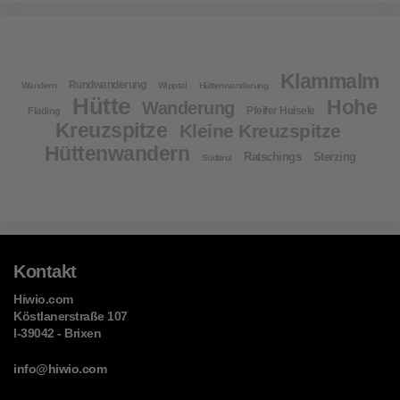
Klammalm
Rundwanderung
Wandern
Wipptal
Hüttenwanderung
Hütte
Hohe
Wanderung
Pfeifer Huisele
Flading
Kreuzspitze
Kleine Kreuzspitze
Hüttenwandern
Ratschings
Sterzing
Südtirol
Kontakt
Hiwio.com
Köstlanerstraße 107
I-39042 - Brixen
info@hiwio.com