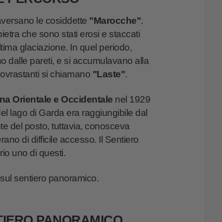
raversano le cosiddette
"Marocche"
.
ietra che sono stati erosi e staccati
ltima glaciazione. In quel periodo,
rono dalle pareti, e si accumulavano alla
 sovrastanti si chiamano
"Laste"
.
a Orientale e Occidentale
nel 1929
del lago di Garda era raggiungibile dal
te del posto, tuttavia, conosceva
ano di difficile accesso. Il Sentiero
o uno di questi.
sul sentiero panoramico.
TIERO PANORAMICO