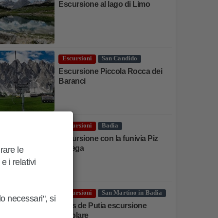
Escursione al lago di Limo
Escursioni
San Candido
Escursione Piccola Rocca dei
Baranci
Escursioni
Badia
Escursione con la funivia Piz
Sorega
urare le
 i relativi
Escursioni
San Martino in Badia
lo necessari", si
Sass de Putia escursione
circolare