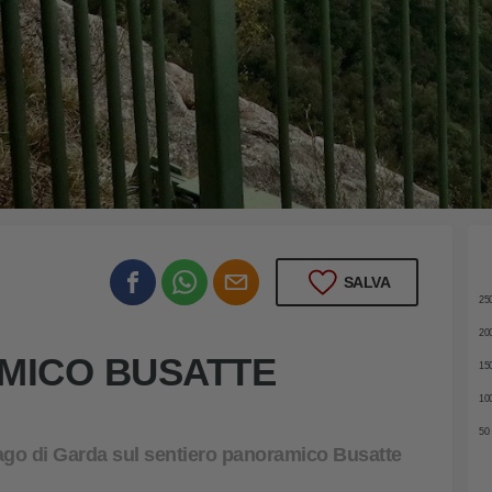
ose
30
SALVA
25
20
MICO BUSATTE
15
10
50
ago di Garda sul sentiero panoramico Busatte