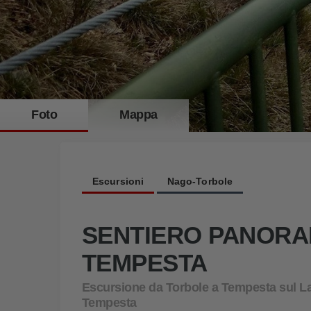
Foto
Mappa
Le scale metalliche conducono in sicurezza sulle ripide pareti rocci
Escursioni
Nago-Torbole
SENTIERO PANORA
TEMPESTA
Escursione da Torbole a Tempesta sul L
Tempesta