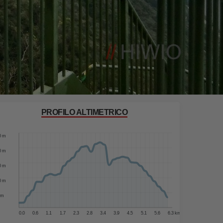
PROFILO ALTIMETRICO
0 m
0 m
0 m
0 m
0 m
 m
0.0
0.6
1.1
1.7
2.3
2.8
3.4
3.9
4.5
5.1
5.6
6.3 km