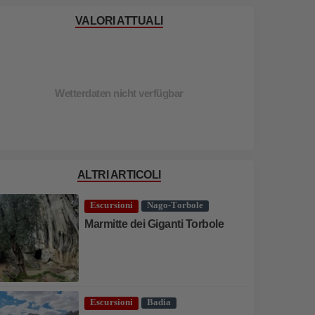
VALORI ATTUALI
Wetterdaten nicht verfügbar
ALTRI ARTICOLI
Escursioni
Nago-Torbole
Marmitte dei Giganti Torbole
Escursioni
Badia