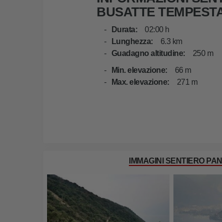
BUSATTE TEMPEST
Durata:
02:00 h
Lunghezza:
6.3 km
Guadagno altitudine:
250 m
Min. elevazione:
66 m
Max. elevazione:
271 m
IMMAGINI SENTIERO P