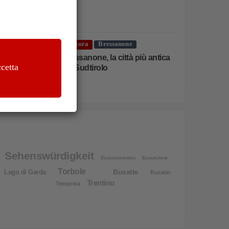
Cultura
Bressanone
Bressanone, la città più antica
cetta
del Sudtirolo
Sehenswürdigkeit
Escursionismo
Escursione
Torbole
Busatte
Lago di Garda
Busatte-
Trentino
Tempesta