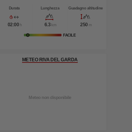
Durata
Lunghezza
Guadagno altitudine
02:00
6.3
250
h
km
m
FACILE
METEO RIVA DEL GARDA
Meteo non disponibile