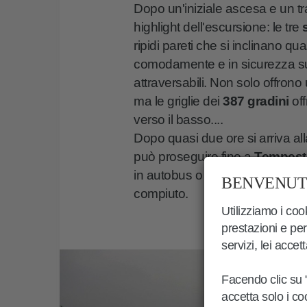
Dopo un'iniziale ascesa e un tra
highlight dell'escursione: le tre
ripidi pareti che si inclinano q
comodamente e in sicurezza sui 
attraversabili. Non solo offrono
ma le griglie dei
387 gradini
off
verso il basso....
Dopo quasi due ore si arriva all
può proseguire fino a
Tempest
in autobus o prendere la via de
BENVENUTI
compiuto.
Utilizziamo i cook
prestazioni e per
servizi, lei accet
Facendo clic su "
accetta solo i c