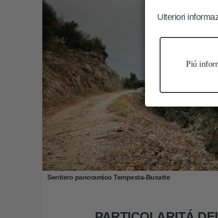
Ulteriori informa
Piú infor
Sentiero panoramico Tempesta-Busatte
PARTICOLARITÁ D