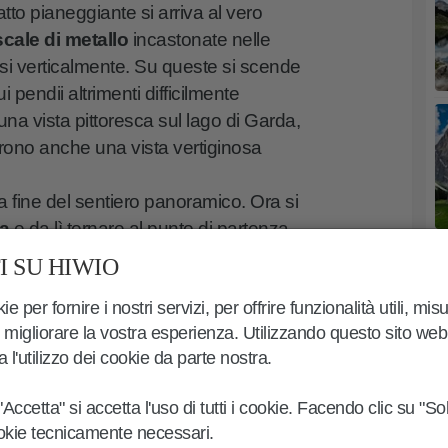
tto pianeggiante si arriva al vero
scale di metallo
incastonate nelle
uasi verticalmente. Su queste si scende
pendii altrimenti difficilmente
 una vista pittoresca sul lago di Garda,
rono anche una vista vertiginosa
a fine del sentiero panoramico. Ora si
a
e da lì tornare al punto di partenza
l ritorno sul percorso appena
 SU HIWIO
ie per fornire i nostri servizi, per offrire funzionalità utili, mis
 migliorare la vostra esperienza. Utilizzando questo sito web e
ta l'utilizzo dei cookie da parte nostra.
Accetta" si accetta l'uso di tutti i cookie. Facendo clic su "So
ookie tecnicamente necessari.