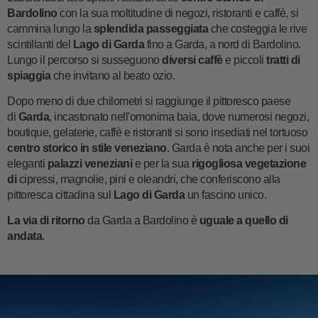
Bardolino
con la sua moltitudine di negozi, ristoranti e caffè, si
cammina lungo la
splendida passeggiata
che costeggia le rive
scintillanti del
Lago di Garda
fino a Garda, a nord di Bardolino.
Lungo il percorso si susseguono
diversi caffè
e piccoli
tratti di
spiaggia
che invitano al beato ozio.
Dopo meno di due chilometri si raggiunge il pittoresco paese
di
Garda
, incastonato nell'omonima baia, dove numerosi negozi,
boutique, gelaterie, caffè e ristoranti si sono insediati nel tortuoso
centro storico in stile veneziano
. Garda è nota anche per i suoi
eleganti
palazzi veneziani
e per la sua
rigogliosa vegetazione
di
cipressi, magnolie, pini e oleandri, che conferiscono alla
pittoresca cittadina sul
Lago di Garda
un fascino unico.
La via di ritorno
da Garda a Bardolino è
uguale a quello di
andata
.