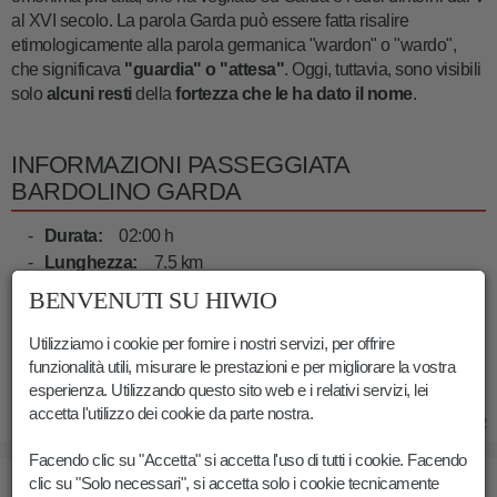
al XVI secolo. La parola Garda può essere fatta risalire
etimologicamente alla parola germanica "wardon" o "wardo",
che significava
"guardia" o "attesa"
. Oggi, tuttavia, sono visibili
solo
alcuni resti
della
fortezza che le ha dato il nome
.
INFORMAZIONI PASSEGGIATA
BARDOLINO GARDA
Durata:
02:00 h
Lunghezza:
7.5 km
Guadagno altitudine:
25 m
BENVENUTI SU HIWIO
Min. elevazione:
65 m
Utilizziamo i cookie per fornire i nostri servizi, per offrire
Max. elevazione:
75 m
funzionalità utili, misurare le prestazioni e per migliorare la vostra
esperienza. Utilizzando questo sito web e i relativi servizi, lei
accetta l'utilizzo dei cookie da parte nostra.
02.11.2022
Facendo clic su "Accetta" si accetta l'uso di tutti i cookie. Facendo
IMMAGINI PASSEGGIATA BARDOLINO GARDA
clic su "Solo necessari", si accetta solo i cookie tecnicamente