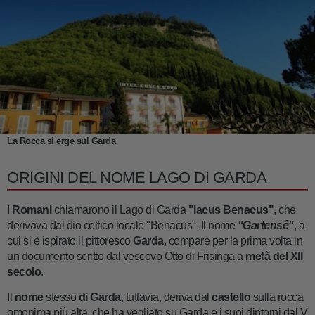
La Rocca si erge sul Garda
ORIGINI DEL NOME LAGO DI GARDA
I
Romani
chiamarono il Lago di Garda
"lacus Benacus"
, che
derivava dal dio celtico locale "Benacus". Il nome
"Gartensê"
, a
cui si è ispirato il pittoresco
Garda
, compare per la prima volta in
un documento scritto dal vescovo Otto di Frisinga a
metà del XII
secolo
.
Il
nome
stesso
di Garda
, tuttavia, deriva dal
castello
sulla rocca
omonima più alta, che ha vegliato su Garda e i suoi dintorni dal V