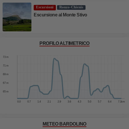
Escursioni
Ronzo-Chienis
Escursione al Monte Stivo
PROFILO ALTIMETRICO
75 m
73 m
71 m
69 m
67 m
65 m
0.0
0.7
1.4
2.1
2.9
3.6
4.3
5.0
5.7
6.4
7.1
km
METEO BARDOLINO