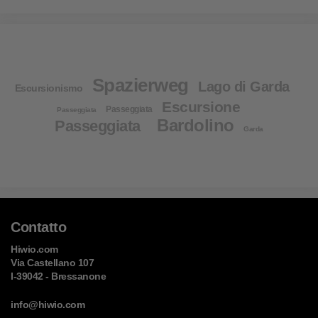
Spazierweg
Lago di Garda
Escursionismo
Escursione
Passeggiata
Passeggiata
Bardolino
Passeggiata
Garda
Contatto
Hiwio.com
Via Castellano 107
I-39042 - Bressanone
info@hiwio.com