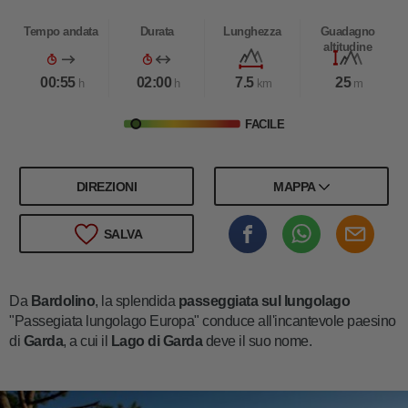
Tempo andata
Durata
Lunghezza
Guadagno
altitudine
00:55
02:00
7.5
25
h
h
km
m
FACILE
DIREZIONI
MAPPA
SALVA
Da
Bardolino
, la splendida
passeggiata sul lungolago
"Passegiata lungolago Europa" conduce all'incantevole paesino
di
Garda
, a cui il
Lago di Garda
deve il suo nome.