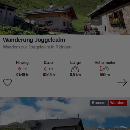
Wanderung Joggelealm
Wandern zur Joggelealm in Ridnaun
Hinweg
Dauer
Länge
Höhenmeter
01:40 h
02:45 h
6,5 km
550 m
Brenner
Wandern