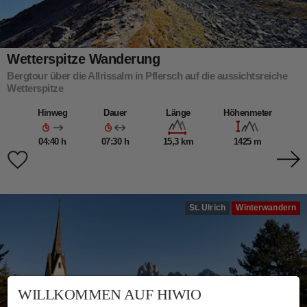
Wetterspitze Wanderung
Bergtour über die Allrissalm in Pflersch auf die aussichtsreiche
Wetterspitze
Hinweg
Dauer
Länge
Höhenmeter
04:40 h
07:30 h
15,3 km
1425 m
St. Ulrich
Winterwandern
WILLKOMMEN AUF HIWIO