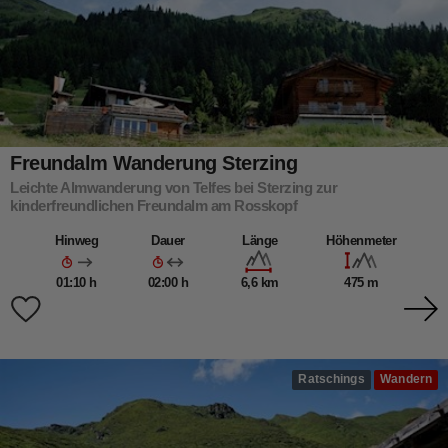
Freundalm Wanderung Sterzing
Leichte Almwanderung von Telfes bei Sterzing zur
kinderfreundlichen Freundalm am Rosskopf
Hinweg
Dauer
Länge
Höhenmeter
01:10 h
02:00 h
6,6 km
475 m
Ratschings
Wandern