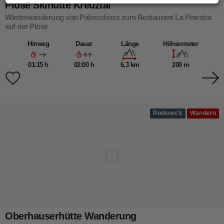
Plose Skihütte Kreuztal
Winterwanderung von Palmschoss zum Restaurant La Finestra
auf der Plose
Hinweg
Dauer
Länge
Höhenmeter
01:15 h
02:00 h
6,3 km
200 m
Rodeneck
Wandern
Oberhauserhütte Wanderung