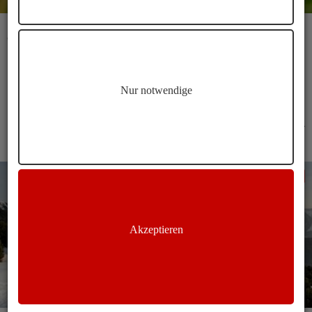
Rodeneck Bienenweg Wanderung
Wandern auf dem Bienenweg um Rodeneck
Dauer
Länge
Höhenmeter
Nur notwendige
02:00 h
6,5 km
275 m
Brixen
Winterwandern
Akzeptieren