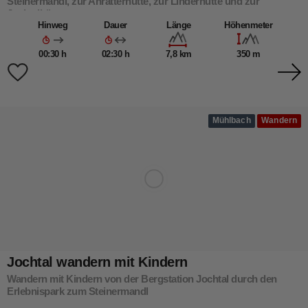
Steinermandl, zur Anratterhütte, zur Linderhütte und zur
Jochtalhütte
Hinweg
Dauer
Länge
Höhenmeter
00:30 h
02:30 h
7,8 km
350 m
Mühlbach
Wandern
Jochtal wandern mit Kindern
Wandern mit Kindern von der Bergstation Jochtal durch den
Erlebnispark zum Steinermandl