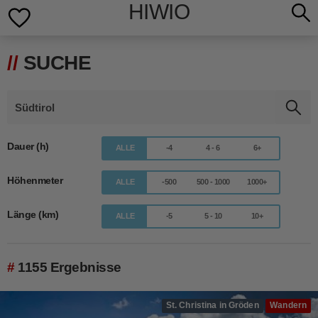
HIWIO
SUCHE
Dauer (h)
ALLE
-4
4 - 6
6+
Höhenmeter
ALLE
-500
500 - 1000
1000+
Länge (km)
ALLE
-5
5 - 10
10+
1155 Ergebnisse
St. Christina in Gröden
Wandern