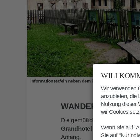
WILLKOMM
Informationstafeln neben dem Grandhotel
Wir verwenden Co
anzubieten, die
Nutzung dieser W
WANDERUNG WILDB
wir Cookies setz
Die gemütliche Wanderung vo
Wenn Sie auf "A
Grandhotel Wildbad
nimmt am
Sie auf "Nur not
Anfang.