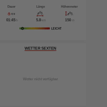
Dauer
Länge
Höhenmeter
01:45
5.8
150
h
km
m
LEICHT
WETTER SEXTEN
Wetter nicht verfügbar