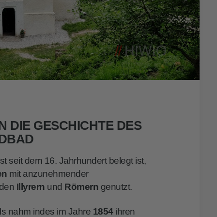
IN DIE GESCHICHTE DES
LDBAD
 seit dem 16. Jahrhundert belegt ist,
en
mit anzunehmender
n den
Illyrern
und
Römern
genutzt.
ls nahm indes im Jahre
1854
ihren