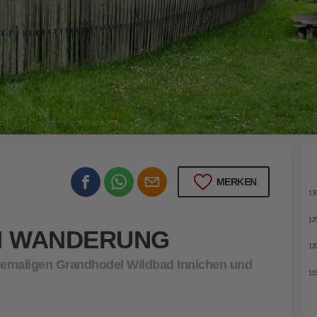
en von einst ihre noble Blässe
13
MERKEN
13
12
N WANDERUNG
12
emaligen Grandhodel Wildbad Innichen und
11