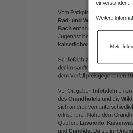
einverstanden.
Vom Parkplatz aus wandert m
Weitere Informat
Rad- und Wanderweg Nr. 105
Bach
entlangführt. Unterwegs
Jugendstilhotel „Sole Paradiso“
kaiserlichen Wien
atmet.
Mehr Infor
Schließlich zweigt am rechte
der im sanften Anstieg zum ehe
dem Verfall preisgegebenen
G
Vor Ort geben
Infotafeln
einen 
des
Grandhotels
und die
Wild
sich an drei, von unterschiedli
erfrischen... Nahe dem Grandhot
Quellen:
Lavaredo
,
Kaiserwa
und
Candida
. Da sie im Unte