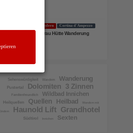
Wandern
Cortina d'Ampezzo
Averau Hütte Wanderung
ptieren
Wanderung
Sehenswürdigkeit
Wandern
Dolomiten
3 Zinnen
Pustertal
Wildbad Innichen
Familienfreundlich
Quellen
Heilbad
Heilquellen
Wandern mit
Haunold Lift
Grandhotel
Kindern
Sexten
Südtirol
Innichen