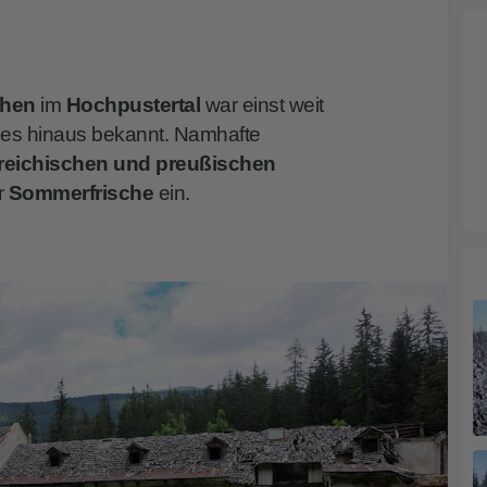
chen
im
Hochpustertal
war einst weit
les hinaus bekannt. Namhafte
reichischen und preußischen
r
Sommerfrische
ein.