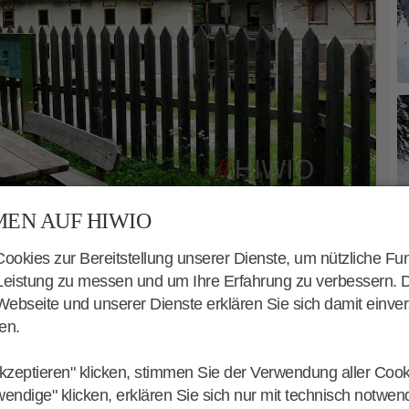
EN AUF HIWIO
okies zur Bereitstellung unserer Dienste, um nützliche Fu
 Leistung zu messen und um Ihre Erfahrung zu verbessern. 
ebseite und unserer Dienste erklären Sie sich damit einve
AD INNICHEN
en.
n
Innichen
zum einstigen
kzeptieren" klicken, stimmen Sie der Verwendung aller Coo
 Parkplatz des
Haunoldliftes
ihren
wendige" klicken, erklären Sie sich nur mit technisch notwe