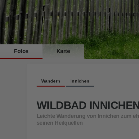
Fotos
Karte
Umgeben von schattenspendenden Wäldern, wahrten die edlen Dam
Wandern
Innichen
WILDBAD INNICHE
Leichte Wanderung von Innichen zum eh
seinen Heilquellen