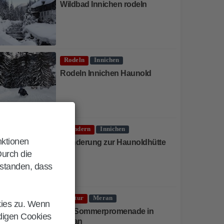
Wildbad Innichen rodeln
Rodeln
Innichen
Rodeln Innichen Haunold
Wandern
Innichen
nktionen
Wanderung zur Haunoldhütte
Durch die
rstanden, dass
Kultur
Meran
kies zu. Wenn
Die Sommerpromenade in
ndigen Cookies
Meran