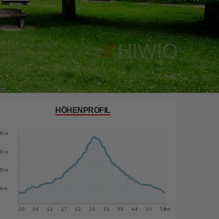
HÖHENPROFIL
50 m
00 m
50 m
00 m
50 m
0.0
0.6
1.1
1.7
2.2
2.8
3.3
3.9
4.4
5.0
5.5
km