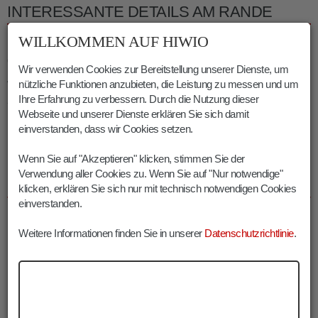
INTERESSANTE DETAILS AM RANDE
WILLKOMMEN AUF HIWIO
Das
Schrotthorn
ist mit 2.590 m Höhe die
höchste Erhebung
der näheren Umgebung.
Wir verwenden Cookies zur Bereitstellung unserer Dienste, um
nützliche Funktionen anzubieten, die Leistung zu messen und um
Wegen seines heilsamen, eisenhaltigen Wassers war
Bad
Ihre Erfahrung zu verbessern. Durch die Nutzung dieser
Schalders
einst weit über die Landesgrenzen hinaus bekannt.
Webseite und unserer Dienste erklären Sie sich damit
Das kühle Nass sollte beispielsweise bei Magenbeschwerden
einverstanden, dass wir Cookies setzen.
Linderung verschaffen.
Wenn Sie auf "Akzeptieren" klicken, stimmen Sie der
INFOS WANDERUNG SCHROTTHORN
Verwendung aller Cookies zu. Wenn Sie auf "Nur notwendige"
SCHALDERS
klicken, erklären Sie sich nur mit technisch notwendigen Cookies
einverstanden.
Dauer:
05:45 h
Länge:
11 km
Weitere Informationen finden Sie in unserer
Datenschutzrichtlinie
.
Höhenmeter:
1125 m
Min. Höhe:
1450 m
Max. Höhe:
2582 m