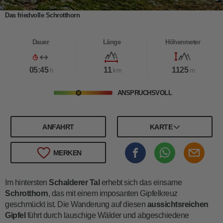
Das friedvolle Schrotthorn
Dauer
Länge
Höhenmeter
05:45
11
1125
h
km
m
ANSPRUCHSVOLL
ANFAHRT
KARTE
MERKEN
Im hintersten
Schalderer Tal
erhebt sich das einsame
Schrotthorn
, das mit einem imposanten Gipfelkreuz
geschmückt ist. Die Wanderung auf diesen
aussichtsreichen
Gipfel
führt durch lauschige Wälder und abgeschiedene