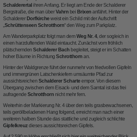
Schalderertal
ihren Anfang. Er liegt am Ende der Schalderer
Bergstraße, die man über
Vahrn
bei
Brixen
anfährt. Hinter der
Schalderer
Dorfkirche
weist ein Schild mit der Aufschrift
„
Schrüttenseen Schrotthorn
“ den Weg zum Parkplatz.
Am Wanderparkplatz folgt man dem
Weg Nr. 4
, der sogleich in
einen harzduftenden Wald eintaucht. Zunächst vom fröhlich
plätschernden
Schalderer
Bach
begleitet, steigt er im Schatten
hoher Bäume in Richtung
Schrotthorn
an.
Hinter der Waldgrenze führt der nunmehr von friedvollen Gipfeln
und immergrünen Latschenkiefern umsäumte Pfad zur
aussichtsreichen
Schalderer
Scharte
empor. Von diesem
Übergang zwischen dem Eisack- und dem Sarntal ist das frei
aufragende
Schrotthorn
nicht mehr fern.
Weiterhin der Markierung Nr. 4 über den teils grasbewachsenen,
teils geröllbeladenen Hang folgend, erreicht man nach einer
weiteren halben Stunde das stattliche und zugleich schlichte
Gipfelkreuz
dieses aussichtsreichen Gipfels.
Auf 2.590 m Höhe erschließt sich hier ein weitreichender Blick