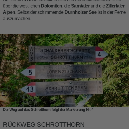
über die westlichen
Dolomiten
, die
Sarntaler
und die
Zillertaler
Alpen
. Selbst der schimmernde
Durnholzer See
ist in der Ferne
auszumachen.
Der Weg auf das Schrotthorn folgt der Markierung Nr. 4
RÜCKWEG SCHROTTHORN