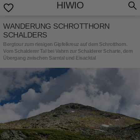
HIWIO
WANDERUNG SCHROTTHORN
SCHALDERS
Bergtour zum riesigen Gipfelkreuz auf dem Schrotthorn.
Vom Schalderer Tal bei Vahrn zur Schalderer Scharte, dem
Übergang zwischen Sarntal und Eisacktal