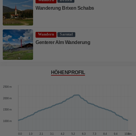
Wanderung Brixen Schabs
Wandern
Sarntal
Genterer Alm Wanderung
HÖHENPROFIL
3000 m
2500 m
2000 m
1500 m
1000 m
0.0
1.0
2.1
3.1
4.2
5.2
6.3
7.3
8.4
9.4
10.5
km