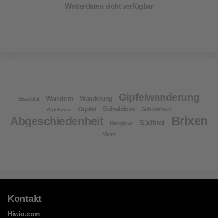
Wetterdaten nicht verfügbar
Gipfelwanderung
Wandern
Wanderung
Eisacktal
Schalders
Gipfel
Schrotthorn
Gipfelkreuz
Brixen
Abgeschiedenheit
Südtirol
Bergtour
Vahrn
Kontakt
Hiwio.com