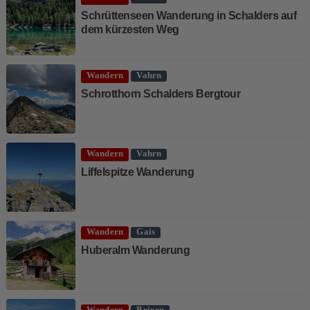
Schrüttenseen Wanderung in Schalders auf
dem kürzesten Weg
Wandern
Vahrn
Schrotthorn Schalders Bergtour
Wandern
Vahrn
Liffelspitze Wanderung
Wandern
Gais
Huberalm Wanderung
Wandern
Brixen