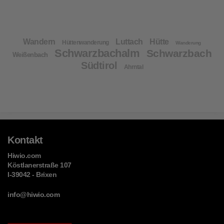
Wandern
Luttach
Hütte
Hüttenwanderung
Wanderung
Schwarzbachalm
Schwarzbach
Weißenbach
Südtirol
Ahrntal
Kontakt
Hiwio.com
Köstlanerstraße 107
I-39042 - Brixen
info@hiwio.com