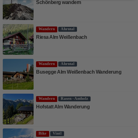
Schönberg wandern
Wandern
Ahrntal
Riesa Alm Weißenbach
Wandern
Ahrntal
Busegge Alm Weißenbach Wanderung
Wandern
Rasen - Antholz
Hofstatt Alm Wanderung
Bike
Vintl