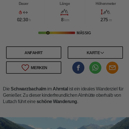
Dauer
Länge
Höhenmeter
02:30
8
275
h
km
m
MÄSSIG
ANFAHRT
KARTE
MERKEN
Die
Schwarzbachalm
im
Ahrntal
ist ein ideales Wanderziel für
Genießer. Zu dieser kinderfreundlichen Almhütte oberhalb von
Luttach führt eine
schöne Wanderung
.