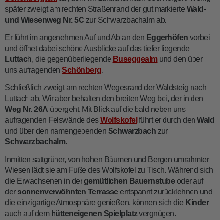
später zweigt am rechten Straßenrand der gut markierte
Wald-
und Wiesenweg Nr. 5C
zur Schwarzbachalm ab.
Er führt im angenehmen Auf und Ab an den
Eggerhöfen
vorbei
und öffnet dabei schöne Ausblicke auf das tiefer liegende
Luttach
, die gegenüberliegende
Buseggealm
und den über
uns aufragenden
Schönberg
.
Schließlich zweigt am rechten Wegesrand der Waldsteig nach
Luttach ab. Wir aber behalten den breiten Weg bei, der in den
Weg Nr. 26A
übergeht. Mit Blick auf die bald neben uns
aufragenden Felswände des
Wolfskofel
führt er durch den
Wald
und über den namengebenden
Schwarzbach
zur
Schwarzbachalm
.
Inmitten sattgrüner, von hohen Bäumen und Bergen umrahmter
Wiesen lädt sie am Fuße des Wolfskofel zu Tisch. Während sich
die Erwachsenen in der
gemütlichen Bauernstube
oder auf
der
sonnenverwöhnten Terrasse
entspannt zurücklehnen und
die einzigartige Atmosphäre genießen, können sich die
Kinder
auch auf dem
hütteneigenen Spielplatz
vergnügen.