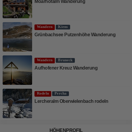
Moarhofalm Wanderung
Wandern
Kiens
Grünbachsee Putzenhöhe Wanderung
Wandern
Bruneck
Aufhofener Kreuz Wanderung
Rodeln
Percha
Lercheralm Oberwielenbach rodeln
HÖHENPROFIL