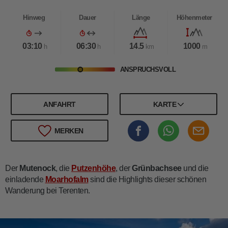
Hinweg
Dauer
Länge
Höhenmeter
03:10
06:30
14.5
1000
h
h
km
m
ANSPRUCHSVOLL
ANFAHRT
KARTE
MERKEN
Der
Mutenock
, die
Putzenhöhe
, der
Grünbachsee
und die
einladende
Moarhofalm
sind die Highlights dieser schönen
Wanderung bei Terenten.