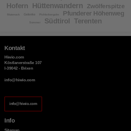
Hüttenwandern
Hofern
Zwölferspitze
Pfunderer Höhenweg
Gelenke
Mutenock
Pichlerbergalm
Südtirol
Terenten
Sommer
Kontakt
Hiwio.com
Köstlanerstraße 107
I-39042 - Brixen
info@hiwio.com
info@hiwio.com
Info
Sitemap