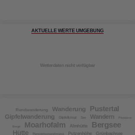
AKTUELLE WERTE UMGEBUNG
Wetterdaten nicht verfügbar
Pustertal
Wanderung
Rundwanderung
Gipfelwanderung
Wandern
Gipfelkreuz
See
Pfunderer
Bergsee
Moarhofalm
Almhütte
Berge
Hütte
Putzenhöhe
Grünbachsee
Panoramawanderung