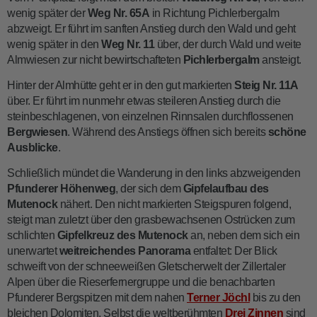
wenig später der
Weg Nr. 65A
in Richtung Pichlerbergalm
abzweigt. Er führt im sanften Anstieg durch den Wald und geht
wenig später in den
Weg Nr. 11
über, der durch Wald und weite
Almwiesen zur nicht bewirtschafteten
Pichlerbergalm
ansteigt.
Hinter der Almhütte geht er in den gut markierten
Steig Nr. 11A
über. Er führt im nunmehr etwas steileren Anstieg durch die
steinbeschlagenen, von einzelnen Rinnsalen durchflossenen
Bergwiesen
. Während des Anstiegs öffnen sich bereits
schöne
Ausblicke
.
Schließlich mündet die Wanderung in den links abzweigenden
Pfunderer Höhenweg
, der sich dem
Gipfelaufbau des
Mutenock
nähert. Den nicht markierten Steigspuren folgend,
steigt man zuletzt über den grasbewachsenen Ostrücken zum
schlichten
Gipfelkreuz des Mutenock
an, neben dem sich ein
unerwartet
weitreichendes Panorama
entfaltet: Der Blick
schweift von der schneeweißen Gletscherwelt der Zillertaler
Alpen über die Rieserfernergruppe und die benachbarten
Pfunderer Bergspitzen mit dem nahen
Terner Jöchl
bis zu den
bleichen Dolomiten. Selbst die weltberühmten
Drei Zinnen
sind