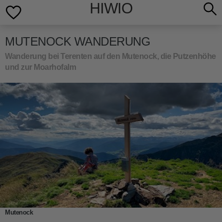
HIWIO
MUTENOCK WANDERUNG
Wanderung bei Terenten auf den Mutenock, die Putzenhöhe
und zur Moarhofalm
Mutenock