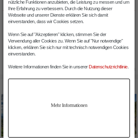
nützliche Funktionen anzubieten, die Leistung zu messen und um
INFOS MUTENOCK WANDERUNG
Ihre Erfahrung zu verbessern. Durch die Nutzung dieser
Webseite und unserer Dienste erklären Sie sich damit
Dauer:
06:30 h
einverstanden, dass wir Cookies setzen.
Länge:
14.5 km
Höhenmeter:
1000 m
Wenn Sie auf "Akzeptieren" klicken, stimmen Sie der
Verwendung aller Cookies zu. Wenn Sie auf "Nur notwendige"
Min. Höhe:
1576 m
klicken, erklären Sie sich nur mit technisch notwendigen Cookies
Max. Höhe:
2477 m
einverstanden.
Weitere Informationen finden Sie in unserer
Datenschutzrichtlinie
.
26.06.2023
BILDER MUTENOCK WANDERUNG
Mehr Informationen