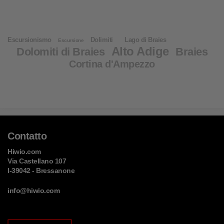
Escursionismo
Dolimiti
Lago di Braies
Escursione
Alto Adige
Dolomiti di Braies
Braies
Cortina d'Ampezzo
Contatto
Hiwio.com
Via Castellano 107
I-39042 - Bressanone
info@hiwio.com