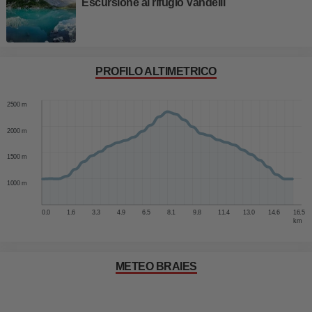
Escursione al rifugio Vandelli
PROFILO ALTIMETRICO
3000 m
2500 m
2000 m
1500 m
1000 m
0.0
1.6
3.3
4.9
6.5
8.1
9.8
11.4
13.0
14.6
16.5
km
METEO BRAIES