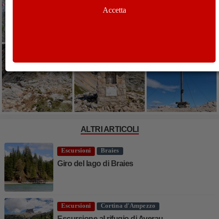
Accetta
ALTRI ARTICOLI
Escursioni
Braies
Giro del lago di Braies
Escursioni
Cortina d'Ampezzo
Escursione al rifugio di Averau