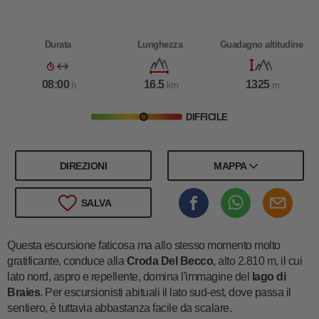
Durata
Lunghezza
Guadagno altitudine
08:00
16.5
1325
h
km
m
DIFFICILE
DIREZIONI
MAPPA
SALVA
Questa escursione faticosa ma allo stesso momento molto
gratificante, conduce alla
Croda Del Becco
, alto 2.810 m, il cui
lato nord, aspro e repellente, domina l'immagine del
lago di
Braies
. Per escursionisti abituali il lato sud-est, dove passa il
sentiero, è tuttavia abbastanza facile da scalare.