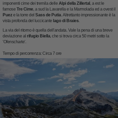
imponenti cime dei tremila delle
Alpi della Zillertal
, a est le
famose
Tre Cime
, a sud la Lavarella e la Marmolada ed a ovest il
Puez
e la torre del
Sass de Putia
. Altrettanto impressionante è la
vista profonda del luccicante
lago di Braies
.
La via del ritorno è quella dell'andata. Vale la pena di una breve
deviazione al
rifugio Biella
, che si trova circa 50 metri sotto la
'Ofenscharte'.
Tempo di percorrenza: Circa 7 ore