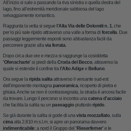
All'inizio si sale o passando la riva sinistra o quella destra del
lago, fino all'estremità meridionale sabbiosa del lago
selvaggiamente romantico.
Raggiunta la vetta si segue
l'Alta Via delle Dolomiti n. 1
, che
per lo più sale ripido attraverso una valle a forma di
forcella
. Due
passaggi leggermente esposti sono abbastanza facili da
percorrere grazie alla
via ferrata
.
Dopo circa due ore e mezza si raggiunge la cosiddetta
'Ofenscharte'
ai piedi della
Croda del Becco
, attraverso la
quale si estende il confine tra
l'Alto Adige
e
Belluno
.
Ora segue la
ripida salita
attraverso il versante sud-est
dell'imponente montagna
panoramica
, ricoperto di pietra e
ghiaia. Anche se non è contrassegnata, la strada è ancora facile
da trovare. Lungo il percorso si incontra una
catena d'acciaio
che facilita la salita su un
passaggio
piuttosto
ripido
.
Se già durante la salita si gode di una
vista mozzafiato
, sulla
cima
alta 2.810 m s.l.m. si apre un panorama davvero
indimenticabile
: a nord il Gruppo del
'Rieserferner'
e le