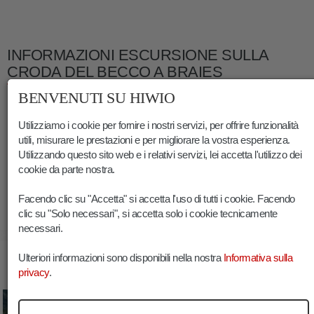
INFORMAZIONI ESCURSIONE SULLA
CRODA DEL BECCO A BRAIES
BENVENUTI SU HIWIO
Durata:
08:00 h
Lunghezza:
16.5 km
Utilizziamo i cookie per fornire i nostri servizi, per offrire funzionalità
Guadagno altitudine:
1325 m
utili, misurare le prestazioni e per migliorare la vostra esperienza.
Utilizzando questo sito web e i relativi servizi, lei accetta l'utilizzo dei
Min. elevazione:
1492 m
cookie da parte nostra.
Max. elevazione:
2798 m
Facendo clic su "Accetta" si accetta l'uso di tutti i cookie. Facendo
clic su "Solo necessari", si accetta solo i cookie tecnicamente
23.07.2019
necessari.
IMMAGINI ESCURSIONE SULLA CRODA DEL BECCO A
Ulteriori informazioni sono disponibili nella nostra
Informativa sulla
BRAIES
privacy
.