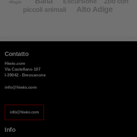
Baita
Zoo con
Escursione
rifugio
Alto Adige
piccoli animali
Contatto
Hiwio.com
Via Castellano 107
I-39042 - Bressanone
info@hiwio.com
info@hiwio.com
Info