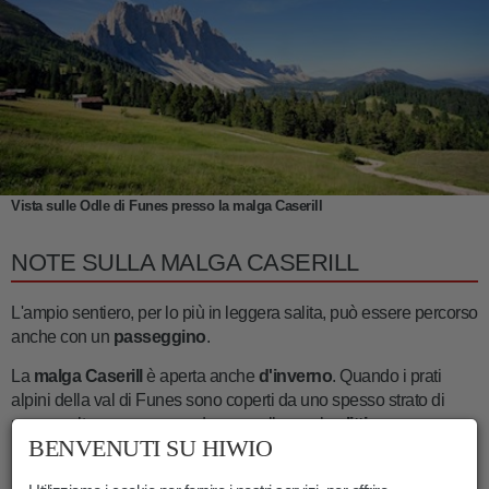
Vista sulle Odle di Funes presso la malga Caserill
NOTE SULLA MALGA CASERILL
L'ampio sentiero, per lo più in leggera salita, può essere percorso
anche con un
passeggino
.
La
malga Caserill
è aperta anche
d'inverno
. Quando i prati
alpini della val di Funes sono coperti da uno spesso strato di
neve, molte persone scendono a valle con lo
slittino
.
BENVENUTI SU HIWIO