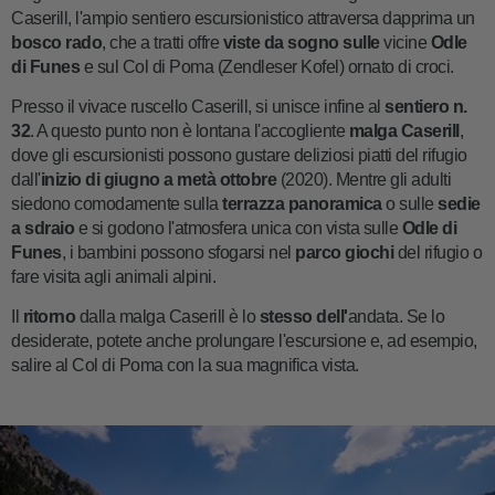
Caserill, l'ampio sentiero escursionistico attraversa dapprima un
bosco rado
, che a tratti offre
viste da sogno sulle
vicine
Odle
di Funes
e sul Col di Poma (Zendleser Kofel) ornato di croci.
Presso il vivace ruscello Caserill, si unisce infine al
sentiero n.
32
. A questo punto non è lontana l'accogliente
malga Caserill
,
dove gli escursionisti possono gustare deliziosi piatti del rifugio
dall'
inizio di giugno a metà ottobre
(2020). Mentre gli adulti
siedono comodamente sulla
terrazza panoramica
o sulle
sedie
a sdraio
e si godono l'atmosfera unica con vista sulle
Odle di
Funes
, i bambini possono sfogarsi nel
parco giochi
del rifugio o
fare visita agli animali alpini.
Il
ritorno
dalla malga Caserill è lo
stesso dell'
andata. Se lo
desiderate, potete anche prolungare l'escursione e, ad esempio,
salire al Col di Poma con la sua magnifica vista.