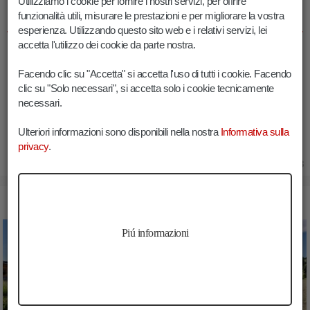
INFORMAZIONI ESCURSIONE MALGA
Utilizziamo i cookie per fornire i nostri servizi, per offrire
funzionalità utili, misurare le prestazioni e per migliorare la vostra
CASERILL
esperienza. Utilizzando questo sito web e i relativi servizi, lei
accetta l'utilizzo dei cookie da parte nostra.
Durata:
01:45 h
Lunghezza:
4.6 km
Facendo clic su "Accetta" si accetta l'uso di tutti i cookie. Facendo
Guadagno altitudine:
250 m
clic su "Solo necessari", si accetta solo i cookie tecnicamente
necessari.
Min. elevazione:
1672 m
Max. elevazione:
1925 m
Ulteriori informazioni sono disponibili nella nostra
Informativa sulla
privacy
.
16.06.2023
IMMAGINI ESCURSIONE MALGA CASERILL
Piú informazioni